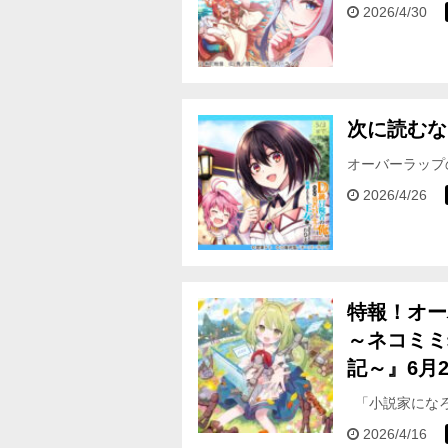
フェア対象期間＞ 
2026/4/30
次に読むな
オーバーラップ
フェア対象期間＞ 
2026/4/26
特報！オー
～ネコミミ
記～』6月
「小説家になろ
ャ箱 1 ～ネ
2026/4/16