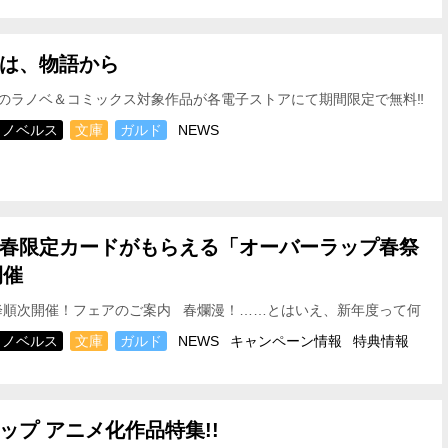
は、物語から
のラノベ＆コミックス対象作品が各電子ストアにて期間限定で無料‼
 2026年4月12日(日)～2026年4月19…
ノベルス
文庫
ガルド
NEWS
春
限定カードがもらえる「オーバーラップ春祭
開催
以降順次開催！フェアのご案内 春爛漫！
……とはいえ、新年度って何
て疲れませんか？ オーバーラップでは…
ノベルス
文庫
ガルド
NEWS
キャンペーン情報
特典情報
ップ アニメ化作品特集!!