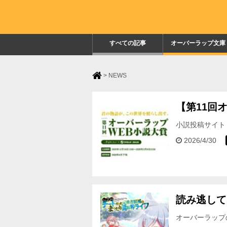
すべての記事
オーバーラップ文庫
>
NEWS
【第11回
小説投稿サイト
バーラップWE
2026/4/30
読み逃して
オーバーラップ