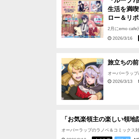
『ループ7
生活を満喫する
ロー＆リポ
2月にemo c
悪役令嬢が、 
2026/3/16
旅立ちの前
オーバーラップ
フェア対象期間＞ 
2026/3/13
「お気楽領主の楽しい領地
オーバーラップのラノベ＆コミックス
＆割引‼ ＜フェア対象期間＞ 2026年3月1