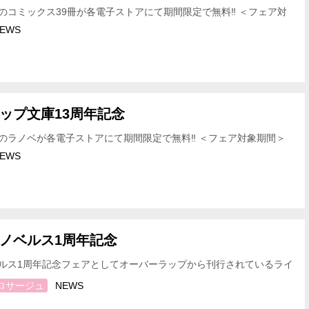
のコミックス39冊が各電子ストアにて期間限定で無料‼ ＜フェア対
4月3日(金)～2026年4月12日(日) …
EWS
ップ文庫13周年記念
のラノベが各電子ストアにて期間限定で無料‼ ＜フェア対象期間＞
金)～2026年4月12日(日) ＜フェ…
EWS
ノベルス1周年記念
ルス1周年記念フェアとしてオーバーラップから刊行されているライ
が割引‼ ＜フェア対象期間＞ 2026年4月3日(金…
ロサージュ
NEWS