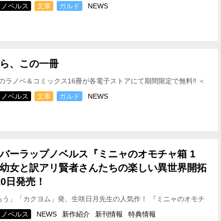
2026年4月30日(木)～2026年5月6日(…
ノベルス
文庫
ガルド
NEWS
ら、この一冊
のラノベ＆コミックス16冊が各電子ストアにて期間限定で無料‼ ＜
2026年4月26日(日)～2026年5月3日(…
ノベルス
文庫
ガルド
NEWS
バーラップノベルス『ミニャのオモチャ箱 1
幼女と訳アリ賢者さんたちの楽しい異世界開拓
20日発売！
う」「カクヨム」発、生咲日月先生の人気作！ 『ミニャのオモチ
コミミ幼女と訳アリ賢者さんたちの楽しい異世界開…
ノベルス
NEWS
新作紹介
新刊情報
特典情報