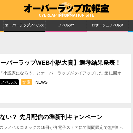
オーバーラップノベルス
ノベルスf
ロサージュノベルス
オーバーラップWEB小説大賞】選考結果発表！
「小説家になろう」とオーバーラップがタイアップした 第11回オー
B小説大賞 選考結果を発表いたします！！ …
ノベルス
文庫
NEWS
ない？ 先月配信の準新刊キャンペーン
のラノベ＆コミックス18冊が各電子ストアにて期間限定で無料‼ ＜