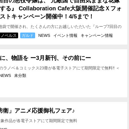
回目の悪役令嬢は、 元敵国で自由気ままな花嫁
』 Collaboration Cafe大阪開催記念
Ｘフォ
ストキャンペーン開催中！4/5まで！
afe池袋で開催され、たくさんの方にお越しいただいた『ループ7回目の
元敵国で自由気ままな花嫁生活を満喫す…
ノベルス
ガルド
NEWS
イベント情報
キャンペーン情報
に、物語を ー3月新刊、その前にー
のラノベ＆コミックス23冊が各電子ストアにて期間限定で無料‼ ＜
2026年3月13日(金)～2026年3月22日…
NEWS
未分類
防衛」アニメ応援御礼フェア♪
対象作品が各電子ストアにて期間限定で無料
3日(金)～2026年3…