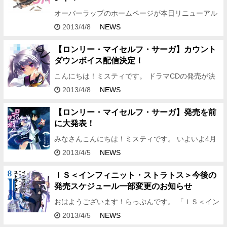
オーバーラップのホームページが本日リニューアル
しましたー！！ミスティです。 無事に公開できてよ
2013/4/8
NEWS
かった！色々と最新情報を掲載しておりますのでぜ
ひ隅々までご覧になっ…
【ロンリー・マイセルフ・サーガ】カウント
ダウンボイス配信決定！
こんにちは！ミスティです。 ドラマCDの発売が決
定した「ロンリー・マイセルフ・サーガ」。そのノ
2013/4/8
NEWS
ベル1巻とドラマCD発売を記念して、 カウントダウ
ンボイスの配信を…
【ロンリー・マイセルフ・サーガ】発売を前
に大発表！
みなさんこんにちは！ミスティです。 いよいよ4月
になりました。創刊まで1か月切ったのか・・・そ
2013/4/5
NEWS
う思うと変な汗が出てきますが、ただ今創刊に向け
て色々仕込準備中！ …
ＩＳ＜インフィニット・ストラトス＞今後の
発売スケジュール一部変更のお知らせ
おはようございます！らっぷんです。 「ＩＳ＜イン
フィニット・ストラトス＞」の今後の発売スケジュ
2013/4/5
NEWS
ールが一部変更となりました。変更後のスケジュー