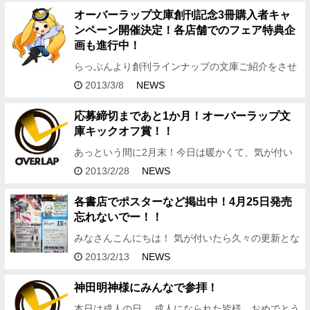
ルは下記をご覧くださ…
オーバーラップ文庫創刊記念3冊購入者キャ
ンペーン開催決定！各店舗でのフェア特典企
画も進行中！
らっぷんより創刊ラインナップの文庫ご紹介をさせ
てもらったところでもう１つ情報をお届けしましょ
2013/3/8
NEWS
う！4月25日のオーバーラップ文庫の創刊を記念し
て 3冊購入者キャン…
応募締切まであと1か月！オーバーラップ文
庫キックオフ賞！！
あっという間に2月末！今日は暖かくて、気が付い
たら春がすぐそばまでやってきています！ ・・・と
2013/2/28
NEWS
いうことは・・・！？ オーバーラップ文庫創刊まで
あと約2か月！…
各書店でポスターなど掲出中！4月25日発売
忘れないでー！！
みなさんこんにちは！ 気が付いたら久々の更新とな
ってしまいました！ 月日が経つうちに、 各書店さ
2013/2/13
NEWS
んからのオーバーラップ文庫 応援のお声を多数いた
だきましたよ！…
神田明神様にみんなで参拝！
本日は成人の日。 成人になられた皆様、おめでとう