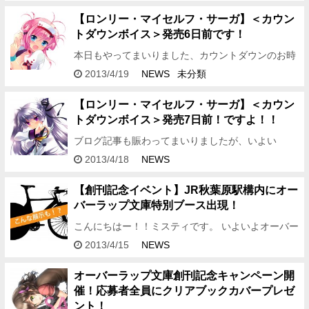
しょうか。 こんばんは、デスクで20日を迎えたミ
スティです♪ 最…
【ロンリー・マイセルフ・サーガ】＜カウン
トダウンボイス＞発売6日前です！
本日もやってまいりました、カウントダウンのお時
間です。 こんばんは、ミスティです。 日付変わっ
2013/4/19
NEWS
未分類
た今日4月19日は創刊6日前！ オーバーラップ文庫
の発売日に向け…
【ロンリー・マイセルフ・サーガ】＜カウン
トダウンボイス＞発売7日前！ですよ！！
ブログ記事も賑わってまいりましたが、いよい
よ・・・ 創刊7日前です！！ 完成した文庫の見本誌
2013/4/18
NEWS
が届いたり。 来週のサポーターグッズ無料配布会の
サンプル品が届い…
【創刊記念イベント】JR秋葉原駅構内にオー
バーラップ文庫特別ブース出現！
こんにちはー！！ミスティです。 いよいよオーバー
ラップ文庫の創刊が来週に迫ってきました。少しで
2013/4/15
NEWS
も多くの方に知ってほしい、楽しんでほしいと思い
まして、 「創刊記念…
オーバーラップ文庫創刊記念キャンペーン開
催！応募者全員にクリアブックカバープレゼ
ント！