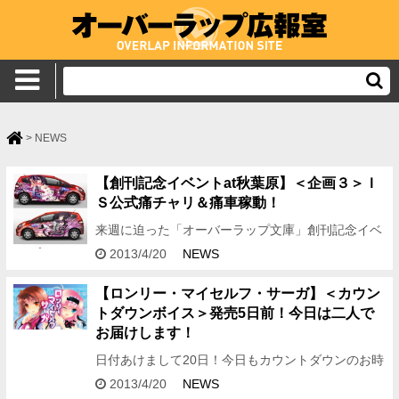
>
NEWS
【創刊記念イベントat秋葉原】＜企画３＞Ｉ
Ｓ公式痛チャリ＆痛車稼動！
来週に迫った「オーバーラップ文庫」創刊記念イベ
ント。 しかし、まだ明かされていなかった 最後の
2013/4/20
NEWS
企画３がいよいよ公開！ 【企画３】 ＩＳ＜インフ
ィニット・ストラ…
【ロンリー・マイセルフ・サーガ】＜カウン
トダウンボイス＞発売5日前！今日は二人で
お届けします！
日付あけまして20日！今日もカウントダウンのお時
間です。 素敵な花金を過ごしていらっしゃることで
2013/4/20
NEWS