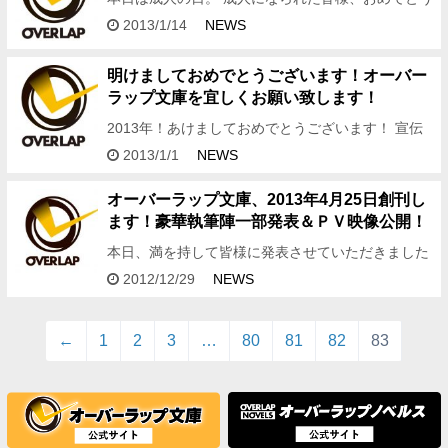
ございます！！！ そんな華々しい日に、都内は大変
2013/1/14
NEWS
な雪模様ですね・・・ 皆さんお風邪や、外出中のお
怪我など お気を…
明けましておめでとうございます！オーバー
ラップ文庫を宜しくお願い致します！
2013年！あけましておめでとうございます！ 宣伝
ミスティです。 オーバーラップ文庫の創刊発表を行
2013/1/1
NEWS
ったコミケ８３。 あっという間の3日間でした！ 私
たちオーバー…
オーバーラップ文庫、2013年4月25日創刊し
ます！豪華執筆陣一部発表＆ＰＶ映像公開！
本日、満を持して皆様に発表させていただきました
が、 2013年4月25日、オーバーラップ文庫が創刊と
2012/12/29
NEWS
なります！！ そんな文庫情報をここから発信してい
く私、 …
←
1
2
3
…
80
81
82
83