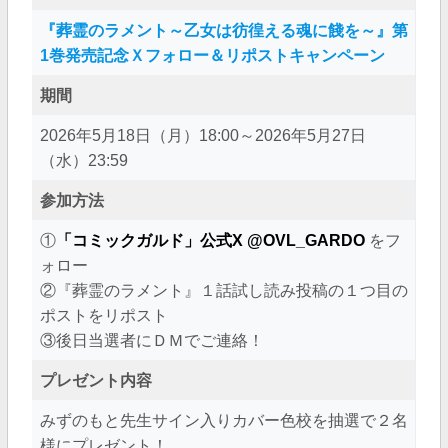
『葬霊のラメント～乙女は彷徨える魂に餞を～』第
1巻発売記念Ｘフォロー＆リポストキャンペーン
期間
2026年5月18日（月）18:00～2026年5月27日
（水）23:59
参加方法
①
「コミックガルド」公式X @OVL_GARDO
をフ
ォロー
②『葬霊のラメント』１話試し読み投稿の１つ目の
ポストをリポスト
③後日当選者にＤＭでご連絡！
プレゼント内容
みずのもと先生サイン入りカバー色校を抽選で２名
様にプレゼント！