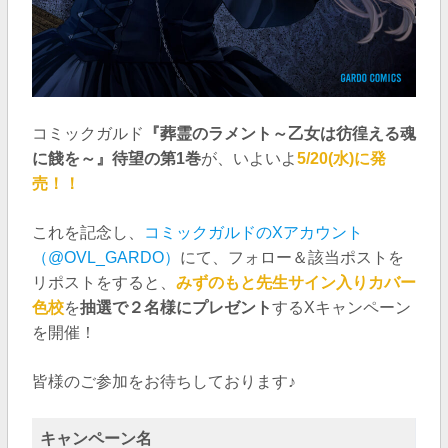
コミックガルド
『葬霊のラメント～乙女は彷徨える魂
に餞を～』待望の第1巻
が、いよいよ
5/20(水)に発
売！！
これを記念し、
コミックガルドのXアカウント
（@OVL_GARDO）
にて、フォロー＆該当ポストを
リポストをすると、
みずのもと先生サイン入りカバー
色校
を
抽選で２名様にプレゼント
するXキャンペーン
を開催！
皆様のご参加をお待ちしております♪
キャンペーン名