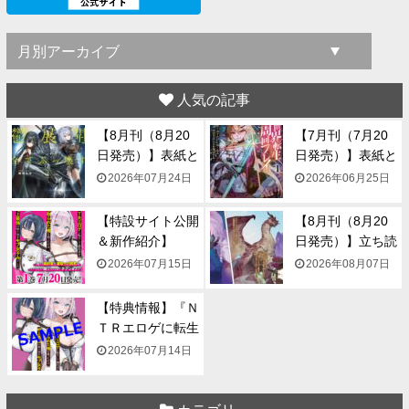
人気の記事
【8月刊（8月20
【7月刊（7月20
日発売）】表紙と
日発売）】表紙と
一...
一...
2026年07月24日
2026年06月25日
【特設サイト公開
【8月刊（8月20
＆新作紹介】
日発売）】立ち読
『NTR...
み...
2026年07月15日
2026年08月07日
【特典情報】『Ｎ
ＴＲエロゲに転生
して...
2026年07月14日