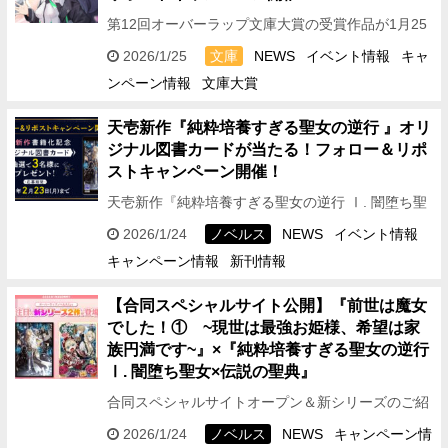
第12回オーバーラップ文庫大賞の受賞作品が1月25
日に発売されたことを記念して、 受賞作品4作品そ
2026/1/25
文庫
NEWS
イベント情報
キャ
れぞれのビジュアルを使用したオリジナル図書カー
ンペーン情報
文庫大賞
ドが抽選で…
天壱新作『純粋培養すぎる聖女の逆行 』オリ
ジナル図書カードが当たる！フォロー＆リポ
ストキャンペーン開催！
天壱新作『純粋培養すぎる聖女の逆行 Ⅰ. 闇堕ち聖
女×伝説の聖典』が1月25日に発売されることを記念
2026/1/24
ノベルス
NEWS
イベント情報
して、 本作のビジュアルを使用したオリジナル図書
キャンペーン情報
新刊情報
カードが抽…
【合同スペシャルサイト公開
】『前世は魔女
でした！① ~現世は最強お姫様、希望は家
族円満です~』×『純粋培養すぎる聖女の逆行
Ⅰ. 闇堕ち聖女×伝説の聖典』
合同スペシャルサイトオープン＆新シリーズのご紹
介です♪ 1月25日（日）発売!! オーバーラップノベ
2026/1/24
ノベルス
NEWS
キャンペーン情
ルスｆより 大注目の新シリーズ２作が登場！！！