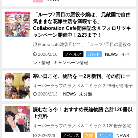
「ループ7回目の悪役令嬢は、 元敵国で自由
気ままな花嫁生活を満喫する」
Collaboration Cafe開催記念Ｘフォロリツキ
ャンペーン開催中！2/23まで！
現在emo cafe池袋店にて、「ループ7回目の悪役令
嬢は、 元敵国で自由気ままな花嫁生活を満喫する」
2026/2/16
ノベルス
ガルド
NEWS
イベ
Collaboration Cafe開…
ント情報
キャンペーン情報
寒い日こそ、物語を ー2月新刊、その前にー
オーバーラップのラノベ＆コミックス28冊が各電子
ストアにて期間限定で無料
＜フェア対象期間＞
2026/2/13
NEWS
未分類
2026年2月13日(金)～2026年2月22日…
読むなら今！ おすすめ長編物語 合計120冊以
上無料
オーバーラップのラノベ＆コミックス120冊が各電
子ストアにて期間限定で無料
＜フェア対象期間＞
2026/2/6
ノベルス
文庫
ガルド
NEWS