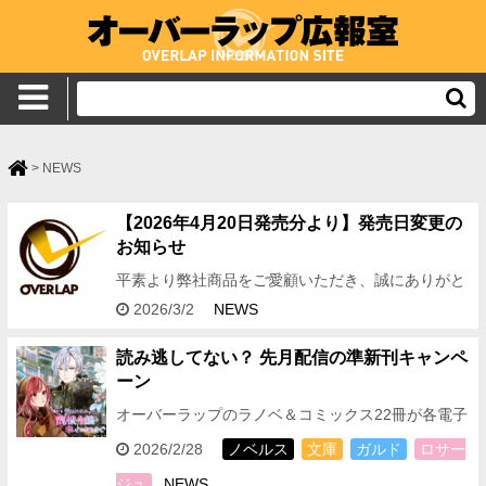
>
NEWS
【2026年4月20日発売分より】発売日変更の
お知らせ
平素より弊社商品をご愛顧いただき、誠にありがと
うございます。このたび、2026年4月発売分より公
2026/3/2
NEWS
式発売日を下記の通り変更いたします。 【オーバー
ラップ文庫…
読み逃してない？ 先月配信の準新刊キャンペ
ーン
オーバーラップのラノベ＆コミックス22冊が各電子
ストアにて期間限定で無料
＜フェア対象期間＞
2026/2/28
ノベルス
文庫
ガルド
ロサー
2026年2月28日（土）～2026年3月6日（…
ジュ
NEWS