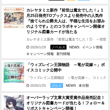
2026年2月6日（金）～…
カレヤタミエ新作『前世は魔女でした！』1
月25日発売
TOブックスより発売中の人気作
『捨てられ公爵夫人は、平穏な生活をお望み
のようです』とのコラボキャンペーン開催
オ
リジナル図書カードが当たる
カレヤタミエ新作 『前世は魔女でした！① ～現世
は最強お姫様、希望は家族円満です～』が1月25日
2026/1/29
ノベルス
NEWS
イベント情報
発売！ それを記念して、株式会社TOブックスより
キャンペーン情報
新刊情報
発売中の…
「ウィズレイン王国物語 ～竜が花嫁～」ボ
イスコミック公開中
「ウィズレイン王国物語 ～竜が花嫁～」 コミック
ス1巻のボイスコミックを公開中！
2026/1/25
ガルド
NEWS
未分類
———————————————————————
——— ▼1～3話まとめ …
オーバーラップ文庫大賞受賞作品発売記念！
オリジナル図書カードが当たる！フォロー＆
リポストキャンペーン開催！