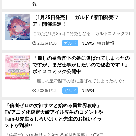
報
…
【1月25日発売】「ガルドｆ新刊発売フェ
ア」開催決定！
このたび1月25日に発売となる、ガルドコミックスf
作品4作合同の発売フェア開催が決定しました！
2026/1/16
ガルド
NEWS
特典情報
【対象作品】◆暁の魔女レイシーは自由に生きた
い …
「麗しの皇帝陛下の番に選ばれてしまったの
ですが、まだ仕事がしたいので秘密です！」
ボイスコミック公開中
「麗しの皇帝陛下の番に選ばれてしまったのです
が、まだ仕事がしたいので秘密です！」 コミックス
2026/1/13
ガルド
NEWS
1巻のボイスコミックを公開中！
————————————————…
『信者ゼロの女神サマと始める異世界攻略』
TVアニメ化決定
大崎アイル先生のコメントや
Tam-U先生＆しろいはくと先生のお祝いイラ
ストが到着!!
『信者ゼロの女神サマと始める異世界攻略』のTVア