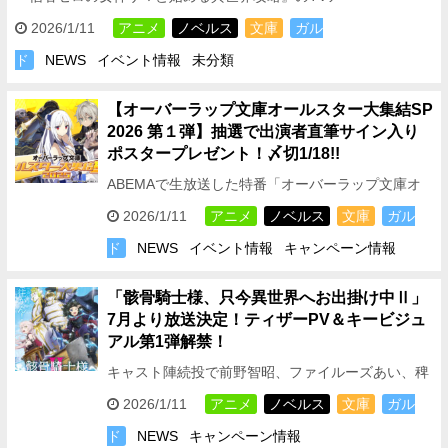
ニメ化が決定
これを記念して、原作者の大崎アイル
2026/1/11
アニメ
ノベルス
文庫
ガル
先生からのコメントと、原作イラスト担当…
ド
NEWS
イベント情報
未分類
【オーバーラップ文庫オールスター大集結SP
2026 第１弾】抽選で出演者直筆サイン入り
ポスタープレゼント！〆切1/18!!
ABEMAで生放送した特番「オーバーラップ文庫オ
ールスター大集結SP 2026 第１弾」内にて、視聴者
2026/1/11
アニメ
ノベルス
文庫
ガル
プレゼントをかけたバラエティコーナーを開…
ド
NEWS
イベント情報
キャンペーン情報
「骸骨騎士様、只今異世界へお出掛け中Ⅱ」
7月より放送決定！ティザーPV＆キービジュ
アル第1弾解禁！
キャスト陣続投で前野智昭、ファイルーズあい、稗
田寧々、富田美憂より喜びのコメント到着！OPア
2026/1/11
アニメ
ノベルス
文庫
ガル
ーティストも同じくPelleKが担当！ ©秤猿鬼・オー
ド
NEWS
キャンペーン情報
バーラ…