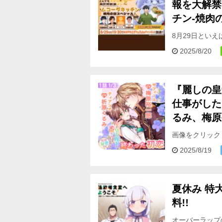
報を大解禁
チン-焼肉の
8月29日とい
MAPPA YouT
2025/8/20
『麗しの皇
仕事がした
るみ、梅原
画像をクリック
に発売された注
2025/8/19
夏休み 特
料!!
オーバーラップ