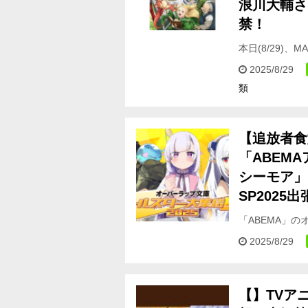
浪川大輔さ
禁！
本日(8/29)
肉の日スペシャ
2025/8/29
類
【追放者食
「ABEMAア
シーモア」
SP2025
「ABEMA」
「ABEMA」
2025/8/29
【
】TVア