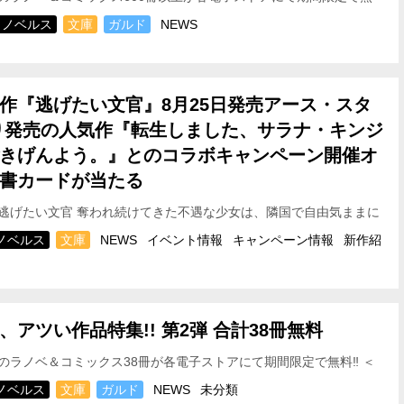
期間＞ 2025年8月11日（月）～2025年8月…
ノベルス
文庫
ガルド
NEWS
作『逃げたい文官』8月25日発売
アース・スタ
り発売の人気作『転生しました、サラナ・キンジ
きげんよう。』とのコラボキャンペーン開催
オ
書カードが当たる
逃げたい文官 奪われ続けてきた不遇な少女は、隣国で自由気ままに
ます」が8月25日発売！ それを記念して、株式…
ノベルス
文庫
NEWS
イベント情報
キャンペーン情報
新作紹
今、アツい作品特集!! 第2弾 合計38冊無料
のラノベ＆コミックス38冊が各電子ストアにて期間限定で無料‼ ＜
 2025年8月8日（金）～2025年8月17日（…
ノベルス
文庫
ガルド
NEWS
未分類