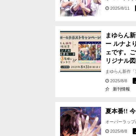
料‼ ＜フェア対象
2025/8/11
まゆらん新
ー ルナよ
ェです。ご
リジナル図
まゆらん新作「
幸せな生活送り
2025/8/8
介
新刊情報
夏本番!! 
オーバーラップ
フェア対象期間＞
2025/8/8