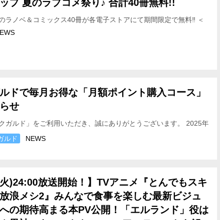
ップ 夏のラブコメ祭り♪ 合計40冊無料!!
のラノベ＆コミックス40冊が各電子ストアにて期間限定で無料‼ ＜
 2025年9月5日（金）～2025年9月14日（…
EWS
ルドで毎月お得な「月額ポイント購入コース」
らせ
クガルド」をご利用いただき、誠にありがとうございます。 2025年
たに「月額ポイント購入コース」を開始いたします。…
ガルド
NEWS
(火)24:00放送開始！】TVアニメ『とんでもスキ
放浪メシ2』みんなで食事を楽しむ最新ビジュ
への期待高まる本PV公開！「エルランド」役は