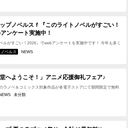
シ」フェアの開催が決定しました！ 全…
ップノベルスｆ『このライトノベルがすごい！
ebアンケート実施中！
ベルがすごい！2026』でwebアンケートを実施中です！ 今年も多く
プノベルスｆ作品が投票対象！ 回答期限は9月23日（火・…
ノベルス
NEWS
堂へようこそ！」アニメ応援御礼フェア♪
のラノベ＆コミックス対象作品が各電子ストアにて期間限定で無料
対象期間＞ 2025年9月11日（木）～2025年9月1…
NEWS
未分類