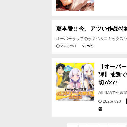
夏本番!! 今、アツい作品特集
オーバーラップのラノベ＆コミックス4
フェア対象期間＞ 2025年8月1日（金）
2025/8/1
NEWS
【オーバー
弾】抽選で
切7/27!!
ABEMAで生放
弾」内にて、視
2025/7/20
報