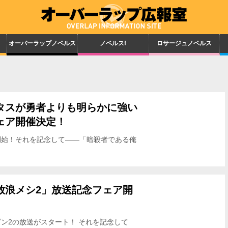
オーバーラップノベルス
ノベルスf
ロサージュノベルス
タスが勇者よりも明らかに強い
ェア開催決定！
送開始！それを記念して――「暗殺者である俺
いのだが」放送記念フェアが全国で開催決
放浪メシ2」放送記念フェア開
ズン2の放送がスタート！ それを記念して