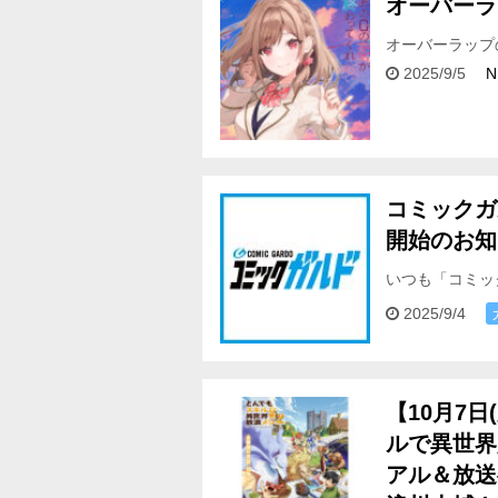
オーバーラ
オーバーラップ
フェア対象期間＞
2025/9/5
N
コミックガ
開始のお知
いつも「コミッ
9月4日より新
2025/9/4
【10月7日
ルで異世界
アル＆放送