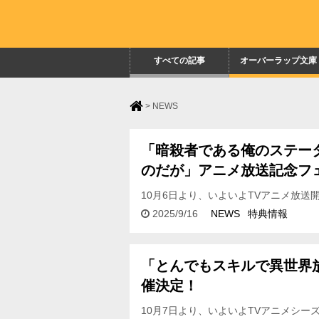
すべての記事
オーバーラップ文庫
>
NEWS
「暗殺者である俺のステー
のだが」アニメ放送記念フ
10月6日より、いよいよTVアニメ放
のステータスが勇者よりも明らかに強
2025/9/16
NEWS
特典情報
定！ 各…
「とんでもスキルで異世界
催決定！
10月7日より、いよいよTVアニメシー