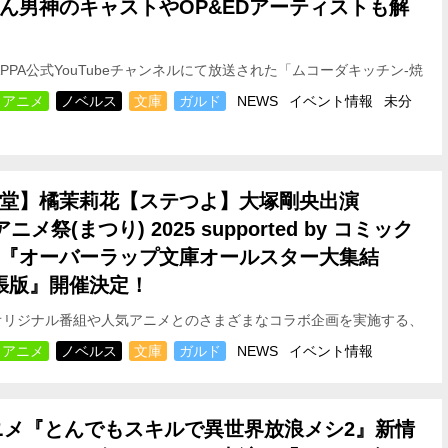
ん
男神のキャストやOP&EDアーティストも解
、MAPPA公式YouTubeチャンネルにて放送された「ムコーダキッチン-焼
ル！-」にて、TVアニメ『と…
アニメ
ノベルス
文庫
ガルド
NEWS
イベント情報
未分
堂】橘茉莉花【ステつよ】大塚剛央出演
ニメ祭(まつり) 2025 supported by コミック
『オーバーラップ文庫オールスター大集結
出張版』開催決定！
のオリジナル番組や人気アニメとのさまざまなコラボ企画を実施する、
のアニメチャンネルが贈る最大級のアニメの祭典「ABEMAア…
アニメ
ノベルス
文庫
ガルド
NEWS
イベント情報
ニメ『とんでもスキルで異世界放浪メシ2』新情