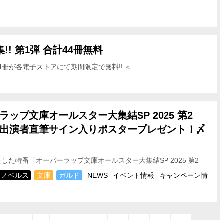
!! 第1弾 合計44冊無料
4冊が各電子ストアにて期間限定で無料‼ ＜
～2025年8月10日（…
ラップ文庫オールスター大集結SP 2025 第2
出演者直筆サイン入りポスタープレゼント！〆
送した特番「オーバーラップ文庫オールスター大集結SP 2025 第2
聴者プレゼントをかけたバラエティコー…
ノベルス
文庫
ガルド
NEWS
イベント情報
キャンペーン情