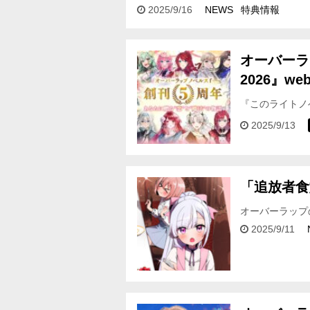
―― 「とんでもスキルで異世界放浪メ
2025/9/16
NEWS
特典情報
オーバーラ
2026』w
『このライトノ
のオーバーラッ
2025/9/13
「追放者食
オーバーラップ
＆割引‼ ＜フェア
2025/9/11