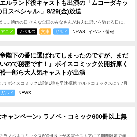
エルランド役キャストも出演の「ムコーダキッ
日スペシャル-」8/29(金)放送
えば……焼肉の日
そんな全国のみなさんがお肉に思いを馳せる日に、
ubeチャンネルにて19:3…
アニメ
ノベルス
文庫
ガルド
NEWS
イベント情報
帝陛下の番に選ばれてしまったのですが、まだ
いので秘密です！』ボイスコミック公開
折原く
裕一郎ら大人気キャストが出演
してボイスコミック1話第1弾を早速視聴
ガルドコミックスにて7月
目の人気作『麗しの皇帝陛下の番に選ばれてしまったの…
ガルド
NEWS
大キャンペーン♪ ラノベ・コミック600冊以上無
のラノベ＆コミックス600冊以上が各電子ストアにて期間限定で無