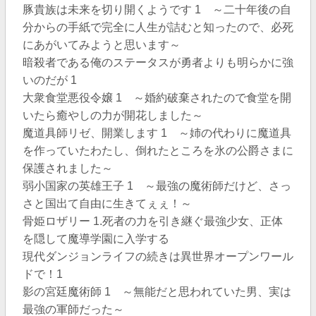
豚貴族は未来を切り開くようです 1 ～二十年後の自
分からの手紙で完全に人生が詰むと知ったので、必死
にあがいてみようと思います～
暗殺者である俺のステータスが勇者よりも明らかに強
いのだが 1
大衆食堂悪役令嬢 1 ～婚約破棄されたので食堂を開
いたら癒やしの力が開花しました～
魔道具師リゼ、開業します 1 ～姉の代わりに魔道具
を作っていたわたし、倒れたところを氷の公爵さまに
保護されました～
弱小国家の英雄王子 1 ～最強の魔術師だけど、さっ
さと国出て自由に生きてぇぇ！～
骨姫ロザリー 1.死者の力を引き継ぐ最強少女、正体
を隠して魔導学園に入学する
現代ダンジョンライフの続きは異世界オープンワール
ドで！1
影の宮廷魔術師 1 ～無能だと思われていた男、実は
最強の軍師だった～