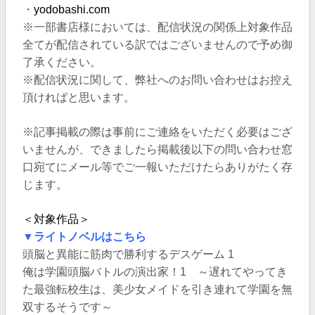
・
yodobashi.com
※一部書店様においては、配信状況の関係上対象作品
全てが配信されている訳ではございませんので予め御
了承ください。
※配信状況に関して、弊社へのお問い合わせはお控え
頂ければと思います。
※記事掲載の際は事前にご連絡をいただく必要はござ
いませんが、できましたら掲載後以下の問い合わせ窓
口宛てにメール等でご一報いただけたらありがたく存
じます。
＜対象作品＞
▼ライトノベルはこちら
頭脳と異能に筋肉で勝利するデスゲーム 1
俺は学園頭脳バトルの演出家！1 ～遅れてやってき
た最強転校生は、美少女メイドを引き連れて学園を無
双するそうです～