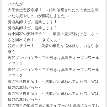
いのだが 1
大衆食堂悪役令嬢 1 ～婚約破棄されたので食堂を開
いたら癒やしの力が開花しました～
魔道具師リゼ、開業します 1
魔道具師リゼ、開業します 2
弱小国家の英雄王子 1 ～最強の魔術師だけど、さっ
さと国出て自由に生きてぇぇ！～
骨姫ロザリー 1 ～死者の最期を追体験し、力を引き
継ぐ～
現代ダンジョンライフの続きは異世界オープンワール
ドで！ 1
現代ダンジョンライフの続きは異世界オープンワール
ドで！ 2
影の宮廷魔術師 1 ～無能だと思われていた男、実は
最強の軍師だった～
影の宮廷魔術師 2 ～無能だと思われていた男、実は
最強の軍師だった～
俺の前世の知識で底辺職テイマーが上級職になってし