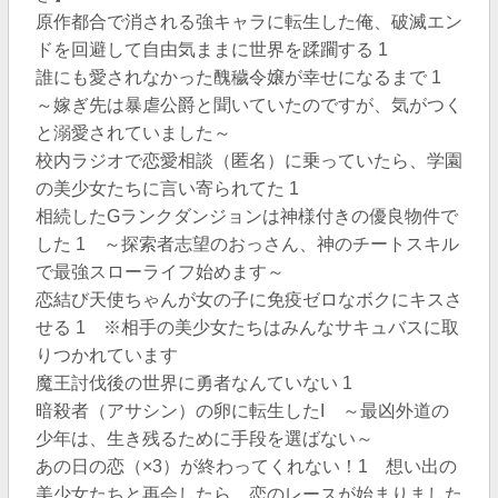
原作都合で消される強キャラに転生した俺、破滅エン
ドを回避して自由気ままに世界を蹂躙する 1
誰にも愛されなかった醜穢令嬢が幸せになるまで 1
～嫁ぎ先は暴虐公爵と聞いていたのですが、気がつく
と溺愛されていました～
校内ラジオで恋愛相談（匿名）に乗っていたら、学園
の美少女たちに言い寄られてた 1
相続したGランクダンジョンは神様付きの優良物件で
した 1 ～探索者志望のおっさん、神のチートスキル
で最強スローライフ始めます～
恋結び天使ちゃんが女の子に免疫ゼロなボクにキスさ
せる 1 ※相手の美少女たちはみんなサキュバスに取
りつかれています
魔王討伐後の世界に勇者なんていない 1
暗殺者（アサシン）の卵に転生したI ～最凶外道の
少年は、生き残るために手段を選ばない～
あの日の恋（×3）が終わってくれない！1 想い出の
美少女たちと再会したら、恋のレースが始まりました