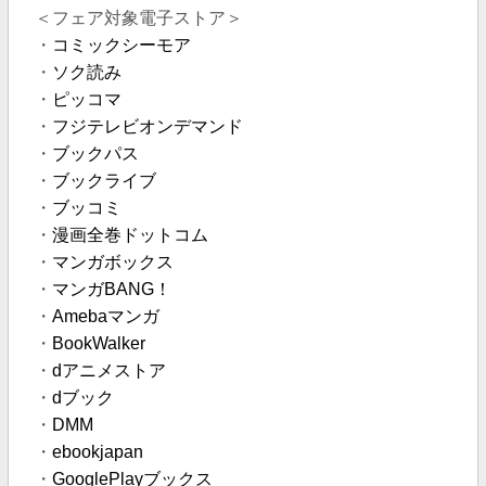
＜フェア対象電子ストア＞
・
コミックシーモア
・
ソク読み
・
ピッコマ
・
フジテレビオンデマンド
・
ブックパス
・
ブックライブ
・
ブッコミ
・
漫画全巻ドットコム
・
マンガボックス
・
マンガBANG！
・
Amebaマンガ
・
BookWalker
・
dアニメストア
・
dブック
・
DMM
・
ebookjapan
・
GooglePlayブックス