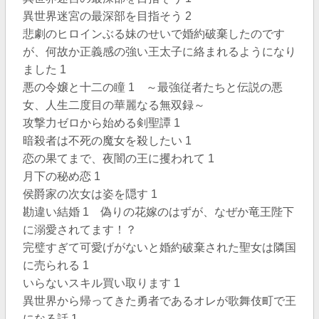
異世界迷宮の最深部を目指そう 2
悲劇のヒロインぶる妹のせいで婚約破棄したのです
が、何故か正義感の強い王太子に絡まれるようになり
ました 1
悪の令嬢と十二の瞳 1 ～最強従者たちと伝説の悪
女、人生二度目の華麗なる無双録～
攻撃力ゼロから始める剣聖譚 1
暗殺者は不死の魔女を殺したい 1
恋の果てまで、夜闇の王に攫われて 1
月下の秘め恋 1
侯爵家の次女は姿を隠す 1
勘違い結婚 1 偽りの花嫁のはずが、なぜか竜王陛下
に溺愛されてます！？
完璧すぎて可愛げがないと婚約破棄された聖女は隣国
に売られる 1
いらないスキル買い取ります 1
異世界から帰ってきた勇者であるオレが歌舞伎町で王
になる話 1