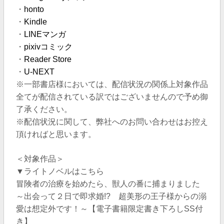
・
honto
・
Kindle
・
LINEマンガ
・
pixivコミック
・
Reader Store
・
U-NEXT
※一部書店様においては、配信状況の関係上対象作品
全てが配信されている訳ではございませんので予め御
了承ください。
※配信状況に関して、弊社へのお問い合わせはお控え
頂ければと思います。
＜対象作品＞
▼ライトノベルはこちら
冒険者の治療を始めたら、獣人の番に捕まりました
～出会って２日で即求婚!? 超美形の王子様からの溺
愛は想定外です！～【電子書籍限定書き下ろしSS付
き】