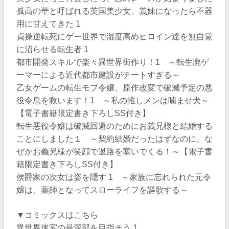
孤高の華と呼ばれる英国美少女、義妹になったら不器
用に甘えてきた 1
貞操逆転死にゲー世界で湿度高めヒロイン達を無自覚
に沼らせる転生者 1
都市開発スキルで楽々異世界街作り！1 ～転生廃ゲ
ーマーによる近代都市建設がチートすぎる～
乙女ゲームの転生モブ令嬢、原作改変で破滅予定の悪
役令息を救います！1 ～私の推しメンは噛ませ犬～
【電子書籍限定書き下ろしSS付き】
転生悪役令嬢は破滅回避のためにお義兄様と結婚する
ことにしました１ ～契約結婚だったはずなのに、な
ぜかお義兄様が笑顔で退路を塞いでくる！～【電子書
籍限定書き下ろしSS付き】
侯爵家の次女は姿を隠す 1 ～家族に忘れられた元令
嬢は、薬師となってスローライフを謳歌する～
▼コミックスはこちら
異世界迷宮の最深部を目指そう 1