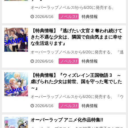
オーバーラップノベルスfから6/20に発売する、
『本好き天才幼女は異世界生活を満喫したい！①
2026/6/16
ノベルスf
特典情報
～氷の王子様に拾われたので、桁外れの知識量で国
まで救っちゃ…
【特典情報】『逃げたい文官 2 奪われ続けて
きた不遇な少女は、隣国で自由気ままに幸せ
な生活送ります』
オーバーラップノベルスから6/20に発売する、 『逃
げたい文官 2 奪われ続けてきた不遇な少女は、隣国
2026/6/16
ノベルスf
特典情報
で自由気ままに幸せな生活送ります』の特典情報を
お伝え…
【特典情報】『ウィズレイン王国物語 3 ～
虐げられた少女は前世、国を守った竜でした
～』
オーバーラップノベルスから6/20に発売する、 『ウ
ィズレイン王国物語 3 ～虐げられた少女は前世、
2026/6/16
ノベルスf
特典情報
国を守った竜でした～』の特典情報をお伝えします
っ！ …
オーバーラップ アニメ化作品特集!!