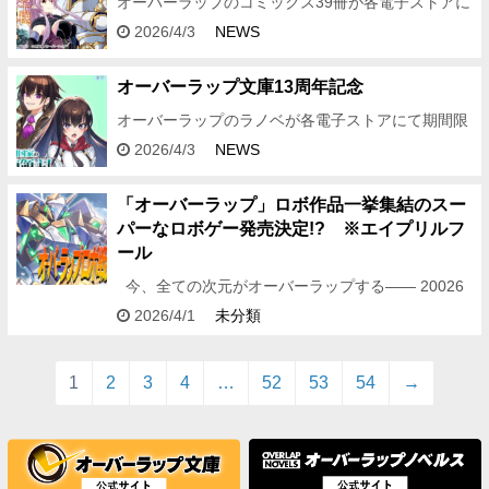
オーバーラップのコミックス39冊が各電子ストアに
て期間限定で無料‼ ＜フェア対象期間＞ 2026年4月
2026/4/3
NEWS
3日(金)～2026年4月12日(日) …
オーバーラップ文庫13周年記念
オーバーラップのラノベが各電子ストアにて期間限
定で無料‼ ＜フェア対象期間＞ 2026年4月3日(金)～
2026/4/3
NEWS
2026年4月12日(日) ＜フェ…
「オーバーラップ」ロボ作品一挙集結のスー
パーなロボゲー発売決定!? ※エイプリルフ
ール
今、全ての次元がオーバーラップする―― 20026
年４月１日、「オーバーラップ」のロボット作品が
2026/4/1
未分類
一堂に会する超熱血ＳＬＧ『オーバー…
1
2
3
4
…
52
53
54
→