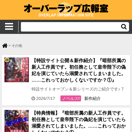
>
その他
【特設サイト公開＆新作紹介】『暗部所属の
新人工作員です。初任務として皇帝陛下の偽
妃を演じていたら溺愛されてしまいました。
……これっておかしくないですか？①』
特設サイトオープン＆新シリーズのご紹介です♪ 7
月20日（月）発売!! その(偽)妃、最
2026/7/17
ノベルスf
新作紹介
強!?
表では妃。裏では…
【特典情報】『暗部所属の新人工作員です。
初任務として皇帝陛下の偽妃を演じていたら
溺愛されてしまいました。……これっておか