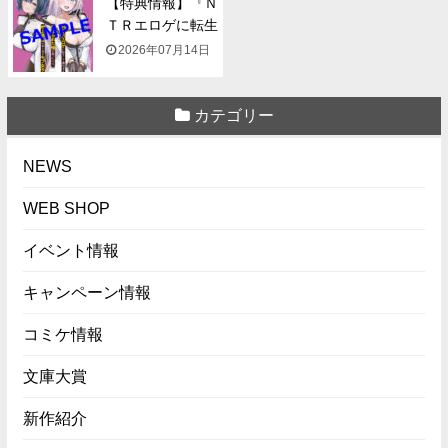
【特典情報】『Ｎ
ＴＲエロゲに転生
して...
2026年07月14日
カテゴリー
NEWS
WEB SHOP
イベント情報
キャンペーン情報
コミケ情報
文庫大賞
新作紹介