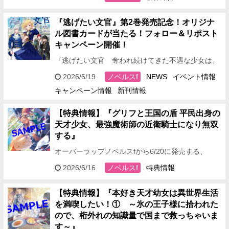
知識量×抜群の記憶力で国のために大活躍…
『逃げたい文官』第2巻発売記念！オリジナ
ル図書カードが当たる！フォロー＆リポスト
キャンペーン開催！
『逃げたい文官 奪われ続けてきた不遇な少女は、
隣国で自由気ままに幸せな生活送ります』の最新2
2026/6/19
ノベルスf
NEWS
イベント情報
巻が6月20日に発売されることを記念して、 第2巻
キャンペーン情報
新刊情報
ビジュアルを…
【特典情報】『グリフと王国の盾 平民出身の
天才少女、最強魔術師の近衛騎士になり無双
する』
オーバーラップノベルスfから6/20に発売する、
『グリフと王国の盾 平民出身の天才少女、最強魔術
2026/6/16
ノベルスf
特典情報
師の近衛騎士になり無双する』の特典情報をお伝え
しますっ！…
【特典情報】『本好き天才幼女は異世界生活
を満喫したい！① ～氷の王子様に拾われた
ので、桁外れの知識量で国まで救っちゃいま
す～』