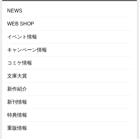
NEWS
WEB SHOP
イベント情報
キャンペーン情報
コミケ情報
文庫大賞
新作紹介
新刊情報
特典情報
重版情報