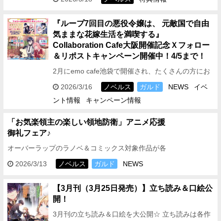
神様に溺愛されました～』の特典情報をお伝えしま
すっ！ …
『ループ7回目の悪役令嬢は、 元敵国で自由
気ままな花嫁生活を満喫する』
Collaboration Cafe大阪開催記念
Ｘフォロー
＆リポストキャンペーン開催中！4/5まで！
2月にemo cafe池袋で開催され、たくさんの方にお
越しいただいた『ループ7回目の悪役令嬢が、 元敵
2026/3/16
ノベルス
ガルド
NEWS
イベ
国で自由気ままな花嫁生活を満喫す…
ント情報
キャンペーン情報
「お気楽領主の楽しい領地防衛」アニメ応援
御礼フェア♪
オーバーラップのラノベ＆コミックス対象作品が各
電子ストアにて期間限定で無料＆割引
＜フェア対象
2026/3/13
ノベルス
ガルド
NEWS
期間＞ 2026年3月13日(金)～2026年3…
【3月刊（3月25日発売）】立ち読み＆口絵公
開！
3月刊の立ち読み＆口絵を大公開☆ 立ち読みは各作