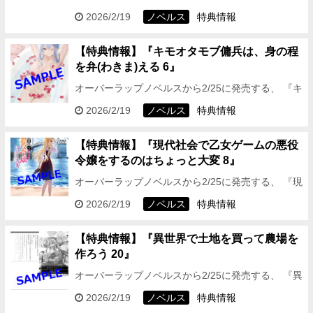
ンマー少女はバズらない！③ 固有スキル【隠遁】
2026/2/19
ノベルス
特典情報
で自由に探索してたら伝説になってました』の特典
情報をお伝…
【特典情報】『キモオタモブ傭兵は、身の程
を弁(わきま)える 6』
オーバーラップノベルスから2/25に発売する、 『キ
モオタモブ傭兵は、身の程を弁(わきま)える 6』の
2026/2/19
ノベルス
特典情報
特典情報をお伝えしますっ！ ★OVERLAP …
【特典情報】『現代社会で乙女ゲームの悪役
令嬢をするのはちょっと大変 8』
オーバーラップノベルスから2/25に発売する、 『現
代社会で乙女ゲームの悪役令嬢をするのはちょっと
2026/2/19
ノベルス
特典情報
大変 8』の特典情報をお伝えしますっ！ ★OVER…
【特典情報】『異世界で土地を買って農場を
作ろう 20』
オーバーラップノベルスから2/25に発売する、 『異
世界で土地を買って農場を作ろう 20』の特典情報
2026/2/19
ノベルス
特典情報
をお伝えしますっ！ ★OVERLAP STORE…