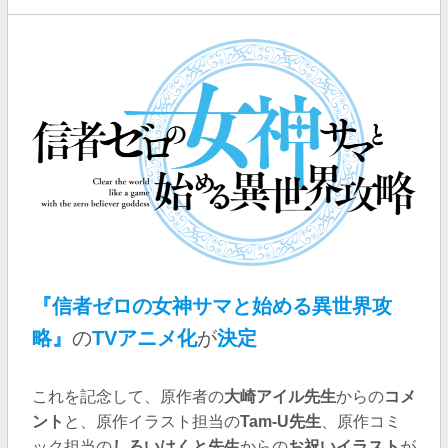
『信者ゼロの女神サマと始める異世界攻
略』
の
TVアニメ化
が
決定
これを記念して、原作者の
大崎アイル先生
からの
コメ
ント
と、原作イラスト担当の
Tam-U先生
、原作コミ
ック担当の
しろいはくと先生
からの
お祝いイラスト
が