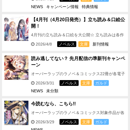
疲れませんか？ オーバーラップでは…
NEWS
キャンペーン情報
特典情報
【4月刊（4月20日発売）】立ち読み＆口絵公
開！
4月刊の立ち読み＆口絵を大公開☆ 立ち読みは各作
品ページにて読むことができます！ どこよりも早く
2026/4/8
ノベルス
文庫
新刊情報
4月刊のストーリーをチェックできますので、 気に
なる作品は…
読み逃してない？ 先月配信の準新刊キャンペ
ーン
オーバーラップのラノベ＆コミックス22冊が各電子
ストアにて期間限定で無料‼ ＜フェア対象期間＞
2026/3/31
ノベルス
文庫
ガルド
2026年3月31日(火)～2026年4月6日(…
NEWS
未分類
今読むなら、こちら!!
オーバーラップのラノベ＆コミックス対象作品が各
電子ストアにて期間限定で無料＆割引‼ ＜フェア対
2026/3/29
ノベルス
文庫
ガルド
象期間＞ 2026年3月29日(日)～2026年4…
NEWS