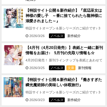
【特設サイト公開＆新作紹介】『底辺巫女は
神様の愛し子 ～番に捨てられたら龍神様に
溺愛されました～』
特設サイトオープン＆新シリーズのご紹介です♪ 3
月25日（水）発売!! 少女が求めたのは、たった一度
2026/3/26
ノベルス
新作紹介
の運命と幸せ――。 『底辺巫女は神様の愛し子 …
【4月刊（4月20日発売）】表紙と一緒に新刊
情報をお届け♪ 5月刊の先取り情報も☆
4月20日発売！ 新刊ラインナップを表紙とあわせて
ご紹介します☆ 2026年4月刊「オーバーラップ文
2026/3/25
ノベルス
文庫
新刊情報
庫」タイトル ▼▼▼▼▼▼▼▼▼▼▼▼▼▼…
【特設サイト公開＆新作紹介】『働きすぎた
瞬光魔術師の美味しい休暇旅行』
特設サイトオープン＆新シリーズのご紹介です♪ 3
月25日（水）発売!! 有能すぎる魔術師、最強の相棒
2026/3/23
ノベルス
新作紹介
たちと自由気ままにグルメ旅を大満喫!!! 優秀…