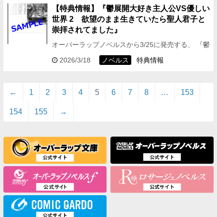
な異世界…
【特典情報】『鬱展開大好き主人公VS優しい
世界 2 欲望のまま生きていたら聖人君子と
崇拝されてました』
オーバーラップノベルスから3/25に発売する、 『鬱
展開大好き主人公VS優しい世界 2 欲望のまま生き
2026/3/18
ノベルス
特典情報
ていたら聖人君子と崇拝されてました』の特典情報
をお伝…
←
1
2
3
4
5
6
7
8
…
153
154
155
→