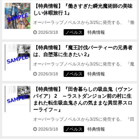
【特典情報】『働きすぎた瞬光魔術師の美味
しい休暇旅行 1』
オーバーラップノベルスから3/25に発売する、 『働
きすぎた瞬光魔術師の美味しい休暇旅行 1』の特典
2026/3/18
ノベルス
特典情報
情報をお伝えしますっ！ ★OVERLAP STO…
【特典情報】『魔王討伐パーティーの元勇者
は、自堕落に生きたい 2』
オーバーラップノベルスから3/25に発売する、 『魔
王討伐パーティーの元勇者は、自堕落に生きたい
2026/3/18
ノベルス
特典情報
2』の特典情報をお伝えしますっ！ ★OVERLAP…
【特典情報】『田舎暮らしの吸血鬼（ヴァン
パイア） 2 ～ラストダンジョン前の村に生
まれた転生吸血鬼さんの気ままな異世界スロ
ーライフ～』
オーバーラップノベルスから3/25に発売する、 『田
舎暮らしの吸血鬼（ヴァンパイア） 2 ～ラストダ
2026/3/18
ノベルス
特典情報
ンジョン前の村に生まれた転生吸血鬼さんの気まま