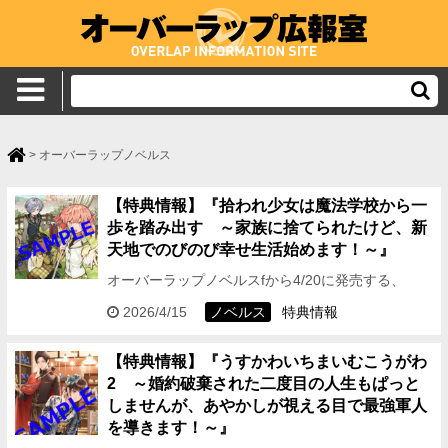
>
オーバーラップノベルス
【特典情報】『拾われ少女は魔法学校から一
歩を踏み出す ～家族に捨てられたけど、新
天地でのびのび幸せ生活始めます！～』
オーバーラップノベルスfから4/20に発売する、
『拾われ少女は魔法学校から一歩を踏み出す ～家
2026/4/15
ノベルス
特典情報
族に捨てられたけど、新天地でのびのび幸せ生活始
めます！～』…
【特典情報】『うすかわいちまいむこうがわ
2 ～婚約破棄された二度目の人生もぱっと
しませんが、あやかしが視える目で最強軍人
を導きます！～』