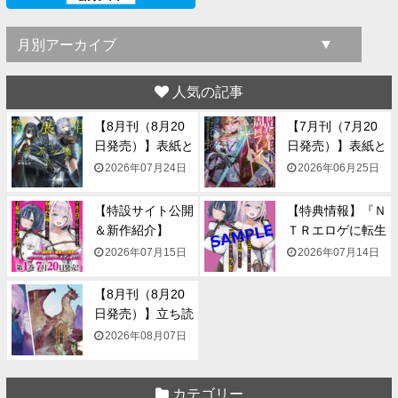
人気の記事
【8月刊（8月20
【7月刊（7月20
日発売）】表紙と
日発売）】表紙と
一...
一...
2026年07月24日
2026年06月25日
【特設サイト公開
【特典情報】『Ｎ
＆新作紹介】
ＴＲエロゲに転生
『NTR...
して...
2026年07月15日
2026年07月14日
【8月刊（8月20
日発売）】立ち読
み...
2026年08月07日
カテゴリー