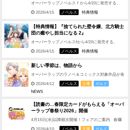
オーバーラップノベルスｆから4/20に発売する、
『うすかわいちまいむこうがわ 2 ～婚約破棄され
2026/4/15
ノベルス
特典情報
た二度目の人生もぱっとしませんが、あやかしが視
える目で最…
【特典情報】『捨てられた壁令嬢、北方騎士
団の癒やし担当になる 2』
オーバーラップノベルスfから4/20に発売する、
『捨てられた壁令嬢、北方騎士団の癒やし担当にな
2026/4/15
ノベルス
特典情報
る 2』の特典情報をお伝えしますっ！ ★OVERLA…
新しい季節は、物語から
オーバーラップのラノベ＆コミックス対象作品が各
電子ストアにて期間限定で無料‼ ＜フェア対象期間
2026/4/12
ノベルス
文庫
ガルド
＞ 2026年4月12日(日)～2026年4月19…
NEWS
【読書の…春
限定カードがもらえる「オーバ
ーラップ春祭り2026」開催
4月15日(水)以降順次開催！フェアのご案内 春爛
漫！
……とはいえ、新年度って何かとバタバタして
2026/4/10
ノベルス
文庫
ガルド