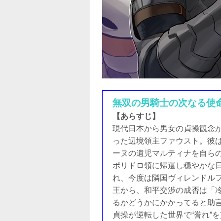
無双の男騎士の次なる使
【あらすじ】
現代日本から男女の貞操観念
った辺境領主ファウスト。彼
ーヌの遺児マルティナを自ら
ポリドロ領に帰還し穏やかな
れ、今度は隣国ヴィレンドル
王から、和平交渉の成否は「
るかどうかにかかってると助
貞操が逆転した世界で“誉れ”を