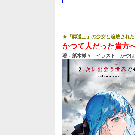
★「葬送士」の少女と追放された
かつて人だった貴方へ
著：紙木織々 イラスト：かやは