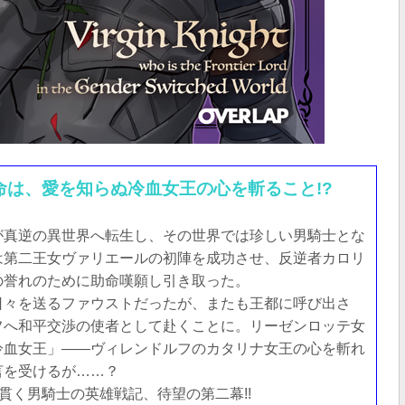
命は、愛を知らぬ冷血女王の心を斬ること!?
が真逆の異世界へ転生し、その世界では珍しい男騎士とな
は第二王女ヴァリエールの初陣を成功させ、反逆者カロリ
の誉れのために助命嘆願し引き取った。
日々を送るファウストだったが、またも王都に呼び出さ
フへ和平交渉の使者として赴くことに。リーゼンロッテ女
冷血女王」――ヴィレンドルフのカタリナ女王の心を斬れ
言を受けるが……？
貫く男騎士の英雄戦記、待望の第二幕!!