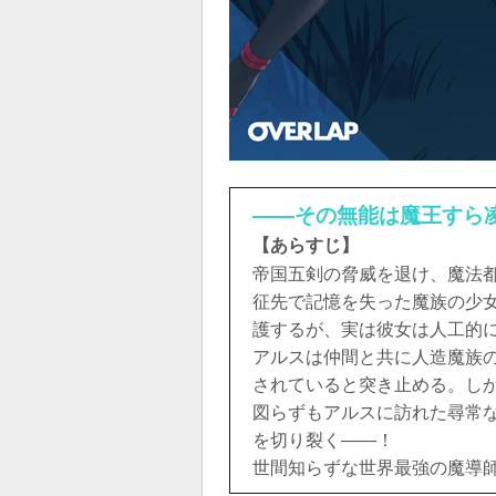
――その無能は魔王すら凌
【あらすじ】
帝国五剣の脅威を退け、魔法
征先で記憶を失った魔族の少
護するが、実は彼女は人工的に
アルスは仲間と共に人造魔族
されていると突き止める。しか
図らずもアルスに訪れた尋常
を切り裂く――！
世間知らずな世界最強の魔導