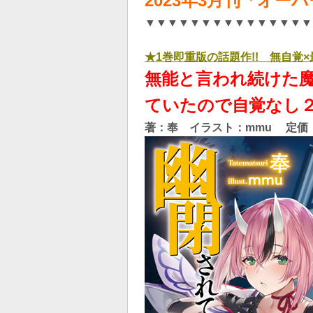
2023年3
月刊「オーバ
▼▼▼▼▼▼▼▼▼▼▼▼▼▼▼
★1巻即重版の話題作!! 無自覚
無能と言われ続けた
ていたので自覚なし
著：奉 イラスト：mmu 定価：