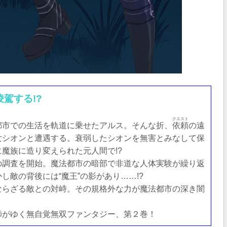
駕する!?
クエスト
都市での生活を軌道に乗せたアルス。そんな折、
依頼
の遠
女シオンと遭遇する。衰弱したシオンを無害とみなして保
魔族に造り変えられた元人間で!?
の調査を開始。魔法都市の暗部で非道な人体実験が繰り返
し敵の背後には“魔王”の影があり……!?
ならざる敵との対峙。その規格外な力が魔法都市の深き闇
師がゆく無自覚無双ファンタジー、第２巻！