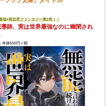
ーラップ文庫」タイトル
×最強×異世界ファンタジー第2巻！！
魔導師、実は世界最強なのに幽閉され
２
本体650
円＋税