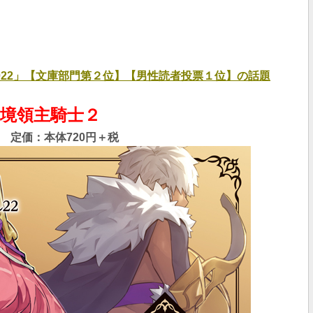
022」【文庫部門第２位】【男性読者投票１位】の話題
境領主騎士２
 定価：本体720
円＋税