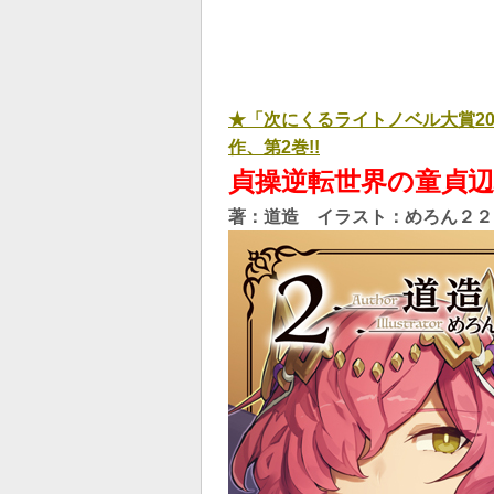
★「次にくるライトノベル大賞2
作、第2巻!!
貞操逆転世界の童貞辺
著：道造 イラスト：めろん２２