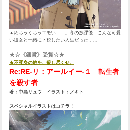
▲めちゃくちゃエモい……。冬の放課後、こんな可愛
い彼女と一緒に下校したい人生だった……。
★☆《銀賞》受賞☆★
★不死身の敵を、殺し尽くせ。
Re:RE-リ：アールイー-１ 転生者
を殺す者
著：中島リュウ
イラスト：ノキト
スペシャルイラストはコチラ！