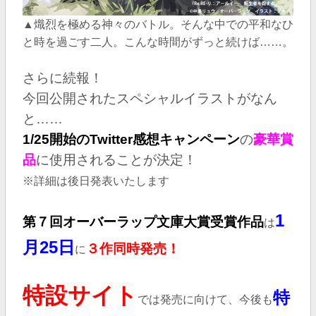
▲熾烈を極める神々のバトル。そんな中での平和なひ
と時を過ごす二人。こんな時間がずっと続けば……。
さらに続報！
今回公開されたスペシャルイラストがなん
と……
1/25開始のTwitter感想キャンペーン
の
豪華賞
品
に使用されることが決定！
※詳細は後日発表いたします
1
第７回オーバーラップ文庫大賞受賞作品
は
月25日
３作同時発売！
に
特設サイト
特
では発売に向けて、今後も