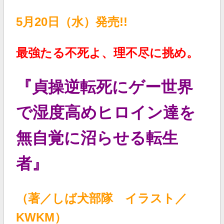
5月20日（水）発売!!
最強たる不死よ、理不尽に挑め。
『貞操逆転死にゲー世界
で湿度高めヒロイン達を
無自覚に沼らせる転生
者
』
（著／しば犬部隊 イラスト／
KWKM）