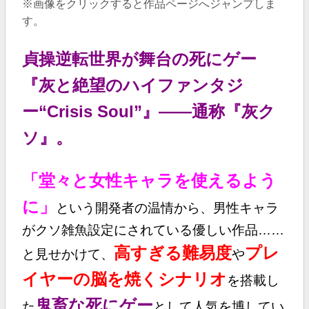
※画像をクリックすると作品ページへジャンプしま
す。
貞操逆転世界が舞台の死にゲー
『灰と絶望のハイファンタジ
ー“Crisis Soul”』――通称『灰ク
ソ』。
「堂々と女性キャラを使えるよう
に」
という開発者の温情から、男性キャラ
がクソ雑魚設定にされている優しい作品……
高すぎる難易度
プレ
と見せかけて、
や
イヤーの脳を焼くシナリオ
を搭載し
鬼畜な死にゲー
た
として人気を博してい