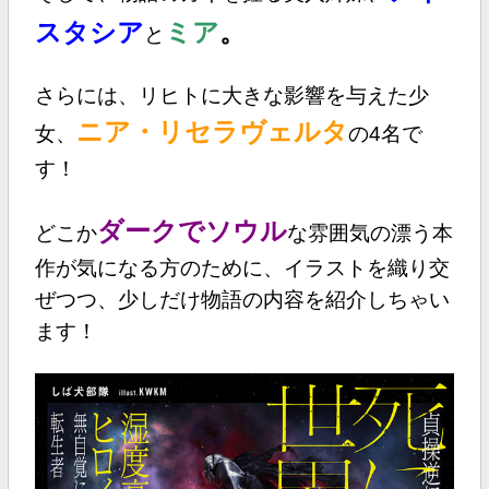
スタシア
ミア
。
と
さらには、リヒトに大きな影響を与えた少
ニア・リセラヴェルタ
女、
の4名で
す！
ダークでソウル
どこか
な雰囲気の漂う本
作が気になる方のために、イラストを織り交
ぜつつ、少しだけ物語の内容を紹介しちゃい
ます！