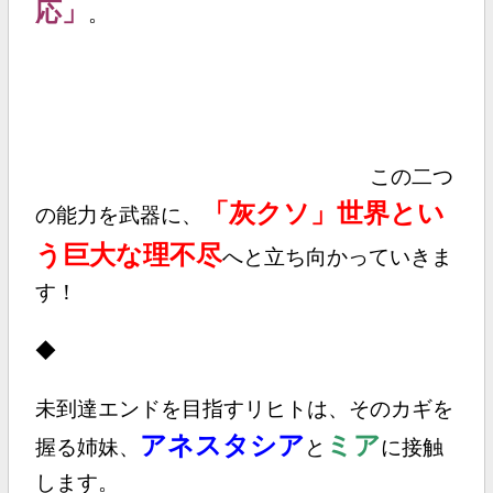
応」
。
この二つ
「灰クソ」世界とい
の能力を武器に、
う巨大な理不尽
へと立ち向かっていきま
す！
◆
未到達エンドを目指すリヒトは、そのカギを
アネスタシア
ミア
握る姉妹、
と
に接触
します。