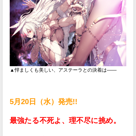
▲悍ましくも美しい、アステーラとの決着は――
5月20日（水）発売!!
最強たる不死よ、理不尽に挑め。