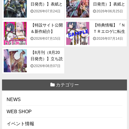
日発売）】表紙と
日発売）】表紙と
一...
一...
2026年07月24日
2026年06月25日
【特設サイト公開
【特典情報】『Ｎ
＆新作紹介】
ＴＲエロゲに転生
『NTR...
して...
2026年07月15日
2026年07月14日
【8月刊（8月20
日発売）】立ち読
み...
2026年08月07日
カテゴリー
NEWS
WEB SHOP
イベント情報