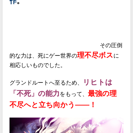
作
。
その圧倒
理不尽ボス
的な力は、死にゲー世界の
に
相応しいものでした。
リヒトは
グランドルートへ至るため、
「不死」の能力
最強の理
をもって、
不尽へと立ち向かう――！