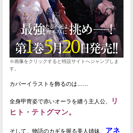
※画像をクリックすると特設サイトへジャンプしま
す。
カバーイラストを飾るのは……
リ
全身甲冑姿で赤いオーラを纏う主人公、
ヒト・テトグマン。
アネ
そして、物語のカギを握る美人姉妹、