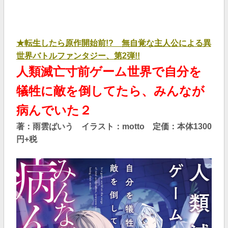
★
転生したら原作開始前!? 無自覚な主人公による異
世界バトルファンタジー、
第2弾!!
人類滅亡寸前ゲーム世界で自分を
犠牲に敵を倒してたら、みんなが
病んでいた２
著：雨雲ばいう イラスト：motto 定価：本体1300
円+税