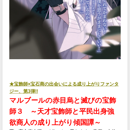
★宝飾師×宝石商の出会いによる成り上がりファンタ
ジー、第3弾!!
マルブールの赤目烏と滅びの宝飾
師３ ～天才宝飾師と平民出身強
欲商人の成り上がり傾国譚～