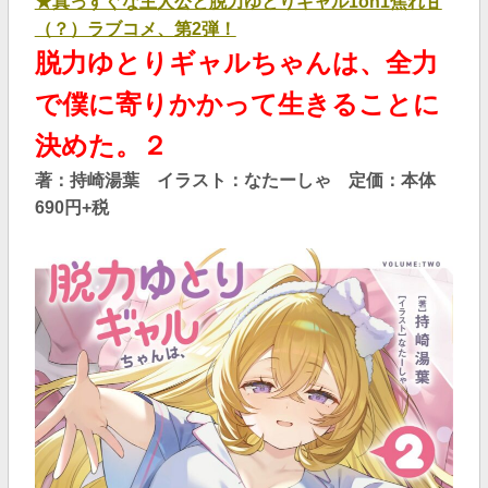
★真っすぐな主人公と脱力ゆとりギャル1on1焦れ甘
（？）ラブコメ、第2弾！
脱力ゆとりギャルちゃんは、全力
で僕に寄りかかって生きることに
決めた。２
著：持崎湯葉 イラスト：なたーしゃ 定価：本体
690円+税