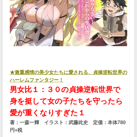
★激重感情の美少女たちに愛される、貞操逆転世界の
ハーレムファンタジー！
男女比１：３０の貞操逆転世界で
身を挺して女の子たちを守ったら
愛が重くなりすぎた１
著：一森一輝 イラスト：武藤此史 定価：本体780
円+税