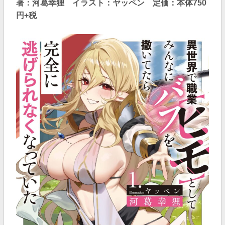
著：河葛幸狸 イラスト：ヤッペン 定価：本体750
円+税