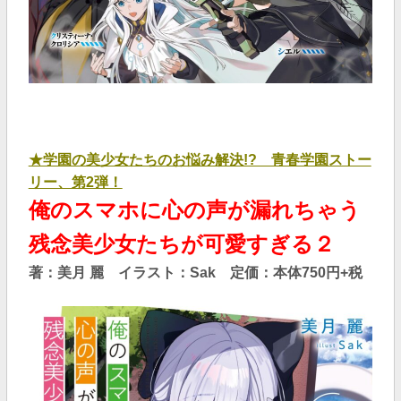
★学園の美少女たちのお悩み解決!? 青春学園ストー
リー、第2弾！
俺のスマホに心の声が漏れちゃう
残念美少女たちが可愛すぎる２
著：美月 麗 イラスト：Sak 定価：本体750円+税