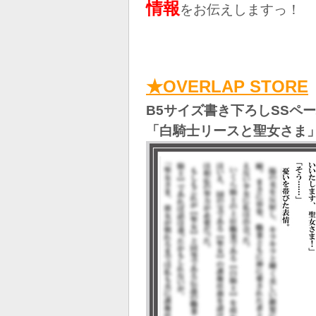
情報
を
お伝えしますっ！
★
OVERLAP STORE
B5サイズ書き下ろしSSペ
「白騎士リースと聖女さま