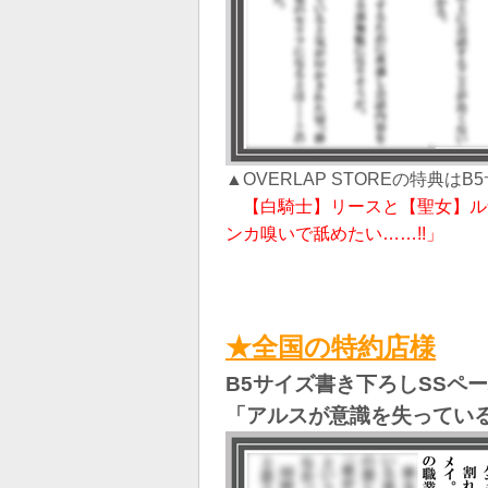
▲OVERLAP STOREの特典は
【白騎士】リースと【聖女】ル
ンカ嗅いで舐めたい……!!」
★全国の特約店様
B5サイズ書き下ろしSSペ
「アルスが意識を失ってい