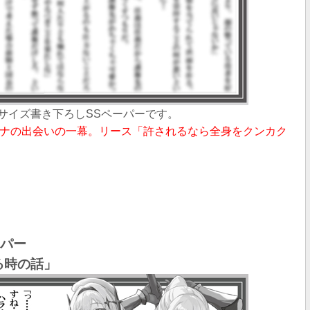
B5サイズ書き下ろしSSペーパー
です。
ナの出会いの一幕。
リース「許されるなら全身をクンカク
ーパー
る時の話
」