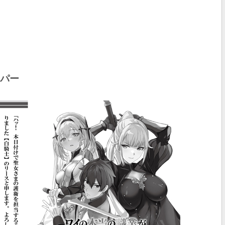
ーパー
」