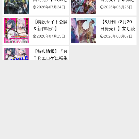
一...
一...
2026年07月24日
2026年06月25日
【特設サイト公開
【8月刊（8月20
＆新作紹介】
日発売）】立ち読
『NTR...
み...
2026年07月15日
2026年08月07日
【特典情報】『Ｎ
ＴＲエロゲに転生
して...
2026年07月14日
カテゴリー
NEWS
WEB SHOP
イベント情報