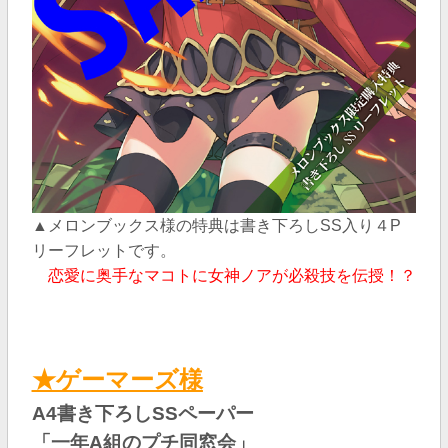
▲メロンブックス様の特典は書き下ろしSS入り４P
リーフレットです。
恋愛に奥手なマコトに女神ノアが必殺技を伝授！？
★ゲーマーズ様
A4書き下ろしSSペーパー
「一年A組のプチ同窓会
」