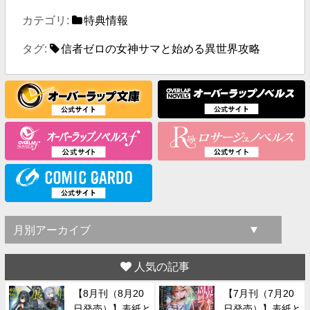
カテゴリ:
特典情報
タグ:
信者ゼロの女神サマと始める異世界攻略
人気の記事
【8月刊（8月20
【7月刊（7月20
日発売）】表紙と
日発売）】表紙と