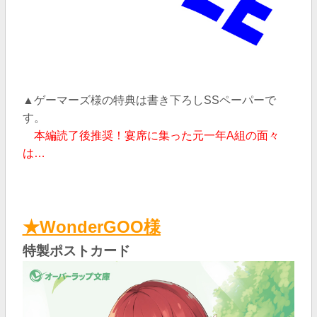
▲ゲーマーズ様の特典は書き下ろしSSペーパーで
す。
本編読了後推奨！宴席に集った元一年A組の面々
は…
★WonderGOO様
特製ポストカード