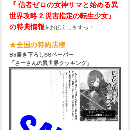
『 信者ゼロの女神サマと始める異
世界攻略 2.災害指定の転生少女
』
の特典情報
を
お伝えしますっ！
★全国の特約店様
B5書き下ろしSSペーパー
「さーさんの異世界クッキング
」