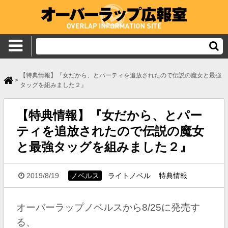
【特典情報】『女だから、とパーティを追放されたので伝説の魔女と最強
>
タッグを組みました２』
【特典情報】『女だから、とパー
ティを追放されたので伝説の魔女
と最強タッグを組みました２』
2019/8/19
ノベルス
ライトノベル
特典情報
オーバーラップノベルス
から8/25に発売す
る、