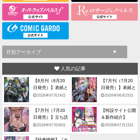
人気の記事
【8月刊（8月20
【7月刊（7月20
日発売）】表紙と
日発売）】表紙と
一...
一...
2026年07月24日
2026年06月25日
【7月刊（7月20
【特設サイト公開
日発売）】立ち読
＆新作紹介】
み...
『NTR...
2026年07月08日
2026年07月15日
【特典情報】『Ｎ