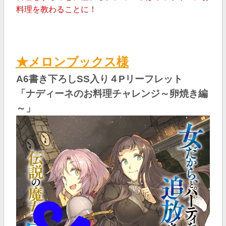
料理を教わることに！
★メロンブックス様
A6書き下ろしSS入り４Pリーフレット
「ナディーネのお料理チャレンジ～卵焼き編
～
」