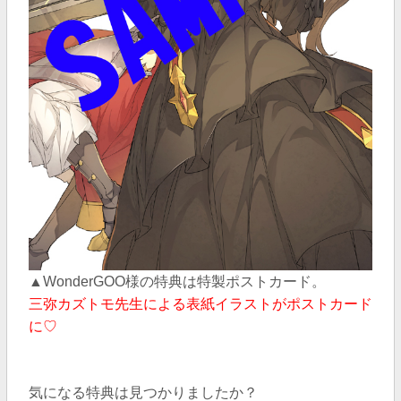
▲WonderGOO様の特典は特製ポストカード。
三弥カズトモ先生による表紙イラストがポストカード
に♡
気になる特典は見つかりましたか？