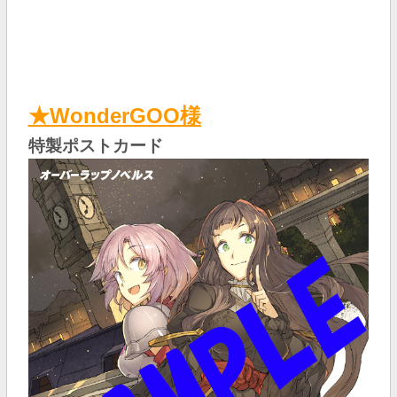
★WonderGOO様
特製ポストカード