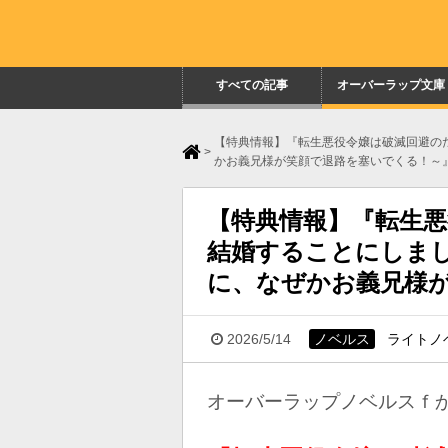
すべての記事
オーバーラップ文庫
【特典情報】『転生悪役令嬢は破滅回避の
>
かお義兄様が笑顔で退路を塞いでくる！～
【特典情報】『転生
結婚することにしま
に、なぜかお義兄様
2026/5/14
ノベルス
ライトノ
オーバーラップノベルスｆ