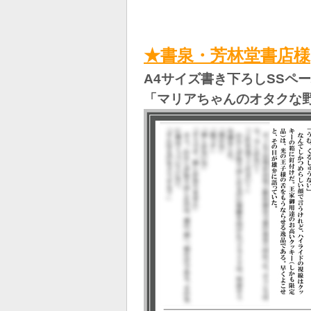
★書泉・芳林堂書店様
A4サイズ書き下ろしSSペ
「マリアちゃんのオタクな