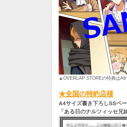
▲OVERLAP STOREの特典
★全国の特約店様
A4サイズ書き下ろしSSペ
「ある日のナルツィッセ兄