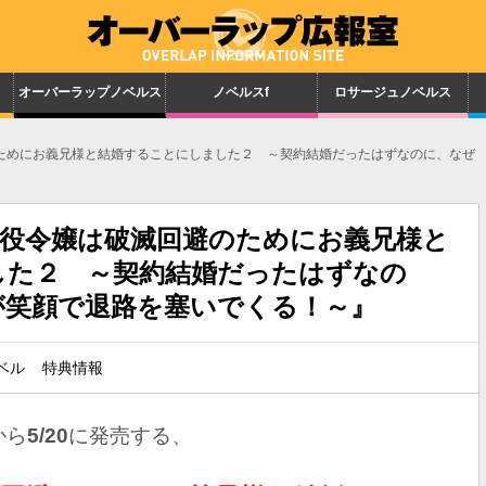
オーバーラップノベルス
ノベルスf
ロサージュノベルス
ためにお義兄様と結婚することにしました２ ～契約結婚だったはずなのに、なぜ
』
悪役令嬢は破滅回避のためにお義兄様と
した２ ～契約結婚だったはずなの
が笑顔で退路を塞いでくる！～』
ベル
特典情報
から
5
/20
に発売する、