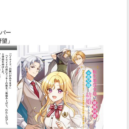
ーパー
野望」