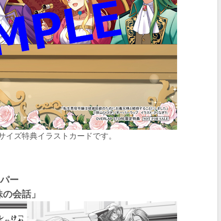
はA6サイズ特典イラストカードです。
ーパー
妹の会話
」