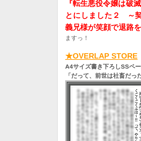
『転生悪役令嬢は破
とにしました２ ～
義兄様が笑顔で退路
ますっ！
★
OVERLAP STORE
A4サイズ書き下ろしSSペ
「だって、前世は社畜だっ