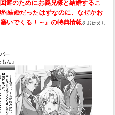
滅回避のためにお義兄様と結婚するこ
契約結婚だったはずなのに、なぜかお
を塞いでくる！～』の特典情報
を
お伝えし
ーパー
たもん
」