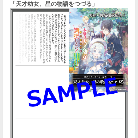
「天才幼女、星の物語をつづる」