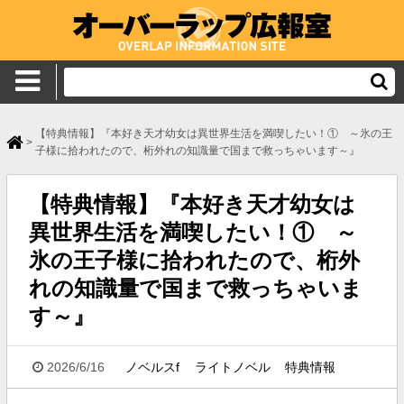
【特典情報】『本好き天才幼女は異世界生活を満喫したい！① ～氷の王
>
子様に拾われたので、桁外れの知識量で国まで救っちゃいます～』
【特典情報】『本好き天才幼女は
異世界生活を満喫したい！① ～
氷の王子様に拾われたので、桁外
れの知識量で国まで救っちゃいま
す～』
2026/6/16
ノベルスf
ライトノベル
特典情報