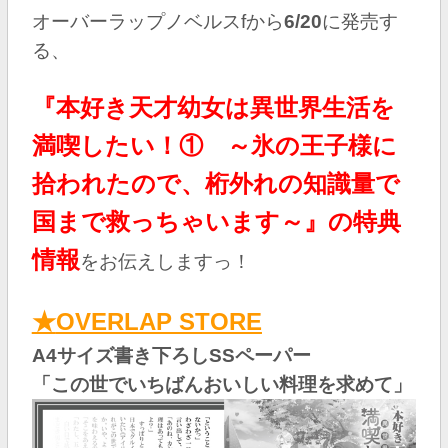
オーバーラップノベルスf
から
6
/20
に発売す
る、
『本好き天才幼女は異世界生活を
満喫したい！① ～氷の王子様に
拾われたので、桁外れの知識量で
国まで救っちゃいます～』の特典
情報
を
お伝えしますっ！
★
OVERLAP STORE
A4サイズ書き下ろしSSペーパー
「この世でいちばんおいしい料理を求めて
」