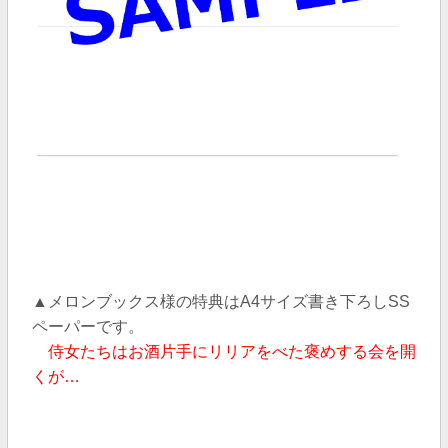
▲メロンブックス様の特典はA4サイズ書き下ろしSS
ペーパーです。
侍女たちはお酒片手にリリアをべた褒めする会を開
くが…