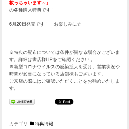
救っちゃいます～
』
の各種購入特典です！
6月20日
発売です！ お楽しみに☆
※特典の配布については条件が異なる場合がございま
す。詳細は書店様HPをご確認ください 。
※新型コロナウイルスの感染拡大を受け、営業状況や
時間が変更になっている店舗様もございます。
ご来店の際にはご確認いただくことをお勧めいたしま
す。
カテゴリ:
特典情報