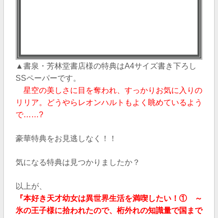
▲書泉・芳林堂書店様の特典はA4サイズ書き下ろし
SSペーパーです。
星空の美しさに目を奪われ、すっかりお気に入りの
リリア。どうやらレオンハルトもよく眺めているよう
で……?
豪華特典をお見逃しなく！！
気になる特典は見つかりましたか？
以上が、
『本好き天才幼女は異世界生活を満喫したい！① ～
氷の王子様に拾われたので、桁外れの知識量で国まで