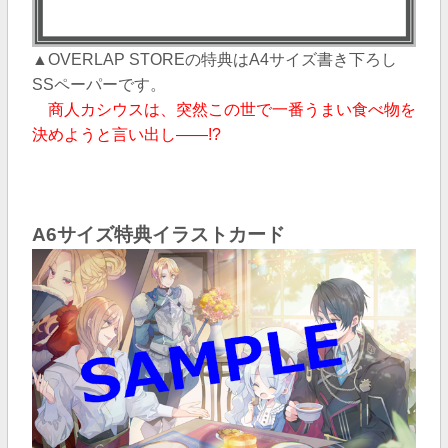
▲OVERLAP STOREの特典はA4サイズ書き下ろし
SSペーパー
です。
商人カシウスは、突然
この世で一番うまい食べ物を
決めようと言い出し——!?
A6サイズ特典イラストカード