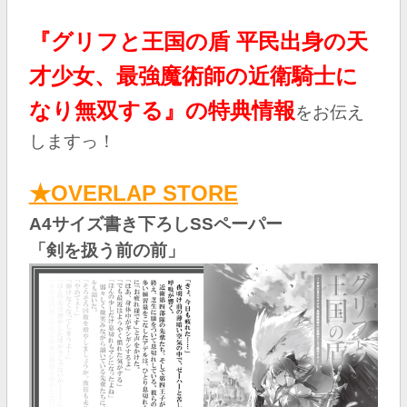
『グリフと王国の盾 平民出身の天
才少女、最強魔術師の近衛騎士に
なり無双する』の特典情報
を
お伝え
しますっ！
★
OVERLAP STORE
A4サイズ書き下ろしSSペーパー
「剣を扱う前の前
」