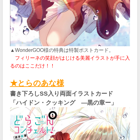
▲WonderGOO様の特典は特製ポストカード。
フィリーネの笑顔がはじける美麗イラストが手に入
るのはここだけ！！
★とらのあな様
書き下ろしSS入り両面イラストカード
「ハイドン・クッキング ―黒の章ー
」