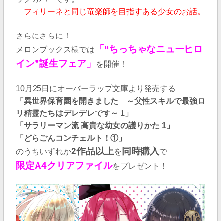
フィリーネと同じ竜楽師を目指すある少女のお話。
さらにさらに！
「“ちっちゃなニューヒロ
メロンブックス様では
イン”誕生フェア」
を開催！
10月25日にオーバーラップ文庫より発売する
「異世界保育園を開きました ～父性スキルで最強ロ
リ精霊たちはデレデレです～ 1」
「サラリーマン流 高貴な幼女の護りかた 1」
「どらごんコンチェルト！①」
2作品以上
同時購入
のうちいずれか
を
で
限定A4クリアファイル
をプレゼント！