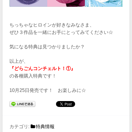
ちっちゃなヒロインが好きなみなさま、
ぜひ３作品を一緒にお手にとってみてください☆
気になる特典は見つかりましたか？
以上が、
『どらごんコンチェルト！①』
の各種購入特典です！
10月25日発売です！ お楽しみに☆
カテゴリ:
特典情報