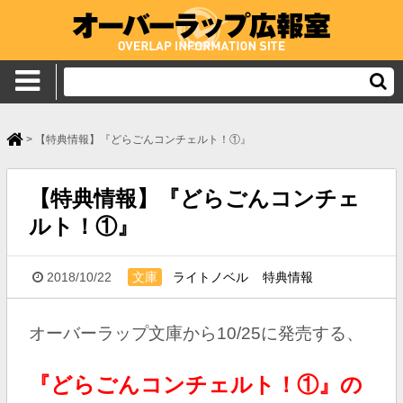
>
【特典情報】『どらごんコンチェルト！①』
【特典情報】『どらごんコンチェ
ルト！①』
2018/10/22
文庫
ライトノベル
特典情報
オーバーラップ文庫
から10/25に発売する、
『どらごんコンチェルト！①
』
の