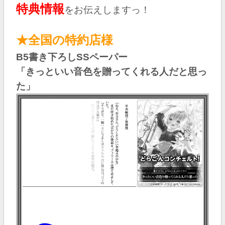
特典情報
を
お伝えしますっ！
★全国の特約店様
B5書き下ろしSSペーパー
「きっといい音色を贈ってくれる人だと思っ
た
」