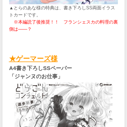
▲
とらのあな様の特典は、書き下ろしSS両面イラス
トカードです。
※本編読了後推奨！！ フランシェスカの料理の裏
側は――？
★ゲーマーズ様
A4書き下ろしSSペーパー
「ジャンヌのお仕事」