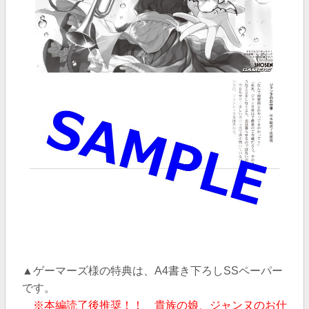
▲ゲーマーズ様の特典は、A4書き下ろしSSペーパー
です。
※本編読了後推奨！！ 貴族の娘、ジャンヌのお仕