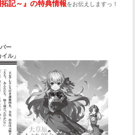
開拓記～』の特典情報
を
お伝えしますっ！
ーパー
カイル
」