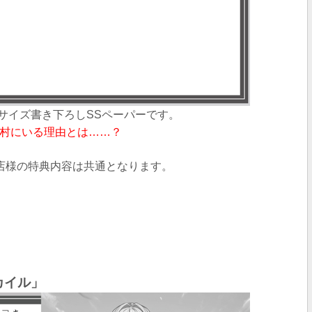
A4サイズ書き下ろしSSペーパー
です。
村にいる理由とは……？
特約店様の特典内容は共通となります。
カイル
」