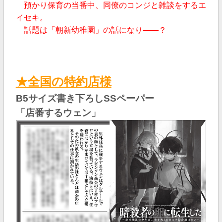
預かり保育の当番中、同僚のコンジと雑談をするエ
イセキ。
話題は「朝新幼稚園」の話になり――？
★全国の特約店様
B5サイズ書き下ろしSSペーパー
「店番するウェン
」