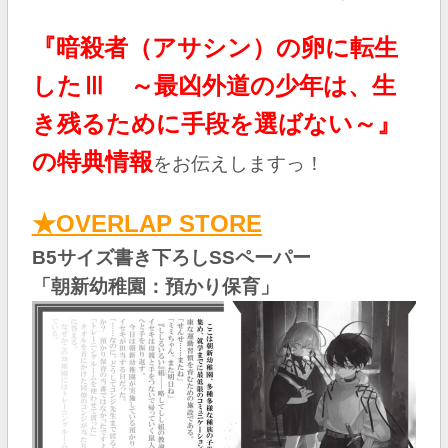
『暗殺者（アサシン）の卵に転生
したⅢ ～最凶外道の少年は、生
き残るために手段を選ばない～』
の特典情報
を
お伝えしますっ！
★
OVERLAP STORE
B5サイズ書き下ろしSSペーパー
「朝新幼稚園：預かり保育
」