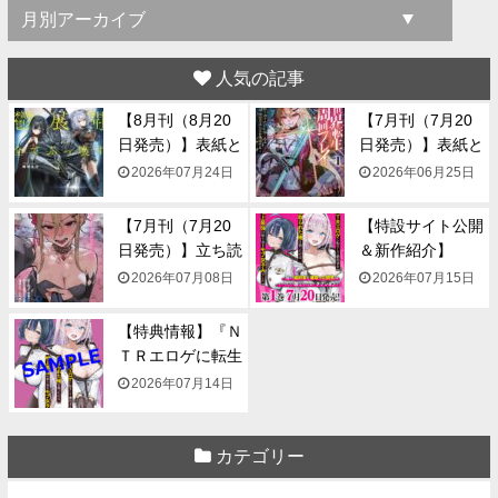
人気の記事
【8月刊（8月20
【7月刊（7月20
日発売）】表紙と
日発売）】表紙と
一...
一...
2026年07月24日
2026年06月25日
【7月刊（7月20
【特設サイト公開
日発売）】立ち読
＆新作紹介】
み...
『NTR...
2026年07月08日
2026年07月15日
【特典情報】『Ｎ
ＴＲエロゲに転生
して...
2026年07月14日
カテゴリー