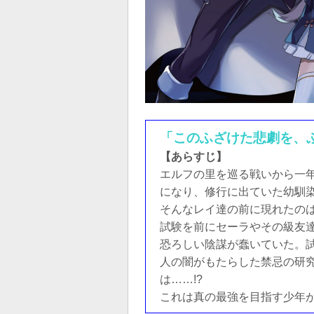
「このふざけた悲劇を、
【あらすじ】
エルフの里を巡る戦いから一年
になり、修行に出ていた幼馴
そんなレイ達の前に現れたの
試験を前にセーラやその級友
恐ろしい陰謀が蠢いていた。
人の闇がもたらした禁忌の研
は……!?
これは真の最強を目指す少年