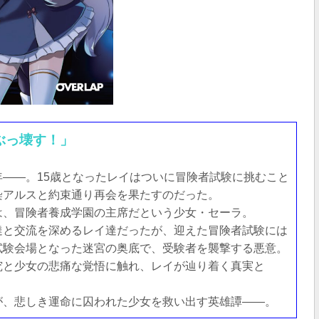
ぶっ壊す！」
――。15歳となったレイはついに冒険者試験に挑むこと
染アルスと約束通り再会を果たすのだった。
は、冒険者養成学園の主席だという少女・セーラ。
達と交流を深めるレイ達だったが、迎えた冒険者試験には
試験会場となった迷宮の奥底で、受験者を襲撃する悪意。
究と少女の悲痛な覚悟に触れ、レイが辿り着く真実と
が、悲しき運命に囚われた少女を救い出す英雄譚――。