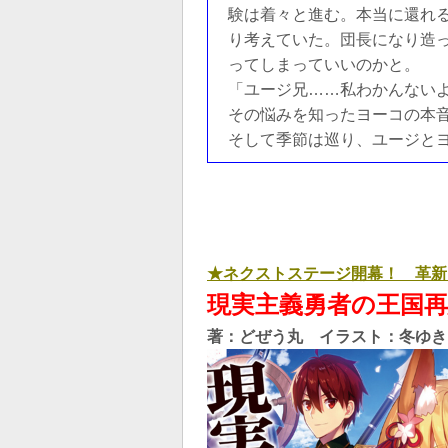
験は着々と進む。本当に還れ
り考えていた。団長になり造
ってしまっていいのかと。
「ユージ兄……私わかんない
その悩みを知ったヨーコの本
そして季節は巡り、ユージとヨ
★ネクストステージ開幕！ 革新
現実主義勇者の王国再
著：どぜう丸 イラスト：冬ゆき 