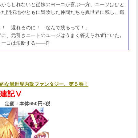
るかもしれないと従妹のヨーコが喜ぶ一方、ユージはひと
った開拓地やともに冒険した仲間たちを異世界に残し、還
よ！ 還れるのに！ なんで残るって！」
音に、元引きニートのユージはうまく答えられずにいた。
ーコは決断する――!?
的な異世界内政ファンタジー、第５巻！
建記Ⅴ
定価：本体650円+税