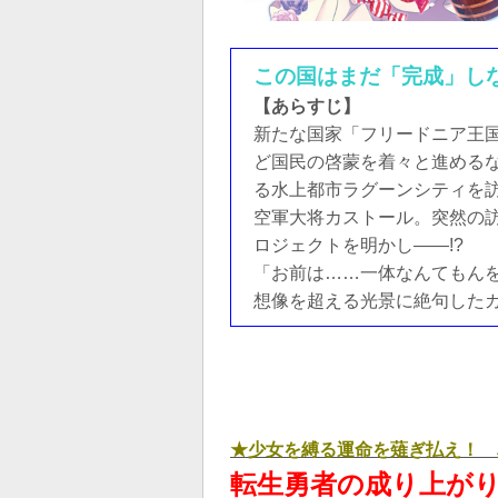
この国はまだ「完成」し
【あらすじ】
新たな国家「フリードニア王
ど国民の啓蒙を着々と進める
る水上都市ラグーンシティを
空軍大将カストール。突然の
ロジェクトを明かし――!?
「お前は……一体なんてもん
想像を超える光景に絶句したカ
★少女を縛る運命を薙ぎ払え！ 
転生勇者の成り上がり