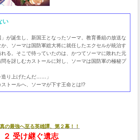
ない
国」が誕生し、新国王となったソーマ。教育番組の放送な
なか、ソーマは国防軍総大将に就任したエクセルが統治す
訪れる。そこで待っていたのは、かつてソーマに敗れた元
訪問を訝しむカストールに対し、ソーマは国防軍の極秘プ
を造り上げたんだ……」
ストールへ、ソーマが下す王命とは!?
真の最強へ至る英雄譚、第２幕！！
 ２ 受け継ぐ遺志