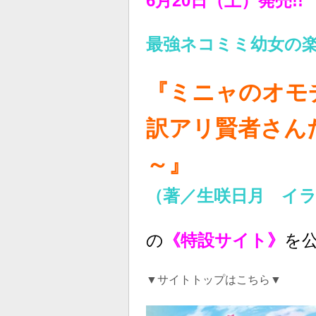
6月20日（土）発売
!!
最強ネコミミ幼女の
『ミニャのオモ
訳アリ賢者さん
～』
（著／生咲日月 イ
の
《特設サイト》
を
▼サイトトップはこちら▼