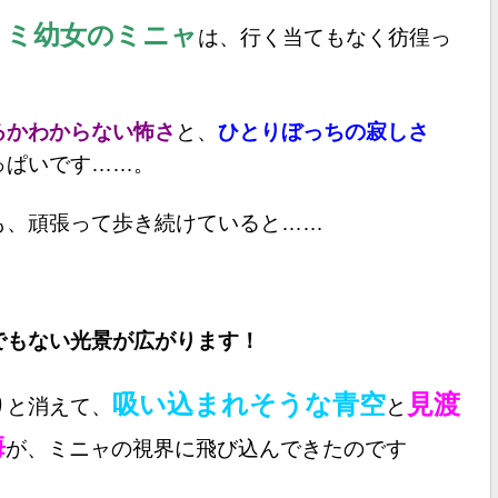
ミミ幼女のミニャ
は、行く当てもなく彷徨っ
るかわからない怖さ
と、
ひとりぼっちの寂しさ
っぱいです……。
も、頑張って歩き続けていると……
でもない光景が広がります！
吸い込まれそうな青空
見渡
りと消えて、
と
海
が、ミニャの視界に飛び込んできたのです