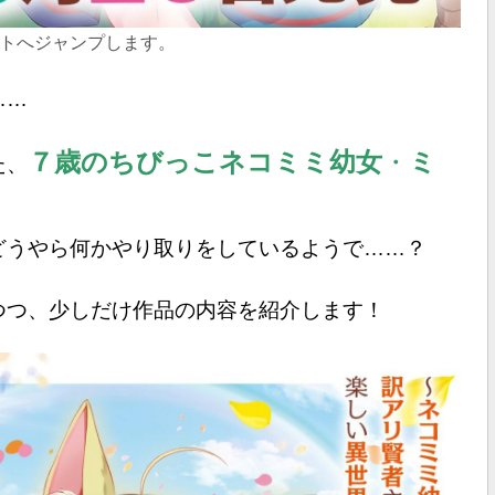
トへジャンプします。
……
７歳のちびっこネコミミ幼女
・
ミ
た、
どうやら何かやり取りをしているようで……？
つつ、
少しだけ作品の内容を紹介します！