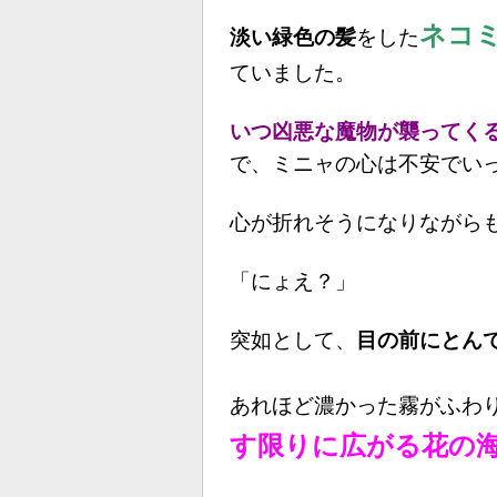
ネコ
淡い緑色の髪
をした
ていました。
いつ
凶悪
な魔物が襲ってく
で、ミニャの心は不安でい
心が折れそうになりながら
「にょえ？」
突如として、
目の前にとん
あれほど濃かった霧がふわ
す限りに広がる花の