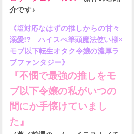
介です♪
《塩対応なはずの推しからの甘々
溺愛!? ハイスぺ筆頭魔法使い様×
モブ以下転生オタク令嬢の濃厚ラ
ブファンタジー
》
『
不憫で最強の推しをモ
ブ以下令嬢の私がいつの
間にか手懐けていまし
た
』