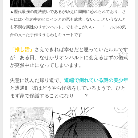
▲歴代最強の魔法使いであるがゆえに周囲に恐れられており、さ
らには小説の中のヒロインとの恋も成就しない……というなんと
も不憫な属性のリオンハルト。でもそこがいい……！ ルルの気
合の入った手作りうちわもキュートです
「推し活」
さえできれば幸せだと思っていたルルです
イベント
が、ある日、なぜかリオンハルトに会えるはずの
儀式
が突然中止になってしまいます。
失意に沈んだ帰り道で、
道端で倒れている謎の美少年
と遭遇!! 彼はどうやら怪我をしているようで、ひと
まず家で保護することになり……？