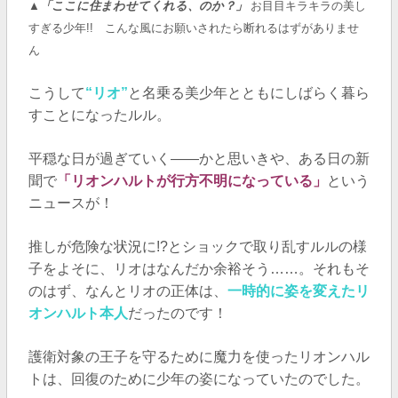
▲
「ここに住まわせてくれる、のか？」
お目目キラキラの美し
すぎる少年!! こんな風にお願いされたら断れるはずがありませ
ん
こうして
“リオ”
と名乗る美少年とともにしばらく暮ら
すことになったルル。
平穏な日が過ぎていく――かと思いきや、ある日の新
聞で
「リオンハルトが行方不明になっている」
という
ニュースが！
推しが危険な状況に!?とショックで取り乱すルルの様
子をよそに、リオはなんだか余裕そう……。それもそ
のはず、なんとリオの正体は、
一時的に姿を変えたリ
オンハルト本人
だったのです！
護衛対象の王子を守るために魔力を使ったリオンハル
トは、回復のために少年の姿になっていたのでした。