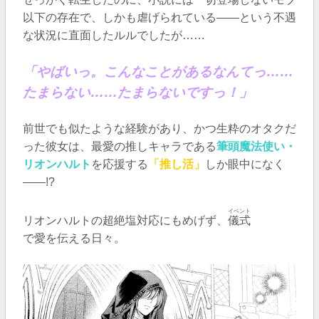
以下の存在で、しかも虐げられている――という不遇
な状況に直面したルルでしたが……
「やばいっ。こんなことがあるなんてっ……
たまらない……たまらないですっ！」
前世でも似たような経験があり、かつ生粋のオタクだ
った彼女は、最愛の推しキャラである
筆頭魔法使い・
リオンハルト
を応援する
「推し活」
しか眼中になく
――!?
イベント
リオンハルトの超絶塩対応にもめげず、
儀式
で愛を伝える日々。