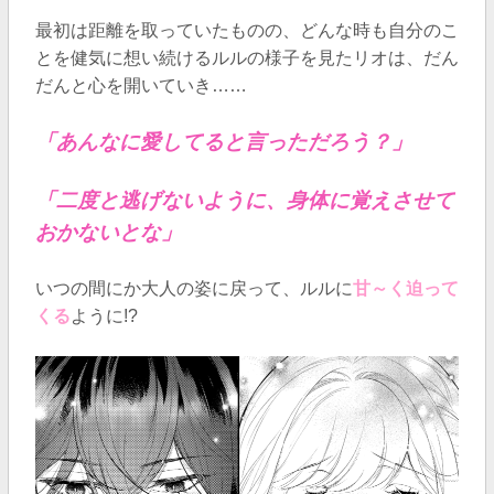
最初は距離を取っていたものの、どんな時も自分のこ
とを健気に想い続けるルルの様子を見たリオは、だん
だんと心を開いていき……
「あんなに愛してると言っただろう？」
「二度と逃げないように、身体に覚えさせて
おかないとな」
いつの間にか大人の姿に戻って、ルルに
甘～く迫って
くる
ように!?