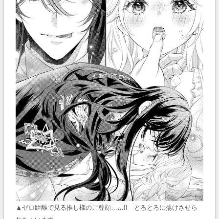
▲ゼロ距離で見る推し様のご尊顔……!! とろとろに蕩けさせら