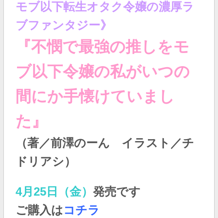
モブ以下転生オタク令嬢の濃厚ラ
ブファンタジー
》
『
不憫で最強の推しをモ
ブ以下令嬢の私がいつの
間にか手懐けていまし
た
』
（著／前澤のーん イラスト／チ
ドリアシ）
4月25日（金）
発売です
ご購入は
コチラ