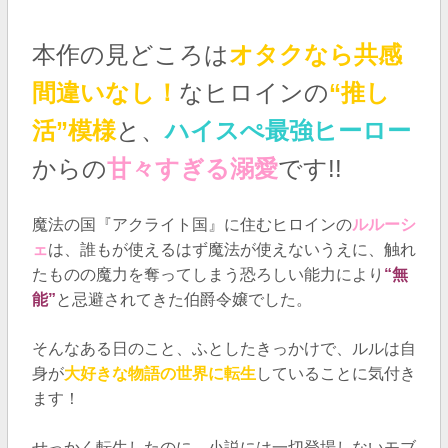
本作の見どころは
オタクなら共感
間違いなし！
なヒロインの
“推し
活”模様
と、
ハイスぺ最強
ヒーロー
からの
甘々すぎる
溺愛
です
!!
魔法の国『アクライト国』に住むヒロインの
ルルーシ
ェ
は、誰もが使えるはず魔法が使えないうえに、触れ
たものの魔力を奪ってしまう恐ろしい能力により
“無
能”
と忌避されてきた伯爵令嬢でした。
そんなある日のこと、ふとしたきっかけで、ルルは自
身が
大好きな物語の世界に転生
していることに気付き
ます！
せっかく転生したのに、小説には一切登場しないモブ