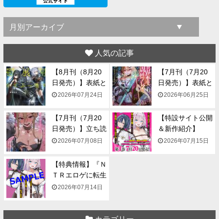
人気の記事
【8月刊（8月20
【7月刊（7月20
日発売）】表紙と
日発売）】表紙と
一...
一...
2026年07月24日
2026年06月25日
【7月刊（7月20
【特設サイト公開
日発売）】立ち読
＆新作紹介】
み...
『NTR...
2026年07月08日
2026年07月15日
【特典情報】『Ｎ
ＴＲエロゲに転生
して...
2026年07月14日