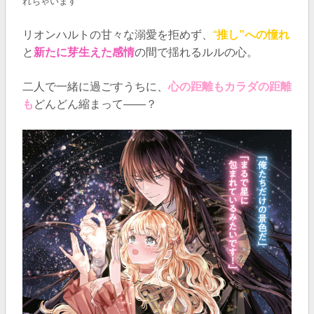
れちゃいます
リオンハルトの甘々な溺愛を拒めず、
“
推し”への憧れ
と
新たに芽生えた感情
の間で揺れるルルの心。
二人で一緒に過ごすうちに、
心の距離もカラダの距離
も
どんどん縮まって――？