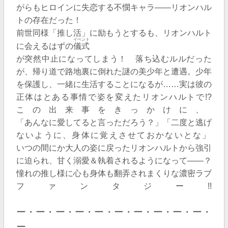
がらもヒロインに失恋する不憫キャラ――リオンハル
トの存在だった！
前世同様「推し活」に励もうとするも、リオンハルト
イベント
に会えるはずの
儀式
が突然中止になってしまう！ 落ち込むルルだった
が、帰り道で路地裏に倒れた謎の美少年と遭遇。少年
を保護し、一緒に生活することになるが……実は彼の
正体はとある事情で姿を変えたリオンハルトで!?
この出来事をきっかけに、
「あんなに愛してると言っただろう？」「二度と逃げ
ないように、身体に覚えさせておかないとな」
いつの間にか大人の姿に戻ったリオンハルトから強引
に迫られ、甘く溺愛＆執着されるようになって――？
憧れの推し様に心も身体も翻弄されまくりな濃密
ラブ
ファンタジー!!
ー・ー・ー・ー・ー・ー・ー・ー・ー・ー・
ー