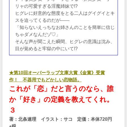
リャの可愛すぎる淫魔姉妹で!?
ヒグレに好意的な態度をとる二人はグイグイとキ
スを迫ってくるのだが――
「知らないえっちなお姉さんのことを簡単に信じ
ちゃダメなんだゾ♡」
そんな声が聞こえた瞬間、ヒグレの意識は沈み、
目が覚めると牢獄の中にいて!?
★第10回オーバーラップ文庫大賞《金賞》受賞
作！ 不器用でもどかしい恋物語。
これが「恋」だと言うのなら、誰
か「好き」の定義を教えてくれ。
３
著：北条連理 イラスト：サコ 定価：本体720円
+税