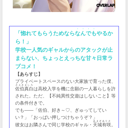
・・・・
「惚れてもらうためなら
なんでも
やるか
ら！」
学校一人気のギャルからのアタックが止
まらない、ちょっとえっちな甘々日常ラ
ブコメ！
【あらすじ】
プライベートスペースのない大家族で育った僕、
さえきましろ
佐伯真白
は高校入学を機に念願の一人暮らしを許
された。ただ、【不純異性交遊はしないこと】等
の条件付きで。
でも――「佐伯、好き～♡、ぎゅってしてい
い？」「おっぱい押しつけちゃうぞ？」
あまぎありさ
彼女はお隣さんで同じ学校のギャル・
天城有咲
。