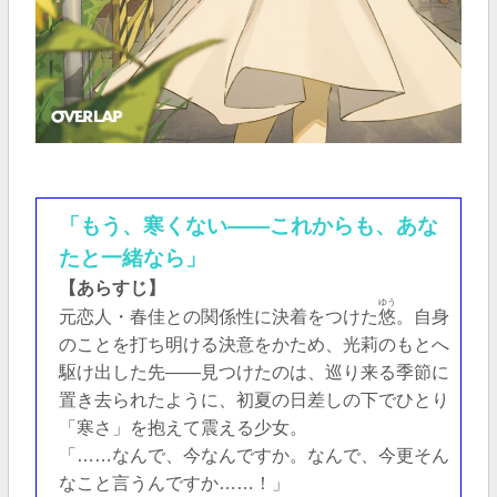
「もう、寒くない――これからも、あな
たと一緒なら」
【あらすじ】
ゆう
元恋人・春佳との関係性に決着をつけた
悠
。自身
のことを打ち明ける決意をかため、光莉のもとへ
駆け出した先――見つけたのは、巡り来る季節に
置き去られたように、初夏の日差しの下でひとり
「寒さ」を抱えて震える少女。
「……なんで、今なんですか。なんで、今更そん
なこと言うんですか……！」