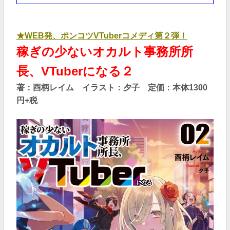
★WEB発、ポンコツVTuberコメディ第２弾！
稼ぎの少ないオカルト事務所所
長、VTuberになる２
著：酉柄レイム イラスト：夕子 定価：本体1300
円+税