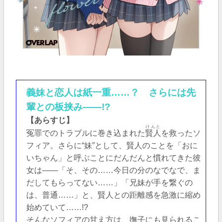
義妹と恋人は紙一重……？ さらには先
輩との板挟み――!?
【あらすじ】
けんと
冤罪でのトラブルに巻き込まれた
賢人
を救ったソ
フィア。さらに“妹”として、賢人のことを「おに
いちゃん」と呼ぶことにだんだんと慣れてきた彼
女は――「そ、その……今日の分のなでなで、ま
だしてもらってない……」「兄妹が手を繋ぐの
は、普通……」と、賢人との距離感を急激に縮め
始めていて……!?
そんなソフィアの甘え方は、撫子にも見られるこ