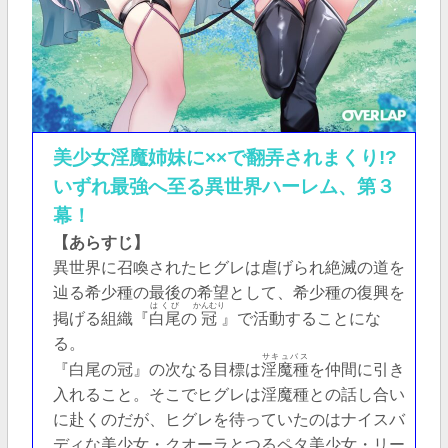
美少女淫魔姉妹に××で翻弄されまくり!?
いずれ最強へ至る異世界ハーレム、第３
幕！
【あらすじ】
異世界に召喚されたヒグレは虐げられ絶滅の道を
辿る希少種の最後の希望として、希少種の復興を
はくび
かんむり
掲げる組織『
白尾
の
冠
』で活動することにな
る。
サキュバス
『白尾の冠』の次なる目標は
淫魔種
を仲間に引き
入れること。そこでヒグレは淫魔種との話し合い
に赴くのだが、ヒグレを待っていたのはナイスバ
ディな美少女・クオーラとつるペタ美少女・リー