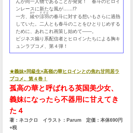
んが同一人物であることが発覚！ 春斗のヒロイ
ンレースに新たな風が……!?
あや
すずは
一方、
綾
や
涼羽
の春斗に対する想いもさらに過熱
していた。二人とも春斗のことをひとりじめする
ために、あれこれ画策し始めて――。
ビジネス煽り系配信者とヒロインたちによる胸キ
ュンラブコメ、第４弾！
★
義妹×同級生×高嶺の華ヒロインとの焦れ甘同居ラ
ブコメ、第４巻！
孤高の華と呼ばれる英国美少女、
義妹になったら不器用に甘えてき
た４
著：ネコクロ イラスト：Parum 定価：本体690円
+税