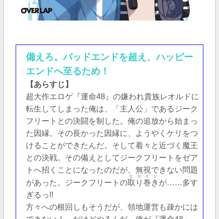
備えろ。バッドエンドを超え、ハッピー
エンドへ至るため！
【あらすじ】
超大作エロゲ『運命48』の嫌われ貴族レオルドに
転生してしまった俺は、「主人公」であるジーク
フリートとの決闘を制した。俺の追放から始まっ
た因縁。その長かった因縁に、ようやくケリをつ
けることができたんだ。そして着々と近づく魔王
との決戦。その備えとしてジークフリートをゼア
トへ招くことになったのだが、無視できない問題
ヒロイン
があった。ジークフリートの
取り巻き
が……多す
ぎるっ!!
方々への根回しもそうだが、領地運営も疎かには