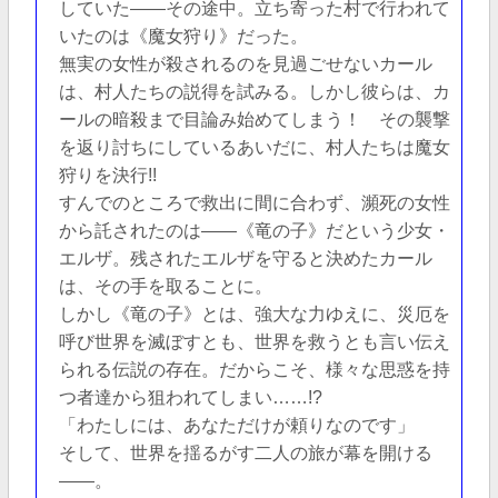
していた――その途中。立ち寄った村で行われて
いたのは《魔女狩り》だった。
無実の女性が殺されるのを見過ごせないカール
は、村人たちの説得を試みる。しかし彼らは、カ
ールの暗殺まで目論み始めてしまう！ その襲撃
を返り討ちにしているあいだに、村人たちは魔女
狩りを決行!!
すんでのところで救出に間に合わず、瀕死の女性
から託されたのは――《竜の子》だという少女・
エルザ。残されたエルザを守ると決めたカール
は、その手を取ることに。
しかし《竜の子》とは、強大な力ゆえに、災厄を
呼び世界を滅ぼすとも、世界を救うとも言い伝え
られる伝説の存在。だからこそ、様々な思惑を持
つ者達から狙われてしまい……!?
「わたしには、あなただけが頼りなのです」
そして、世界を揺るがす二人の旅が幕を開ける
――。