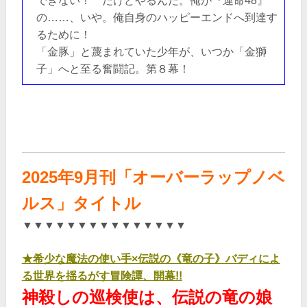
できない！ だけどやるんだ。俺が『運命48』
の……、いや。俺自身のハッピーエンドへ到達す
るために！
「金豚」と蔑まれていた少年が、いつか「金獅
子」へと至る奮闘記。第８幕！
2025年9
月刊「オーバーラップノベ
ルス」タイトル
▼▼▼▼▼▼▼▼▼▼▼▼▼▼▼
★希少な魔法の使い手×伝説の《竜の子》バディによ
る世界を揺るがす冒険譚、開幕!!
神殺しの巡検使は、伝説の竜の娘