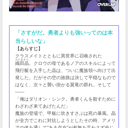
「さすがだ。勇者よりも強いってのは本
当らしいな」
【あらすじ】
クラスメイトとともに異世界に召喚された
おだあきら
織田晶
。クロウの母であるノアのスキルによって
飛行艇を入手した晶は、ついに魔族領へ向けて出
発した。だがその空の旅路は決して平穏なもので
はなく、次々と襲い掛かる翼竜の群れ。そして
――
「俺はダリオン・シンク。勇者くんを殺すために
わざわざ来てあげたんだ」
魔族の登場で、甲板に吹きすさぶは死の暴風。晶
が全力でこれに対抗しようとしたその時、アメリ
アの体を通して“ある存在”が有無を言わさず命じ