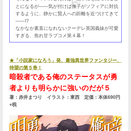
なでしこ
とになるが――気が付けば
撫子
がソフィアに対抗
するように、静かに賢人への距離を近づけてきて
――!?
なかなか素直になれないクーデレ英国義妹が可愛
すぎる、焦れ甘ラブコメ第４幕！
★「小説家になろう」発、最強異世界ファンタジー、
待望の第５巻！
暗殺者である俺のステータスが勇
者よりも明らかに強いのだが５
著：赤井まつり イラスト：東西 定価：本体690円
+税