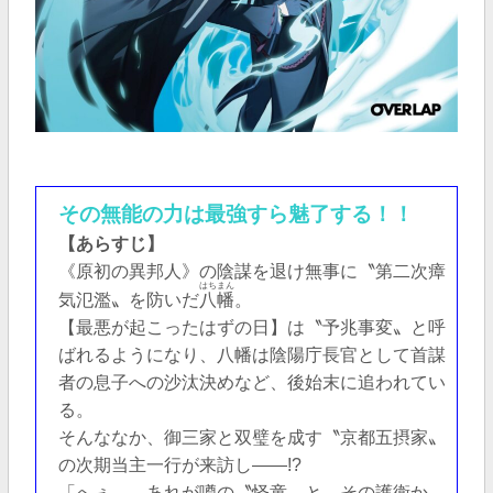
その無能の力は最強すら魅了する！！
【あらすじ】
《原初の異邦人》の陰謀を退け無事に〝第二次瘴
はちまん
気氾濫〟を防いだ
八幡
。
【最悪が起こったはずの日】は〝予兆事変〟と呼
ばれるようになり、八幡は陰陽庁長官として首謀
者の息子への沙汰決めなど、後始末に追われてい
る。
そんななか、御三家と双璧を成す〝京都五摂家〟
の次期当主一行が来訪し――!?
「へぇ……あれが噂の〝怪童〟と、その護衛か