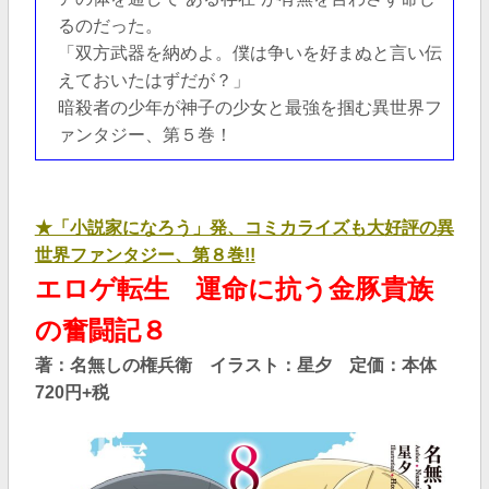
るのだった。
「双方武器を納めよ。僕は争いを好まぬと言い伝
えておいたはずだが？」
暗殺者の少年が神子の少女と最強を掴む異世界フ
ァンタジー、第５巻！
★「小説家になろう」発、コミカライズも大好評の異
世界ファンタジー、第８巻!!
エロゲ転生 運命に抗う金豚貴族
の奮闘記８
著：名無しの権兵衛 イラスト：星夕 定価：本体
720円+税