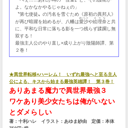
よ。なかなかやるじゃねぇの」
〝第七使徒〟の汚名を雪ぐため《原初の異邦人》
あいしゃ
えりな
が再び暗躍を始めるが、八幡は
愛沙
や
絵理奈
と共
に、平和な日常に落ちる影を一つ残らず蹂躙し無
双する！
最強主人公のやり直し×成り上がり陰陽師譚、第
２巻！
★
異世界転移×ハーレム！ いずれ最強へと至る主人
公による、キスから始まる最強英雄譚！ 第３巻！
ありあまる魔力で異世界最強３
ワケあり美少女たちは俺がいない
とダメらしい
著：十利ハレ イラスト：あゆま紗由 定価：本体