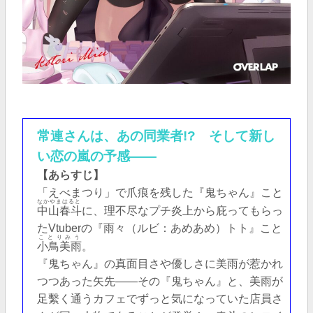
常連さんは、あの同業者!? そして新し
い恋の嵐の予感――
【あらすじ】
「えべまつり」で爪痕を残した『鬼ちゃん』こと
なかやまはると
中山春斗
に、理不尽なプチ炎上から庇ってもらっ
たVtuberの『雨々（ルビ：あめあめ）トト』こと
ことりみう
小鳥美雨
。
『鬼ちゃん』の真面目さや優しさに美雨が惹かれ
つつあった矢先――その『鬼ちゃん』と、美雨が
足繫く通うカフェでずっと気になっていた店員さ