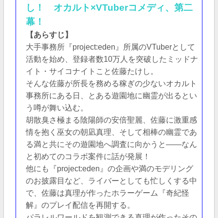
し！ オカルト×VTuberコメディ、第二
幕！
【あらすじ】
大手事務所『project:eden』所属のVTuberとして
活動を始め、登録者数10万人を突破したミッドナ
イト・サイコナイトこと佐藤たけし。
そんな佐藤が所長を務める稼ぎの少ないオカルト
事務所にある日、とある遊園地に幽霊が出るとい
う噂が舞い込む。
胡散臭さ極まる陰陽師の安倍聖麗、佐藤に激重感
情を抱く巫女の朝凪真理、そして相棒の幽霊であ
る満と共にその遊園地へ調査に向かうと――なん
と初めてのコラボ案件に話が発展！
他にも『project:eden』の企画や満のモデリング
のお披露目など、ライバーとしても忙しくする中
で、佐藤は真理が作ったホラーゲーム『奇紀怪
解』のプレイ配信を再開する。
パラレルワールドを観測できる真理が作ったその