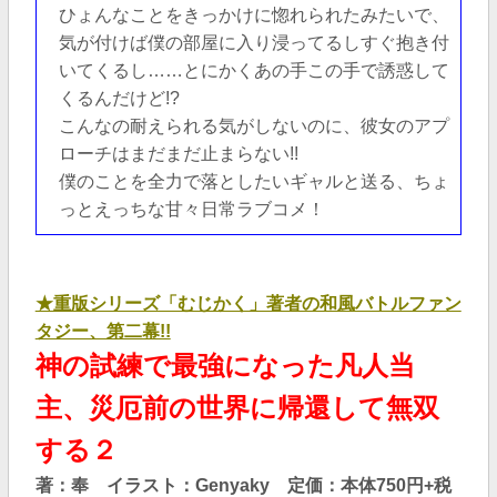
ひょんなことをきっかけに惚れられたみたいで、
気が付けば僕の部屋に入り浸ってるしすぐ抱き付
いてくるし……とにかくあの手この手で誘惑して
くるんだけど!?
こんなの耐えられる気がしないのに、彼女のアプ
ローチはまだまだ止まらない!!
僕のことを全力で落としたいギャルと送る、ちょ
っとえっちな甘々日常ラブコメ！
★重版シリーズ「むじかく」著者の和風バトルファン
タジー、第二幕!!
神の試練で最強になった凡人当
主、災厄前の世界に帰還して無双
する２
著：奉 イラスト：Genyaky 定価：本体750円+税