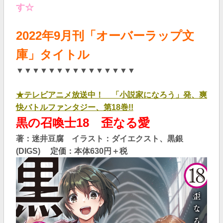
す☆
2022年9
月刊「オーバーラップ文
庫」タイトル
▼▼▼▼▼▼▼▼▼▼▼▼▼▼▼
★テレビアニメ放送中！ 「小説家になろう」発、爽
快バトルファンタジー、第18巻!!
黒の召喚士18 歪なる愛
著：迷井豆腐 イラスト：ダイエクスト、黒銀
(DIGS) 定価：本体630
円＋税