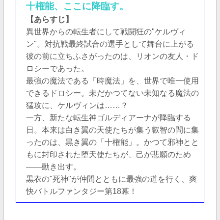
十権能、ここに降臨す。
【あらすじ】
異世界からの転生者にして戦闘狂の"ケルヴィ
ン"。対抗戦最終試合の選手として舞台に上がる
彼の前に立ちふさがったのは、リオンの友人・ド
ロシーであった。
最強の魔法である「時魔法」を、世界で唯一使用
できるドロシー。未だかつてない未知なる魔法の
猛攻に、ケルヴィンは……？
一方、新たな転生神ゴルディアーナが降臨する
日。本来は白き翼の天使たちが集う叡智の間に集
ったのは、黒き翼の「十権能」。かつて邪神とと
もに封印された堕天使たちが、己が悲願のため
――動き出す。
黒衣の"死神"が仲間とともに最強の道を行く、爽
快バトルファンタジー第18幕！