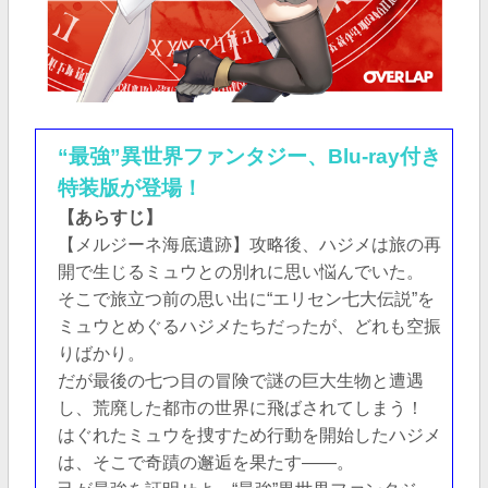
“最強”異世界ファンタジー、Blu-ray付き
特装版が登場！
【あらすじ】
【メルジーネ海底遺跡】攻略後、ハジメは旅の再
開で生じるミュウとの別れに思い悩んでいた。
そこで旅立つ前の思い出に“エリセン七大伝説”を
ミュウとめぐるハジメたちだったが、どれも空振
りばかり。
だが最後の七つ目の冒険で謎の巨大生物と遭遇
し、荒廃した都市の世界に飛ばされてしまう！
はぐれたミュウを捜すため行動を開始したハジメ
は、そこで奇蹟の邂逅を果たす――。