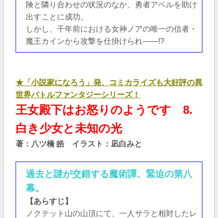
険と隣り合わせの状況のなか、勇者アベルを助け
出すことに成功。
しかし、千年前における女神ノアの唯一の信者・
魔王カインから攻撃を仕掛けられ――!?
★「小説家になろう」発、コミカライズも大好評の異
世界バトルファンタジーシリーズ！
王女殿下はお怒りのようです 8.
白き少女と未知の光
著：八ツ橋 皓 イラスト：凪白みと
過去と謎が交錯する魔術譚、緊迫の第八
幕。
【あらすじ】
ノクテット山の山頂にて、一人サラと相対したレ