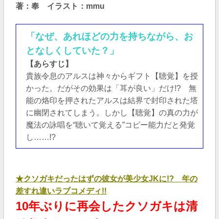
著：奉 イラスト：mmu
「なぜ、あれほどの力を持ちながら、お
となしくしていた？」
【あらすじ】
貴族令息のアルスは神々からギフト【聴覚】を授
かった。だがその効果は「耳が良い」だけ!? 無
能の烙印を押されたアルスは結界で封印された塔
に幽閉されてしまう。しかし【聴覚】の真の力が
魔法の詠唱を“聴いて覚える”コピー能力だと発覚
し……!?
★クソガキだったはずの彼女が美少女JKに!? 年の
差すれ違いラブコメディ!!
10年ぶりに再会したクソガキは清