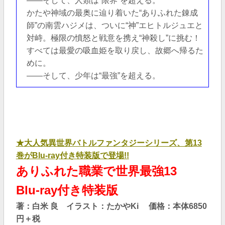
――そして、人類は“限界”を超える。
かたや神域の最奥に辿り着いた“ありふれた錬成
師”の南雲ハジメは、ついに“神”エヒトルジュエと
対峙。極限の憤怒と戦意を携え“神殺し”に挑む！
すべては最愛の吸血姫を取り戻し、故郷へ帰るた
めに。
――そして、少年は“最強”を超える。
★大人気異世界バトルファンタジーシリーズ、第13
巻がBlu-ray付き特装版で登場!!
ありふれた職業で世界最強13
Blu-ray付き特装版
著：白米 良 イラスト：たかやKi 価格：本体6850
円＋税