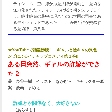
ティシエル。空に浮かぶ魔法陣が発動し、魔術を
無力化されたレティシエルは戦う術を失ってしま
う。絶体絶命の最中に現れたのは学園の司書であ
るデイヴィッドであった――。過去と謎が交錯す
る魔術譚、第八幕。
★YouTubeで話題沸騰！ ギャルと陰キャの異色コ
ンビによるイチャラブコメディ第２巻!!
ある日突然、ギャルの許嫁ができ
た２
著：泉谷一樹 イラスト：なかむら キャラクター原
案・漫画：まめぇ
許嫁とか関係なく、大好きなの
【あらすじ】