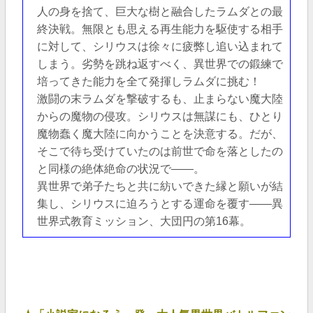
人の身を捨て、巨大な樹と融合したラムダとの最
終決戦。無限とも思える再生能力を駆使する相手
に対して、シリウスは徐々に疲弊し追い込まれて
しまう。劣勢を跳ね返すべく、異世界での鍛練で
培ってきた能力を全て発揮しラムダに挑む！
激闘の末ラムダを撃破するも、止まらない魔大陸
からの魔物の侵攻。シリウスは無謀にも、ひとり
魔物蠢く魔大陸に向かうことを決意する。だが、
そこで待ち受けていたのは前世で命を落としたの
と同様の絶体絶命の状況で――。
異世界で弟子たちと共に紡いできた縁と願いが結
集し、シリウスに迫ろうとする運命を覆す――異
世界式教育ミッション、大団円の第16幕。