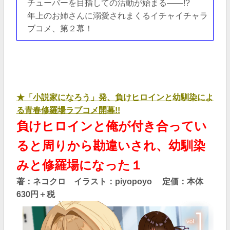
チューバーを目指しての活動が始まる――!?
年上のお姉さんに溺愛されまくるイチャイチャラ
ブコメ、第２幕！
★「小説家になろう」発、負けヒロインと幼馴染によ
る青春修羅場ラブコメ開幕!!
負けヒロインと俺が付き合ってい
ると周りから勘違いされ、幼馴染
みと修羅場になった１
著：ネコクロ イラスト：piyopoyo 定価：本体
630
円＋税