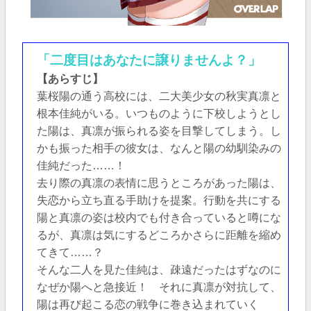
「二度目はあなたに譲りませんよ？」
【あらすじ】
葉桜陽の通う高校には、二大美少女の秋実真凛と
根本佳純がいる。いつものように下校しようとし
た陽は、真凛が振られる姿を目撃してしまう。し
かも振った相手の彼女は、なんと陽の幼馴染みの
佳純だった……！
去り際の真凛の表情に思うところがあった陽は、
失恋から立ち直る手助けを提案。行動を共にする
陽と真凛の姿は校内でも付き合っていると噂にな
るが、真凛は気にするどころかさらに距離を縮め
てきて……？
そんな二人を見た佳純は、疎遠だったはずなのに
なぜか陽へと急接近！ それに真凛が対抗して、
陽は再び起こる恋の戦争に巻き込まれていく