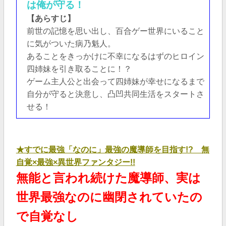
は俺が守る！
【あらすじ】
前世の記憶を思い出し、百合ゲー世界にいること
に気がついた病乃魁人。
あることをきっかけに不幸になるはずのヒロイン
四姉妹を引き取ることに！？
ゲーム主人公と出会って四姉妹が幸せになるまで
自分が守ると決意し、凸凹共同生活をスタートさ
せる！
★すでに最強「なのに」最強の魔導師を目指す!? 無
自覚×最強×異世界ファンタジー!!
無能と言われ続けた魔導師、実は
世界最強なのに幽閉されていたの
で自覚なし