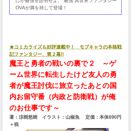
己が最強を証明せよ。“最強”異世界ファンタジー
OVAが満を持して登場！
★コミカライズも好評連載中！ モブキャラの本格戦
記ファンタジー、第２幕!!
魔王と勇者の戦いの裏で２ ～ゲ
ーム世界に転生したけど友人の勇
者が魔王討伐に旅立ったあとの国
内お留守番（内政と防衛戦）が俺
のお仕事です～
著：涼樹悠樹 イラスト：山椒魚
定価：本体690
円
＋税