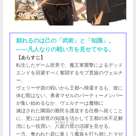
頼れるのは己の「武術」と「知識」。
――凡人なりの戦い方を見せてやる。
【あらすじ】
転生したゲーム世界で、魔王軍襲撃によるデッド
エンドを回避すべく奮闘するモブ貴族のヴェルナ
ー。
ヴェリーザ砦の戦いから王都へ帰還するも、彼に
休む暇はない。勇者マゼルのパーティーメンバー
が集い始めるなか、ヴェルナーは魔物に
滅ぼされた隣国の難民を護送する任務へ就くこと
に。更には前世の知識を活かして王都の水不足解
はちめんろっぴ
消にも一役買い、
八面六臂
の活躍を見せる。
ボス
一方、奪われた砦に巣くう
魔族
を打ち倒したマゼ