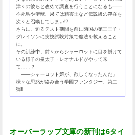
津々の彼らと改めて調査を行うことになるも――
不死鳥や聖獣、果ては精霊王など伝説級の存在を
次々と召喚してしまい!?
さらに、迫るテスト期間を前に隣国の第三王子・
グレイソンに実技試験対策で魔法を教えること
に。
その訓練中、前々からシャーロットに目を掛けて
いる様子の皇太子・レオナルドがやって来
て……？
「――シャーロット嬢が、欲しくなったんだ」
様々な思惑が絡み合う学園ファンタジー、第二
弾!!
オーバーラップ文庫の新刊は6
タイ