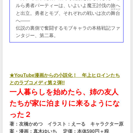
ルら勇者パーティーは、いよいよ魔王討伐の旅へ
ステージ
と出立。勇者とモブ、それぞれの戦いは次の
舞台
へ――
伝説の裏側で奮闘するモブキャラの本格戦記ファ
ンタジー、第二幕。
★YouTube漫画からの小説化！ 年上ヒロインたち
とのラブコメディ第２弾!!
一人暮らしを始めたら、姉の友人
たちが家に泊まりに来るようにな
った２
著：友橋かめつ イラスト：えーる キャラクター原
案・漫画：真木ゆいち 定価：本体590
円＋税