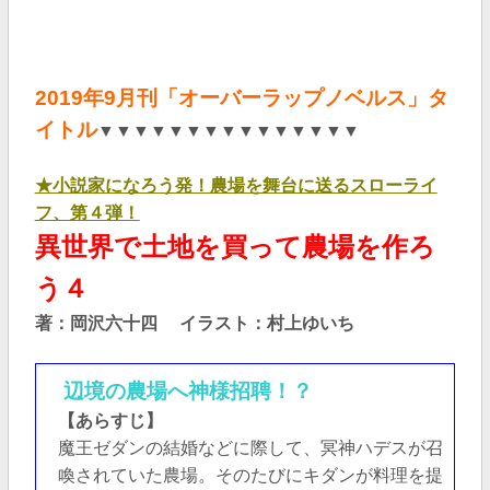
2019年9
月刊「オーバーラップノベルス」タ
イトル
▼▼▼▼▼▼▼▼▼▼▼▼▼▼▼
★小説家になろう発！農場を舞台に送るスローライ
フ、第４弾！
異世界で土地を買って農場を作ろ
う４
著：岡沢六十四 イラスト：村上ゆいち
辺境の農場へ神様招聘！？
【あらすじ】
魔王ゼダンの結婚などに際して、冥神ハデスが召
喚されていた農場。そのたびにキダンが料理を提