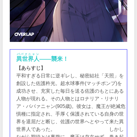
ババァニャン
異世界人
――襲来！
【あらすじ】
平和すぎる日常に逆ギレし、秘密結社「天照」を
創設した佐護杵光。超水球事件(マッチポンプ)を
成功させ、充実した毎日を送る佐護のもとにある
人物が現れる。その人物とはロナリア・リナリ
ア・ババァニャン(905歳)。彼女は、魔王が絶滅危
惧種に指定され、手厚く保護されている自身の世
界を退屈だと断じ、佐護の世界へとやって来た異
世界人であった。 しかし
ながら期待とは裏腹に、魔王は存在せず。巻き起