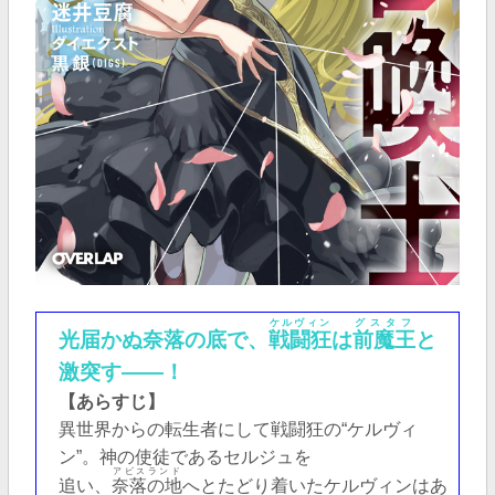
ケルヴィン
グスタフ
光届かぬ奈落の底で、
戦闘狂
は
前魔王
と
激突す――！
【あらすじ】
異世界からの転生者にして戦闘狂の“ケルヴィ
ン”。神の使徒であるセルジュを
アビスランド
追い、
奈落の地
へとたどり着いたケルヴィンはあ