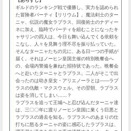
【あらすじ】
ギルドのランキング戦で優勝し、実力を認められ
た冒険者パーティ【リリウム】。魔法剣士のター
ニャ、伝説の魔女ラプラス、回復術士のナディー
ネに加え、臨時でパーティを組むことになったキ
ャサリンの四人は、今日も舞い込んでくる依頼を
こなし、人々を見舞う理不尽を振り払っていた。
そんなターニャたちの元に、ある日一つの手紙が
届く。それはノーヒン皇国主催の特別晩餐会へ
の、会場内警備を兼ねた招待状であった。晩餐会
へと赴いたターニャとラプラス。二人がそこで出
会ったのは幼き皇女・アリエノーラとは――ラプ
ラスの仇敵・マクスウェル。その翌朝、ラプラス
は姿を消してしまい……？
ラプラスを追って王城へと忍び込んだターニャ達
は、三〇〇年に渡りノーヒン皇国に巣くう巨悪と
ラプラスの過去を知る。ラプラスへのあまりの仕
打ちに怒るターニャの姿に感応したラプラスは、