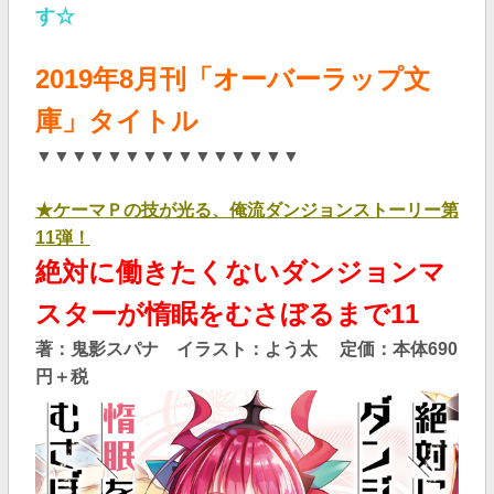
す☆
2019年8
月刊「オーバーラップ文
庫」タイトル
▼▼▼▼▼▼▼▼▼▼▼▼▼▼▼
★ケーマＰの技が光る、俺流ダンジョンストーリー第
11弾！
絶対に働きたくないダンジョンマ
スターが惰眠をむさぼるまで11
著：鬼影スパナ イラスト：よう太 定価：本体690
円＋税