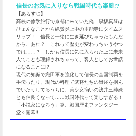
信長のお気に入りなら戦国時代も楽勝!?
【あらすじ】
高校の修学旅行で京都に来ていた俺、黒坂真琴は
ひょんなことから絶賛炎上中の本能寺にタイムス
リップ！ 信長と一緒に生き延びちゃったもんだ
から、あれ？ これって歴史が変わっちゃうやつ
では……？ しかも信長に気に入られた上に未来
人てことも理解されちゃって、客人としてお世話
になることに!?
現代の知識で織田軍を強化して信長の全国制覇を
手伝ったり、現代の料理で武将たちの胃袋を掴ん
でいたりしてるうちに、美少女揃いの浅井三姉妹
とも仲良くなって……戦国時代って楽しすぎる！
「小説家になろう」発、戦国歴史ファンタジー
堂々開幕!!