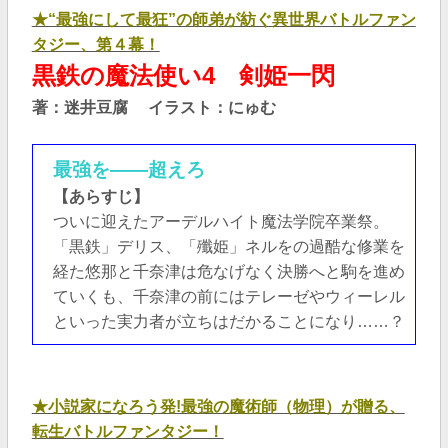
★“最強にして最狂”の師弟が紡ぐ異世界バトルファン
タジー、第４幕！
黒鉄の魔法使い4 剣姫一閃
著：迷井豆腐
イラスト：にゅむ
最強を――超えろ
【あらすじ】
ついに迎えたアーデルハイト魔法学院卒業祭。
「黒鉄」デリス、「殲姫」ネルをの過酷な修業を
経た悠那と千奈津は危なげなく決勝へと駒を進め
ていくも、千奈津の前にはテレーゼやウィーレル
といった実力者が立ちはだかることになり……？
★小説家になろう発!最強の魔術師（物理）が贈る、
転生バトルファンタジー！