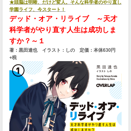
★頭脳は明晰、だけど変人。そんな科学者のやり直し
学園ライフ、今スタート！
デッド・オア・リライブ ～天才
科学者がやり直す人生は成功しま
すか？～１
著：黒田達也 イラスト：しの 定価：本体630
円
+税