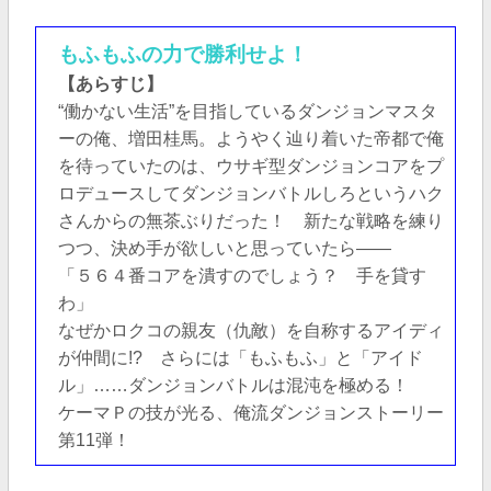
もふもふの力で勝利せよ！
【あらすじ】
“働かない生活”を目指しているダンジョンマスタ
ーの俺、増田桂馬。ようやく辿り着いた帝都で俺
を待っていたのは、ウサギ型ダンジョンコアをプ
ロデュースしてダンジョンバトルしろというハク
さんからの無茶ぶりだった！ 新たな戦略を練り
つつ、決め手が欲しいと思っていたら――
「５６４番コアを潰すのでしょう？ 手を貸す
わ」
なぜかロクコの親友（仇敵）を自称するアイディ
が仲間に!? さらには「もふもふ」と「アイド
ル」……ダンジョンバトルは混沌を極める！
ケーマＰの技が光る、俺流ダンジョンストーリー
第11弾！