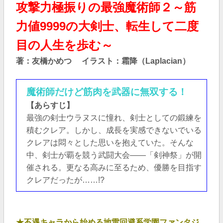
攻撃力極振りの最強魔術師２～筋
力値9999の大剣士、転生して二度
目の人生を歩む～
著：友橋かめつ
イラスト：霜降（Laplacian）
魔術師だけど筋肉を武器に無双する！
【あらすじ】
最強の剣士ウラヌスに憧れ、剣士としての鍛練を
積むクレア。しかし、成長を実感できないでいる
クレアは悶々とした思いを抱えていた。そんな
中、剣士が覇を競う武闘大会――「剣神祭」が開
催される。更なる高みに至るため、優勝を目指す
クレアだったが……!?
★不遇キャラから始める地雷回避系学園ファンタジ