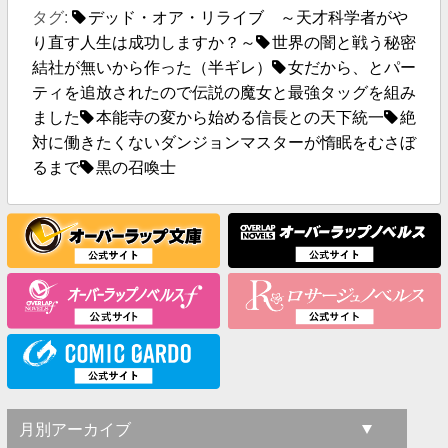
タグ:
デッド・オア・リライブ ～天才科学者がや
り直す人生は成功しますか？～
世界の闇と戦う秘密
結社が無いから作った（半ギレ）
女だから、とパー
ティを追放されたので伝説の魔女と最強タッグを組み
ました
本能寺の変から始める信長との天下統一
絶
対に働きたくないダンジョンマスターが惰眠をむさぼ
るまで
黒の召喚士