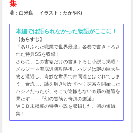
集
著：白米良
イラスト：たかやKi
本編では語られなかった物語がここに！
【あらすじ】
『ありふれた職業で世界最強』各巻で書き下ろさ
れた特典SSを収録！
さらに、この書籍だけの書き下ろし小説も掲載！
メルジーネ海底遺跡攻略後、ハジメは謎の巨大生
物と遭遇し、奇妙な世界で仲間達とはぐれてしま
う。合流し、謎を解き明かすべく探索を開始した
ハジメだったが、そこで途轍もない奇蹟の邂逅を
果たす――『幻の冒険と奇蹟の邂逅』
ＷＥＢ未掲載の特典小説を収録した、初の短編
集！