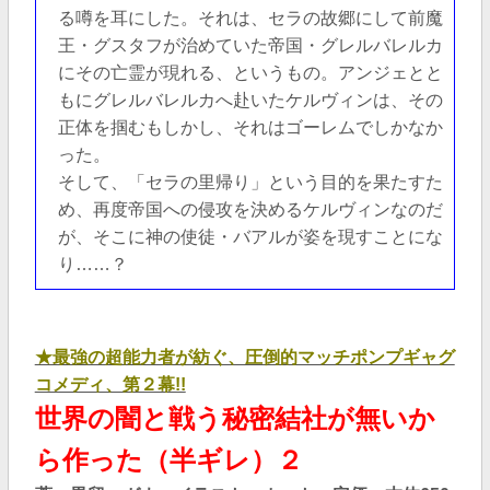
る噂を耳にした。それは、セラの故郷にして前魔
王・グスタフが治めていた帝国・グレルバレルカ
にその亡霊が現れる、というもの。アンジェとと
もにグレルバレルカへ赴いたケルヴィンは、その
正体を掴むもしかし、それはゴーレムでしかなか
った。
そして、「セラの里帰り」という目的を果たすた
め、再度帝国への侵攻を決めるケルヴィンなのだ
が、そこに神の使徒・バアルが姿を現すことにな
り……？
★最強の超能力者が紡ぐ、圧倒的マッチポンプギャグ
コメディ、第２幕!!
世界の闇と戦う秘密結社が無いか
ら作った（半ギレ）２