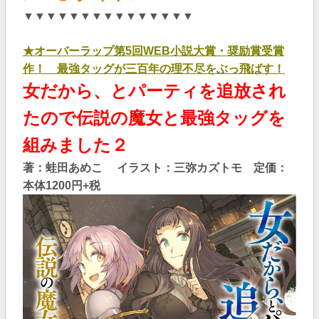
▼▼▼▼▼▼▼▼▼▼▼▼▼▼▼
★オーバーラップ第5回WEB小説大賞・奨励賞受賞
作！ 最強タッグが三百年の理不尽をぶっ飛ばす！
女だから、とパーティを追放され
たので伝説の魔女と最強タッグを
組みました２
著：蛙田あめこ
イラスト：三弥カズトモ 定価：
本体1200円+税