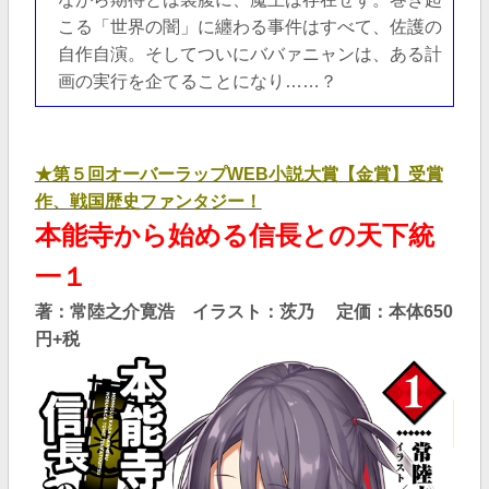
こる「世界の闇」に纏わる事件はすべて、佐護の
自作自演。そしてついにババァニャンは、ある計
画の実行を企てることになり……？
★第５回オーバーラップWEB小説大賞【金賞】受賞
作、戦国歴史ファンタジー！
本能寺から始める信長との天下統
一１
著：常陸之介寛浩
イラスト：茨乃 定価：本体650
円+税