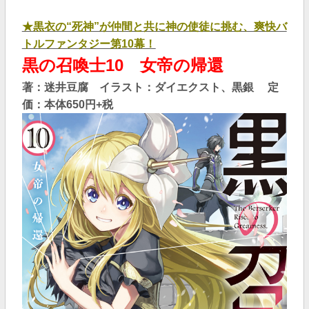
★黒衣の“死神”が仲間と共に神の使徒に挑む、爽快バ
トルファンタジー第10幕！
黒の召喚士10 女帝の帰還
著：迷井豆腐 イラスト：ダイエクスト、黒銀 定
価：本体650
円+税