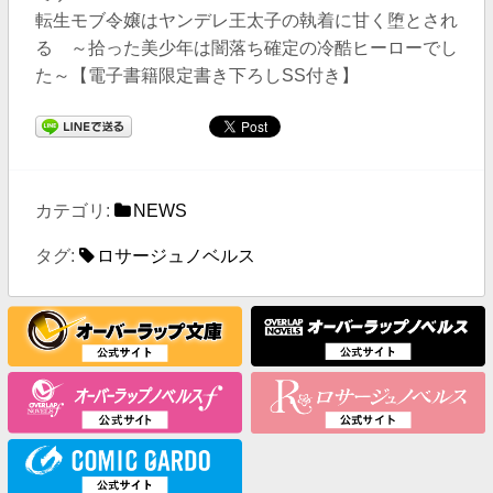
転生モブ令嬢はヤンデレ王太子の執着に甘く堕とされ
る ～拾った美少年は闇落ち確定の冷酷ヒーローでし
た～【電子書籍限定書き下ろしSS付き】
カテゴリ:
NEWS
タグ:
ロサージュノベルス