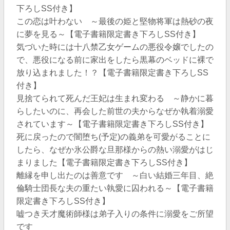
下ろしSS付き】
この恋は叶わない ～最後の姫と堅物将軍は熱砂の夜
に夢を見る～【電子書籍限定書き下ろしSS付き】
気づいた時には十八禁乙女ゲームの悪役令嬢でしたの
で、悪役になる前に家出をしたら黒幕のベッドに裸で
放り込まれました！？【電子書籍限定書き下ろしSS
付き】
見捨てられて死んだ王妃は生まれ変わる ～静かに暮
らしたいのに、再会した前世の夫からなぜか執着溺愛
されています～【電子書籍限定書き下ろしSS付き】
死に戻ったので闇堕ち(予定)の義弟を可愛がることに
したら、なぜか氷公爵な旦那様からの熱い溺愛がはじ
まりました【電子書籍限定書き下ろしSS付き】
離縁を申し出たのは善意です ～白い結婚三年目、絶
倫騎士団長な夫の重たい執愛に囚われる～【電子書籍
限定書き下ろしSS付き】
嘘つき天才魔術師様は弟子入りの条件に溺愛をご所望
です