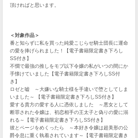
頂ければと思います。
＜対象作品＞
番と知らずに私を買った純愛こじらせ騎士団長に運命
の愛を捧げられました！【電子書籍限定書き下ろし
SS付き】
不憫で最強の推しをモブ以下令嬢の私がいつの間にか
手懐けていました【電子書籍限定書き下ろしSS付
き】
ロゼと嘘 ～大嫌いな騎士様を手違いで堕としてしま
いました～ 【電子書籍限定書き下ろしSS付き】
愛する貴方の愛する人に憑依しました ～悪女として
断罪された令嬢は、初恋相手の王太子と偽りの愛に溺
れる～【電子書籍限定書き下ろしSS付き】
彼とページをめくったら ～本好き令嬢は超美形の公
爵令息に重く執着されています～【電子書籍限定書き