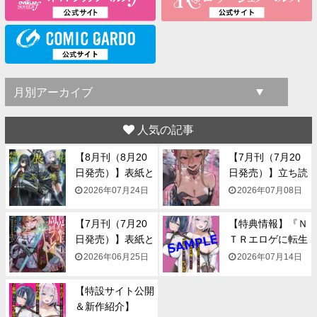
人気の記事
【8月刊（8月20
【7月刊（7月20
日発売）】表紙と
日発売）】立ち読
一...
み...
2026年07月24日
2026年07月08日
【7月刊（7月20
【特典情報】『Ｎ
日発売）】表紙と
ＴＲエロゲに転生
一...
して...
2026年06月25日
2026年07月14日
【特設サイト公開
＆新作紹介】