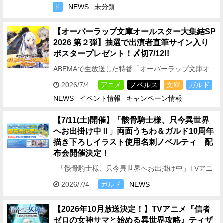
ド
NEWS
未分類
【オーバーラップ文庫オールスター大集結SP
2026 第２弾】抽選で出演者直筆サイン入り
ポスタープレゼント！〆切7/12!!
ABEMAで生放送した特番「オーバーラップ文庫オ
ールスター大集結SP 2026 第２弾」内にて、視聴者
2026/7/4
アニメ
ノベルス
文庫
ガルド
プレゼントをかけたバラエティコーナーを開催！そ
NEWS
イベント情報
キャンペーン情報
の…
【7/11(土)開催
】「骸骨騎士様、只今異世界
へお出掛け中Ⅱ」両面うちわ＆ガルド10周年
描き下ろしイラスト使用名刺ノベルティ 配
布会開催決定！
「骸骨騎士様、只今異世界へお出掛け中」TVアニ
メ第2期の放送開始を記念して、 ポンタのうちわ配
2026/7/4
ガルド
NEWS
布会を開催します！ ポンタと一緒に…
【2026年10月放送決定！】TVアニメ『信者
ゼロの女神サマと始める異世界攻略』ティザ