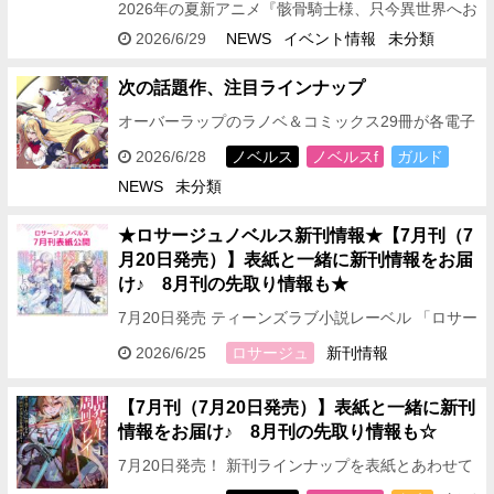
2026年の夏新アニメ『骸骨騎士様、只今異世界へお
出掛け中Ⅱ』より、チヨメとサスケの関係性が気に
2026/6/29
NEWS
イベント情報
未分類
なる最新キービジュアル＆PVが公開されました
…
次の話題作、注目ラインナップ
オーバーラップのラノベ＆コミックス29冊が各電子
ストアにて期間限定で無料
＜フェア対象期間＞
2026/6/28
ノベルス
ノベルスf
ガルド
2026年6月28日(日)～2026年7月5日(…
NEWS
未分類
★ロサージュノベルス新刊情報★【7月刊（7
月20日発売）】表紙と一緒に新刊情報をお届
け♪ 8月刊の先取り情報も★
7月20日発売
ティーンズラブ小説レーベル 「ロサー
ジュノベルス」 新刊ラインナップを表紙とあわせて
2026/6/25
ロサージュ
新刊情報
ご紹介します☆ 既刊ラインナ…
【7月刊（7月20日発売）】表紙と一緒に新刊
情報をお届け♪ 8月刊の先取り情報も☆
7月20日発売！ 新刊ラインナップを表紙とあわせて
ご紹介します☆ 2026年7月刊「オーバーラップ文