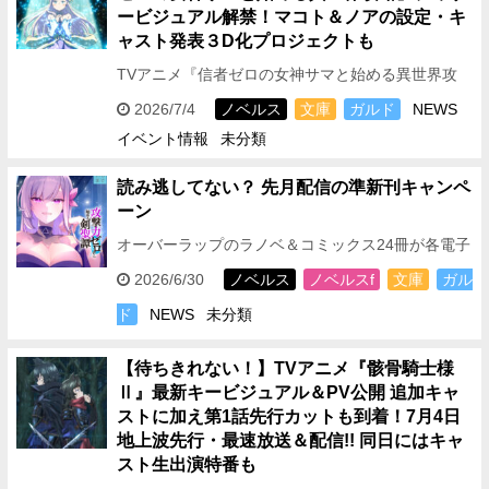
ービジュアル解禁！マコト＆ノアの設定・キ
ャスト発表
３D化プロジェクトも
TVアニメ『信者ゼロの女神サマと始める異世界攻
略』が、2026年10月より放送決定！また、とても
2026/7/4
ノベルス
文庫
ガルド
NEWS
キュートかつ愛らしい眼差しで信者勧誘をしてい
イベント情報
未分類
る…
読み逃してない？ 先月配信の準新刊キャンペ
ーン
オーバーラップのラノベ＆コミックス24冊が各電子
ストアにて期間限定で無料
＜対象電子ストア＞ ＜
2026/6/30
ノベルス
ノベルスf
文庫
ガル
フェア対象期間＞ 2026年6月30日(…
ド
NEWS
未分類
【待ちきれない！
】TVアニメ『骸骨騎士様
Ⅱ』最新キービジュアル＆PV公開
追加キャ
ストに加え第1話先行カットも到着！7月4日
地上波先行・最速放送＆配信!! 同日にはキャ
スト生出演特番も