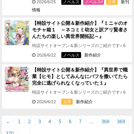
2026/6/25
ノベルス
ノベルスf
文庫
新刊
庫」タイトル ▼▼▼▼▼▼▼▼▼▼▼▼▼▼…
情報
【特設サイト公開＆新作紹介】『ミニャのオ
モチャ箱１ ～ネコミミ幼女と訳アリ賢者さ
んたちの楽しい異世界開拓記～』
特設サイトオープン＆新シリーズのご紹介です♪ 6
月20日（土）発売!! 最強ネコミミ幼女の楽しい大開
2026/6/22
ノベルス
新作紹介
拓！！ 『ミニャのオモチャ箱１ ～ネコミミ幼女…
【特設サイト公開＆新作紹介】『異世界で職
業【ヒモ】としてみんなにバフを撒いてたら
完全に逃げられなくなっていた１』
特設サイトオープン＆新シリーズのご紹介です♪ 6
月20日（土）発売!! “ヒモな行為が最強のバフにな
2026/6/22
文庫
新作紹介
る!?” 史上最強の【ヒモ】とクセつよ美少女…
←
1
2
3
4
5
6
7
…
368
369
370
→