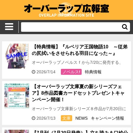
【特典情報】『ルベリア王国物語10 ～従弟
の尻拭いをさせられる羽目になった～』
オーバーラップノベルスｆから7/20に発売する、
『ルベリア王国物語10 ～従弟の尻拭いをさせられ
2026/7/14
ノベルスf
特典情報
る羽目になった～』の特典情報をお伝えしますっ！
&…
【オーバーラップ文庫夏の新シリーズフェ
ア】8作品図書カードセットプレゼントキャ
ンペーン開催！
オーバーラップ文庫新シリーズ８作品が7月20日に
発売になることを記念して、 ８作品の図書カードを
2026/7/13
文庫
NEWS
キャンペーン情報
セットにしたプレゼントキャンペーンを開催！ …
【7月刊（7月20日発売）】立ち読み＆口絵公