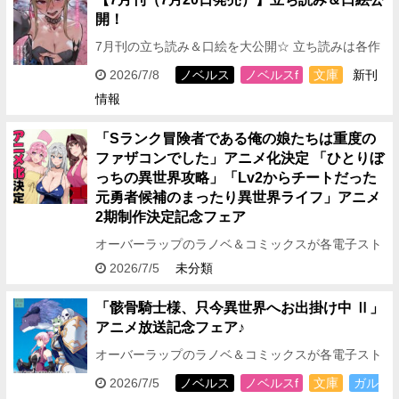
開！
7月刊の立ち読み＆口絵を大公開☆ 立ち読みは各作
品ページにて読むことができます！ どこよりも早く
2026/7/8
ノベルス
ノベルスf
文庫
新刊
7月刊のストーリーをチェックできますので、 気に
情報
なる作品は…
「Sランク冒険者である俺の娘たちは重度の
ファザコンでした」アニメ化決定 「ひとりぼ
っちの異世界攻略」「Lv2からチートだった
元勇者候補のまったり異世界ライフ」アニメ
2期制作決定記念フェア
オーバーラップのラノベ＆コミックスが各電子スト
アにて期間限定で無料
＜フェア対象期間＞ 2026年
2026/7/5
未分類
7月5日(日)～2026年7月12日(日) …
「骸骨騎士様、只今異世界へお出掛け中 Ⅱ」
アニメ放送記念フェア♪
オーバーラップのラノベ＆コミックスが各電子スト
アにて期間限定で無料＆割引
＜フェア対象期間＞
2026/7/5
ノベルス
ノベルスf
文庫
ガル
2026年7月5日(日)～2026年7月31日(…