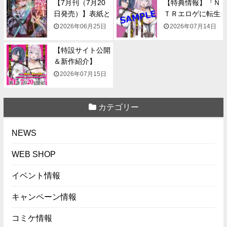
【7月刊（7月20
【特典情報】『Ｎ
日発売）】表紙と
ＴＲエロゲに転生
一...
して...
2026年06月25日
2026年07月14日
【特設サイト公開
＆新作紹介】
『NTR...
2026年07月15日
カテゴリー
NEWS
WEB SHOP
イベント情報
キャンペーン情報
コミケ情報