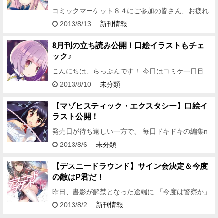
コミックマーケット８４にご参加の皆さん、お疲れ
さまでした！ コミケ雲の向こうにラピュタはありま
2013/8/13
新刊情報
せんでした、編集Ｉです。 さてさて、夏のお祭りは
コミケだけじゃあ…
8月刊の立ち読み公開！口絵イラストもチェ
ック♪
こんにちは、らっぷんです！ 今日はコミケ一日目
♪ 遊びにいったら日差しでやられてヘトヘト･･･。
2013/8/10
未分類
でも、お知らせしたいことがあるので、らっぷん頑
張りますっ！ …
【マゾヒスティック・エクスタシー】口絵イ
ラスト公開！
発売日が待ち遠しい一方で、 毎日ドキドキの編集n
です。 本日は、『マゾヒスティック・エクスタシ
2013/8/6
未分類
ー』の 口絵イラストを、どこよりも早く公開させて
いただきます！…
【デスニードラウンド】サイン会決定＆今度
の敵はP君だ！
昨日、書影が解禁となった途端に 「今度は警察か」
「ピー…ポ？」「完全に一致」 と、読者様が全員サ
2013/8/2
新刊情報
クラなんじゃないかと勘違いするほど すばらしく予