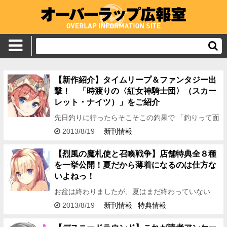
【新作紹介】タイムリープ＆ファンタジー出
撃！ 「時渡りの〈紅女神騎士団〉（スカー
レット・ナイツ）」をご紹介
先日釣りに行ったらそこそこの釣果で 「釣りって面
白いかも……」 と、やや興味が出てきた編集Kで
2013/8/19
新刊情報
す。 今回はひと味違ったファンタジー作品、 『時
渡りの〈紅女神騎…
【烈風の魔札使と召喚戦争】店舗特典全８種
を一挙公開！夏だから薄着になるのは仕方な
いよねっ！
お盆は終わりましたが、夏はまだ終わっていない
ッ！ 思い出作りはこれからが本番の編集Ｉです。
2013/8/19
新刊情報
特典情報
さて今日は 「烈風の魔札使（マージ）と召喚戦争」
店舗特典★全…