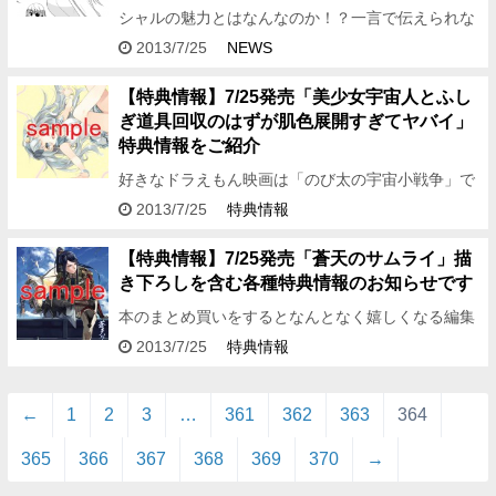
シャルの魅力とはなんなのか！？一言で伝えられな
い宣伝担当・ミスティです。 そんな彼女のキュート
2013/7/25
NEWS
な部分が満載のWEBコミック IS＜インフィニッ
ト・ストラトス＞シ…
【特典情報】7/25発売「美少女宇宙人とふし
ぎ道具回収のはずが肌色展開すぎてヤバイ」
特典情報をご紹介
好きなドラえもん映画は「のび太の宇宙小戦争」で
す。編集Kです。 リメイクこないかな…… さてさ
2013/7/25
特典情報
て、ある日可愛い女の子と同居するけど彼女は宇宙
人だった！ ………
【特典情報】7/25発売「蒼天のサムライ」描
き下ろしを含む各種特典情報のお知らせです
本のまとめ買いをするとなんとなく嬉しくなる編集
Kです。 まとめてでも個別でも、冊数は変わらない
2013/7/25
特典情報
のに……！ さて、今回はファンタジー戦記 『蒼天
のサムライ 第一…
←
1
2
3
…
361
362
363
364
365
366
367
368
369
370
→