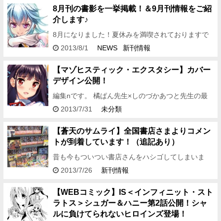
定調和なリアクシ…
8月刊の書影を一挙掲載！＆9月刊情報をご紹
介します♪
8月になりました！夏休みを満喫されておりますで
しょうか～、らっぷんです♪ 来週はイベント盛り沢
2013/8/1
NEWS
新刊情報
山なので、らっぷんるんるんなのです。 参加される
皆様、水分補給をお…
【マゾヒスティック・エクスタシー】カバー
デザイン公開！
編集nです。 橘ぱん先生×しのづかあつと先生の最
新作 『マゾヒスティック・エクスタシー』 カバー
2013/7/31
未分類
イラストは既に公開させていただいておりますが、
今日はつい…
【蒼天のサムライ】全国書店さまよりコメン
トが到着しています！（追記あり）
昔も今もついつい書店さんをハシゴしてしまいま
す。編集Kです。 本日は好評発売中の田代裕彦先生
2013/7/26
新刊情報
新作、 『蒼天のサムライ 第一部 端琉島脱出戦』
について、全国の…
【WEBコミック】IS＜インフィニット・スト
ラトス＞シュガー＆ハニー第2話公開！シャ
ルに負けてられないヒロインズ登場！