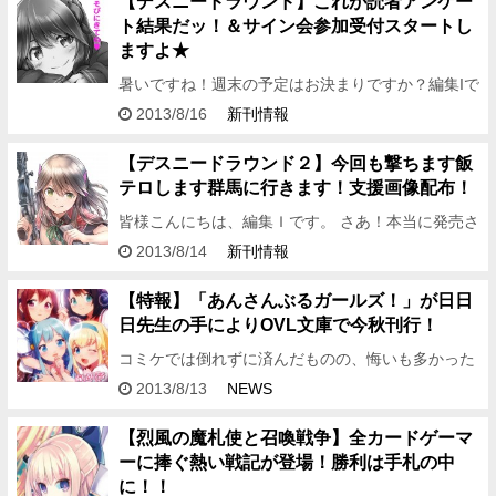
【デスニードラウンド】これが読者アンケー
ト結果だッ！＆サイン会参加受付スタートし
ますよ★
暑いですね！週末の予定はお決まりですか？編集Iで
す。 お忘れでしたらこれは大変と思い、お節介かと
2013/8/16
新刊情報
も思いましたが もう一度告知させて頂きますよ！
８月３１日（土…
【デスニードラウンド２】今回も撃ちます飯
テロします群馬に行きます！支援画像配布！
皆様こんにちは、編集Ｉです。 さあ！本当に発売さ
れますよ 『デスニードラウンド ラウンド２』！！
2013/8/14
新刊情報
編集部には見本が届いて参りました〜。 もう引き返
せません！返…
【特報】「あんさんぶるガールズ！」が日日
日先生の手によりOVL文庫で今秋刊行！
コミケでは倒れずに済んだものの、悔いも多かった
編集Kです。 さて、今回はコミケ会場でも告知され
2013/8/13
NEWS
ていたビッグニュースをお届けします！ 人気のソー
シャルカードゲー…
【烈風の魔札使と召喚戦争】全カードゲーマ
ーに捧ぐ熱い戦記が登場！勝利は手札の中
に！！