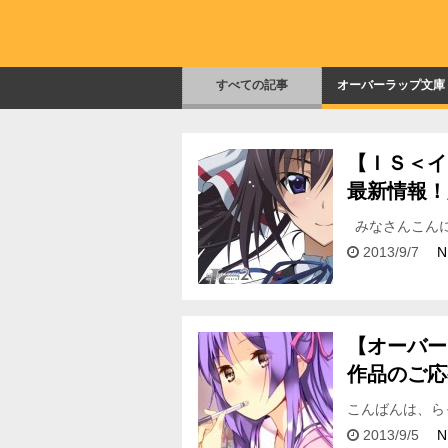
すべての記事
オーバーラップ文庫
【ＩＳ＜イ
最新情報！
みなさんこんに
り、 ますます
2013/9/7
N
【オーバー
作品のご応
こんばんは、ら
たったのかしら
2013/9/5
N