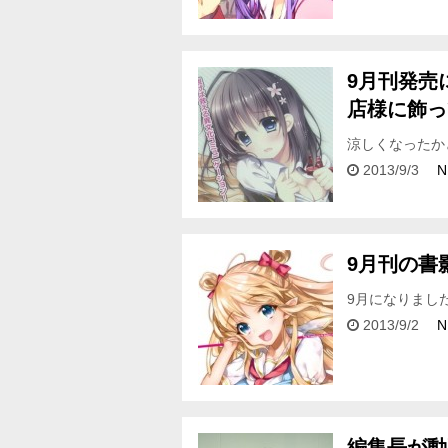
わ・・・。 …
9月刊発売
店様に飾っ
涼しくなったか
店の月見バーガ
2013/9/3
N
紹介して…
9月刊の書
9月になりまし
ト目白押しだっ
2013/9/2
N
さん！…
編集長が動