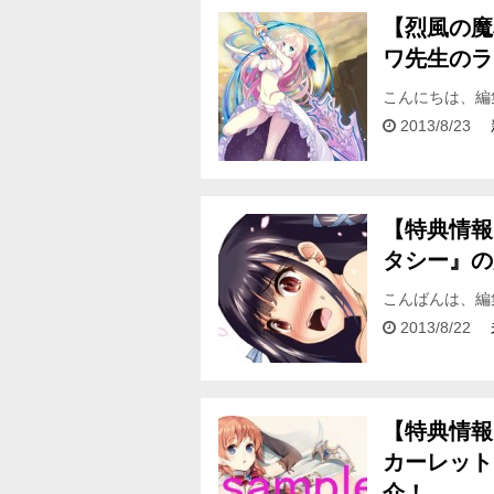
【烈風の魔
ワ先生のラ
こんにちは、編
５日が日曜日…
2013/8/23
て頂け…
【特典情報
タシー』の
こんばんは、編
特典情報 を紹
2013/8/22
【特典情報
カーレット
介！