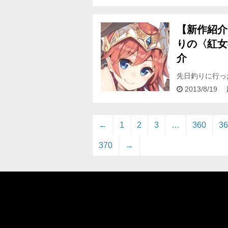
【新作紹介
りの〈紅女
介
先日釣りに行っ
出てきた編集K
2013/8/19
騎…
←
1
2
3
…
360
36
370
→