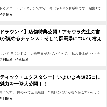
トゥアハー・デ・ダナンですが、今は伊168を育成中です。編集Kで
は、「最強騎士団がタイムリープ！？」のファンタジー作品、 『時渡
特典情報
ドラウンド】店舗特典公開！アサウラ先生の書
Sが読めるチャンス！そして群馬県について考え
ウンド ラウンド２」の発売日が近づいてきて、 私の身体がマ●ドナ
ります（儀式）。 というわけで、今日のお昼は会社の皆で宅配マッ
新刊情報
特典情報
ティック・エクスタシー】いよいよ今週25日に
魅力を一挙大公開！！
集ｎです。 俺の●●で全員絶頂！？魔眼の呪いが巻き起こすハイテン
ディ 「だから僕は、Ｈができない。」の橘ぱん先生最新作、 『マゾ
新刊情報