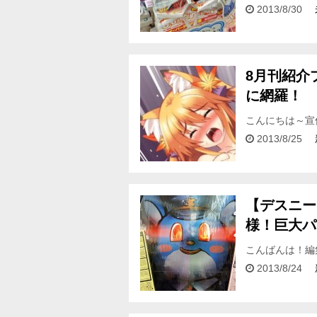
大々的な展開を
2013/8/30
り！？本」…
8月刊紹介
に網羅！
こんにちは～宣
店様の店頭も盛
2013/8/25
て…
【デスニー
様！巨大パ
こんばんは！編
も詣でるべき 
2013/8/24
ト…