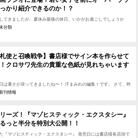
っかり紹介できるのか！？
してきましたが、夏休み最後の休日、いかがお過ごしでしょうか
からデスニードラウンドのサイン会に行ってまいります。宣伝ミステ
未分類
札使と召喚戦争】書店様でサイン本を作らせて
！クロサワ先生の貴重な色紙が見れちゃいます
日は暑さが戻ってきましたね〜！ 汗まみれの編集Ｉです。 さて、昨
札使と召喚戦争」の 森田季節先生＆クロサワテツ先生と書店様にご
新刊情報
リーズ！『マゾヒスティック・エクスタシー』
るっと半分を特別大公開！！
た『マゾヒスティック・エクスタシー』 発売日には書店様各店頭で