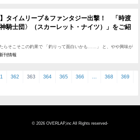
】タイムリープ＆ファンタジー出撃！ 「時渡
神騎士団〉（スカーレット・ナイツ）」をご紹
たらそこそこの釣果で 「釣りって面白いかも……」 と、やや興味が
です。 今回はひと味違ったファンタジー作品、 『時渡りの〈紅女神
新刊情報
1
362
363
364
365
366
…
368
369
© 2026 OVERLAP,inc All Rights reserved-