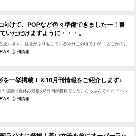
に向けて、POPなど色々準備できましたー！書
ていただけますように・・・。
と思いきや、猛暑がぶり返している今日この頃ですが、 どこかのお
ーを見ると秋と食欲を感じる、宣伝ミスティです。 昨日らっぷんが
EWS
新刊情報
影を一挙掲載！＆10月刊情報をご紹介します♪
た！宿題は夏休み最後の3日間が勝負でした、らっぷんです☆ イベン
た8月が終わってしまい、 なんだか退屈だなぁ～っと思っている皆
EWS
新刊情報
画ラジオに登場！若い女子を前にオーバーラッ