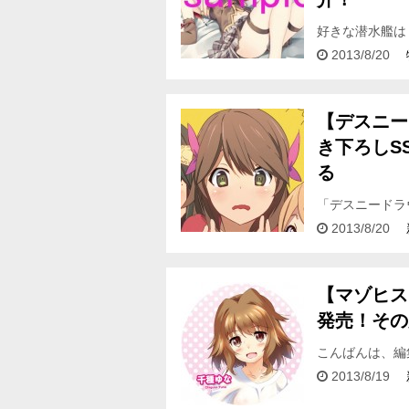
好きな潜水艦は
す。 さて本日
2013/8/20
り…
【デスニー
き下ろしS
る
「デスニードラ
ルドを欲してお
2013/8/20
クを楽…
【マゾヒス
発売！その
こんばんは、編
ションエロコメ
2013/8/19
ヒ…