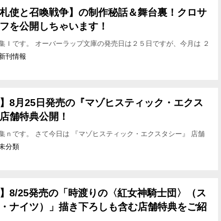
札使と召喚戦争】の制作秘話＆舞台裏！クロサ
フを公開しちゃいます！
集Ｉです。 オーバーラップ文庫の発売日は２５日ですが、今月は ２
…ということで、書店様店頭では 概ね本日から８月刊をお手に取っ
新刊情報
】8月25日発売の『マゾヒスティック・エクス
店舗特典公開！
集ｎです。 さて今日は 『マゾヒスティック・エクスタシー』 店舗
介いたします。 ★とらのあな様★ 橘ぱん先生書き下ろ…
未分類
】8/25発売の「時渡りの〈紅女神騎士団〉（ス
・ナイツ）」描き下ろしも含む店舗特典をご紹