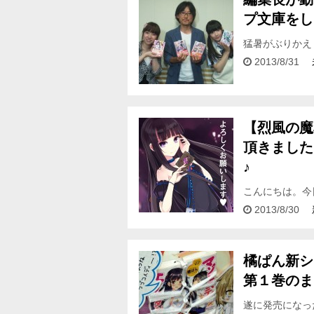
プ文庫をし
猛暑がぶりかえ
～！ 私はこれ
2013/8/31
ィです。 …
【烈風の魔
頂きました
♪
こんにちは。今
日は「烈風の魔
2013/8/30
挨拶…
橘ぱん新シ
第１巻のま
遂に発売になっ