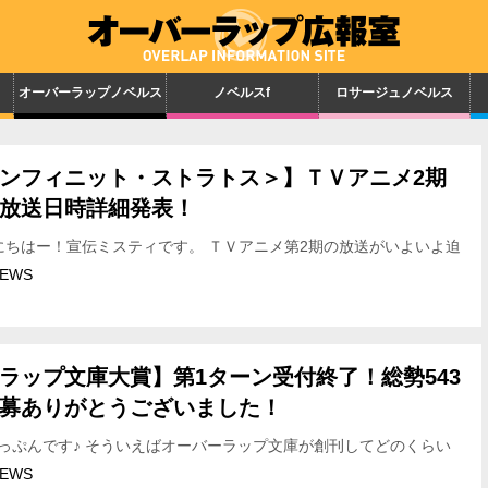
オーバーラップノベルス
ノベルスf
ロサージュノベルス
ンフィニット・ストラトス＞】ＴＶアニメ2期
放送日時詳細発表！
ちはー！宣伝ミスティです。 ＴＶアニメ第2期の放送がいよいよ迫
盛り上がってきた 「IS＜インフィニット・ス…
EWS
ラップ文庫大賞】第1ターン受付終了！総勢543
募ありがとうございました！
っぷんです♪ そういえばオーバーラップ文庫が創刊してどのくらい
、と思ったら、 まだたったの4か月だったんですね！あわわ
EWS