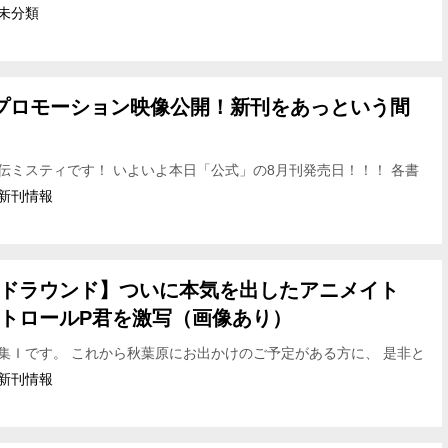
いただき大変盛り上がっております！ 中には店頭展示で「菱縄縛
未分類
プロモーション映像公開！新刊をあっという間
伝ミスティです！ いよいよ本日「公式」の8月刊発売日！！！ 各書
り上がっているようです！ 店舗の皆さんには感謝するばかり！ そし
新刊情報
ドラウンド】ついに本気を出したアニメイト
トロールP君を激写（画像あり）
集Ｉです。 これから秋葉原にお出かけのご予定がある方に、 是非と
アキバの新しい名所 をご紹介したいと思います。 それは アニメイ
新刊情報