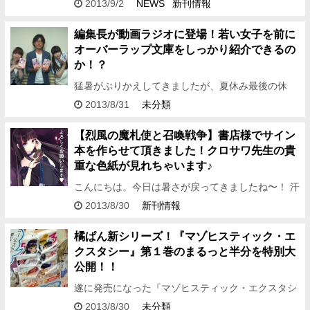
でした、らっぷんです☆ イベント目白押しだった8
2013/9/2
NEWS
新刊情報
月が終わってしまい、 なんだか退屈だなぁ～っと思
っている皆さん！…
編集長が動画ラジオに登場！若い女子を前に
オーバーラップ文庫をしっかり紹介できるの
か！？
猛暑がぶりかえしてきましたが、夏休み最後の休
日、いかがお過ごしでしょうか～！ 私はこれからデ
2013/8/31
未分類
スニードラウンドのサイン会に行ってまいります。
宣伝ミスティです。 …
【烈風の魔札使と召喚戦争】書店様でサイン
本を作らせて頂きました！クロサワ先生の貴
重な色紙が見れちゃいます♪
こんにちは。今日は暑さが戻ってきましたね〜！ 汗
まみれの編集Ｉです。 さて、昨日は「烈風の魔札使
2013/8/30
新刊情報
と召喚戦争」の 森田季節先生＆クロサワテツ先生と
書店様にご挨拶…
橘ぱん新シリーズ！『マゾヒスティック・エ
クスタシー』第１巻のまるっと半分を特別大
公開！！
遂に発売になった『マゾヒスティック・エクスタシ
ー』 発売日には書店様各店頭で大々的な展開をいた
2013/8/30
未分類