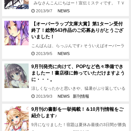
みなさんこんにちはー！宣伝ミスティです。 ＴＶ
アニメ第2期の放送がいよいよ迫り、 ますます盛り
2013/9/7
NEWS
上がってきた 「IS＜インフィニット・ス…
【オーバーラップ文庫大賞】第1ターン受付
終了！総勢543作品のご応募ありがとうござ
いました！
こんばんは、らっぷんです♪ そういえばオーバーラ
ップ文庫が創刊してどのくらいたったのかしら、と
2013/9/5
NEWS
思ったら、 まだたったの4か月だったんですね！あ
わわわ・・・。 …
9月刊発売に向けて、POPなど色々準備でき
ましたー！書店様に飾っていただけますよう
に・・・。
涼しくなったかと思いきや、猛暑がぶり返している
今日この頃ですが、 どこかのお店の月見バーガーを
2013/9/3
NEWS
新刊情報
見ると秋と食欲を感じる、宣伝ミスティです。 昨日
らっぷんが紹介して…
9月刊の書影を一挙掲載！＆10月刊情報をご
紹介します♪
9月になりました！宿題は夏休み最後の3日間が勝負