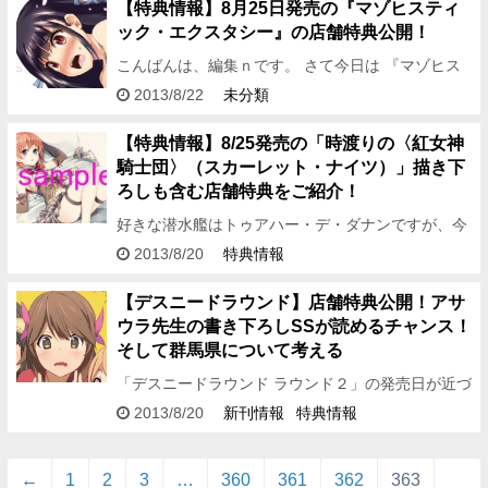
お手に取って頂け…
【特典情報】8月25日発売の『マゾヒスティ
ック・エクスタシー』の店舗特典公開！
こんばんは、編集ｎです。 さて今日は 『マゾヒス
ティック・エクスタシー』 店舗特典情報 を紹介い
2013/8/22
未分類
たします。 ★とらのあな様★ 橘ぱん先生書き下
ろ…
【特典情報】8/25発売の「時渡りの〈紅女神
騎士団〉（スカーレット・ナイツ）」描き下
ろしも含む店舗特典をご紹介！
好きな潜水艦はトゥアハー・デ・ダナンですが、今
は伊168を育成中です。編集Kです。 さて本日は、
2013/8/20
特典情報
「最強騎士団がタイムリープ！？」のファンタジー
作品、 『時渡り…
【デスニードラウンド】店舗特典公開！アサ
ウラ先生の書き下ろしSSが読めるチャンス！
そして群馬県について考える
「デスニードラウンド ラウンド２」の発売日が近づ
いてきて、 私の身体がマ●ドナルドを欲しておりま
2013/8/20
新刊情報
特典情報
す（儀式）。 というわけで、今日のお昼は会社の皆
で宅配マックを楽…
←
1
2
3
…
360
361
362
363