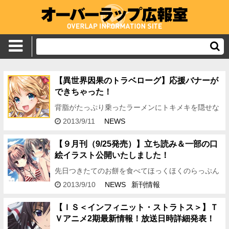
【異世界因果のトラベローグ】応援バナーが
できちゃった！
背脂がたっぷり乗ったラーメンにトキメキを隠せな
い編集Eですこんにちわ！ 今日は姫ノ木あく先生の
2013/9/11
NEWS
ライトノベルデビュー作となる 「異世界因果のトラ
ベローグ」 の応…
【９月刊（9/25発売）】立ち読み＆一部の口
絵イラスト公開いたしました！
先日つきたてのお餅を食べてほっくほくのらっぷん
です♪ やわらかかったぁ～。 秋は食べ物がより一層
2013/9/10
NEWS
新刊情報
おいしく感じられる季節ですね！ きゃぁ、編集長す
みません、秋は読…
【ＩＳ＜インフィニット・ストラトス＞】Ｔ
Ｖアニメ2期最新情報！放送日時詳細発表！