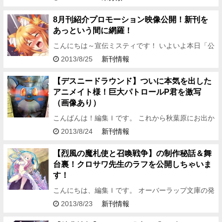
だき大変盛り上がっております！ 中には店頭展示で
「菱縄縛り！？本」…
8月刊紹介プロモーション映像公開！新刊を
あっという間に網羅！
こんにちは～宣伝ミスティです！ いよいよ本日「公
式」の8月刊発売日！！！ 各書店様の店頭も盛り上
2013/8/25
新刊情報
がっているようです！ 店舗の皆さんには感謝するば
かり！ そして…
【デスニードラウンド】ついに本気を出した
アニメイト様！巨大パトロールP君を激写
（画像あり）
こんばんは！編集Ｉです。 これから秋葉原にお出か
けのご予定がある方に、 是非とも詣でるべき アキ
2013/8/24
新刊情報
バの新しい名所 をご紹介したいと思います。 それ
は アニメイト…
【烈風の魔札使と召喚戦争】の制作秘話＆舞
台裏！クロサワ先生のラフを公開しちゃいま
す！
こんにちは、編集Ｉです。 オーバーラップ文庫の発
売日は２５日ですが、今月は ２５日が日曜日……と
2013/8/23
新刊情報
いうことで、書店様店頭では 概ね本日から８月刊を