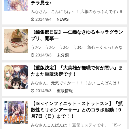
チラ見せ♪
みなさん、こんにちは～！ 広報のらっぷんです♪ 9
月に入り少しづつ暑さも落ち着いてきましたね～。
2014/9/4
NEWS
このまま過ごしやすい気温が続けばいいな～とらっ
ぷんも思います…
【編集部日誌】―仁義なきゆるキャラグラン
プリ、開幕―
うお♪ うお♪ うお♪ うお♪ 魚心～くんっ♪ みな
さん、こんばんは。ろこどるの……ではなく編集ア
2014/9/3
未分類
シDです。 この編集部日誌もだんだんとアシDの個
人ブログへと…
【重版決定】『大英雄が無職で何が悪い』ま
たまた重版決定です！
みなさん、元気ですかー！！（古い こんばんは！
編集アシDです。 どうせ残暑も暑いに決まって……
2014/9/3
重版情報
あれ？ ちょっと涼しい？ 近年の暑さに慣れている
と、最近のよう…
【IS＜インフィニット・ストラトス＞】『拡
散性ミリオンアーサー』とのコラボ起動！9
月7日（日）まで！！
みなさんこんばんは！ 宣伝ミスティです。 「IS＜