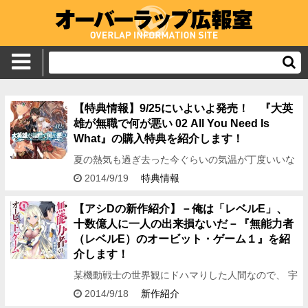
【特典情報】9/25にいよいよ発売！ 『大英
雄が無職で何が悪い 02 All You Need Is
What』の購入特典を紹介します！
夏の熱気も過ぎ去った今ぐらいの気温が丁度いいな
あ。 どうもどうも編集アシDです。 さてさて、今回
2014/9/19
特典情報
は9/25に発売される十文字青先生&エレクトさわる
先生…
【アシDの新作紹介】－俺は「レベルE」、
十数億人に一人の出来損ないだ－『無能力者
（レベルE）のオービット・ゲーム１』を紹
介します！
某機動戦士の世界観にドハマりした人間なので、 宇
宙やコロニーという単語を見ると否が応でもテンシ
2014/9/18
新作紹介
ョンが上がってしまう人種です。 どうもどうも、編