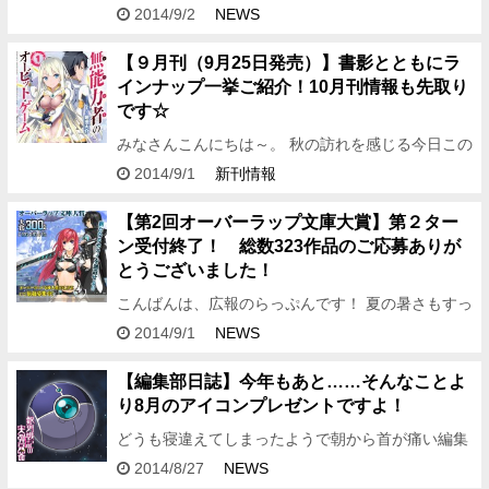
インフィニット・ストラトス＞」のイベント 「ワン
2014/9/2
NEWS
オフ・フェスティバル２」のBlu-ray＆DVDの 発
売…
【９月刊（9月25日発売）】書影とともにラ
インナップ一挙ご紹介！10月刊情報も先取り
です☆
みなさんこんにちは～。 秋の訪れを感じる今日この
頃。 和菓子を片手に読書が進む季節が近づいてまい
2014/9/1
新刊情報
りましたね！ そんな季節にぴったりの9月刊新刊情
報を、 表紙と…
【第2回オーバーラップ文庫大賞】第２ター
ン受付終了！ 総数323作品のご応募ありが
とうございました！
こんばんは、広報のらっぷんです！ 夏の暑さもすっ
かりおさまって、エアコンはもうつけなくていいか
2014/9/1
NEWS
な……と思う今日このごろ。 これからはご飯もおい
しいし景色も紅葉…
【編集部日誌】今年もあと……そんなことよ
り8月のアイコンプレゼントですよ！
どうも寝違えてしまったようで朝から首が痛い編集
アシDです。こんばんは！ 昔はバリバリの編集者だ
2014/8/27
NEWS
ったのだが、寝違えて首を痛めてしまってな……。