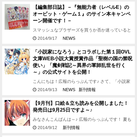
集アシDです。 …
【編集部日誌】－『無能力者（レベルE）の
オービット・ゲーム１』のサイン本キャンペ
ーン開催です！－
スマッシュなブラザーズを買うか否か迷っていると
周りの人たちがみんな買っており、 気づけば外堀が
2014/9/17
NEWS
埋められている状態に。 こんばんは、編集アシDで
す。 新人賞の選…
「小説家になろう」とコラボした第１回OVL
文庫WEB小説大賞授賞作品「聖樹の国の禁呪
使い」「魔剣戦記～異界の軍師乱世を行く
～」の公式サイトを公開！
こんにちは！広報のらっぷんです♪ さて、「小説家
になろう」とコラボしたオーバーラップ文庫WEB小
2014/9/13
NEWS
新刊情報
説大賞…… その第１回受賞作の公式サイトがついに
公開されました…
【9月刊】口絵＆立ち読みを公開しました！
発売日は9月25日ですよ～♪
みなさんこんばんは～♪ 広報のらっぷんです！ 夏も
終わりましたが、オーバーラップ文庫とらっぷんは
2014/9/12
新刊情報
まだまだ元気！ 今月も張り切っていきますよ～！！