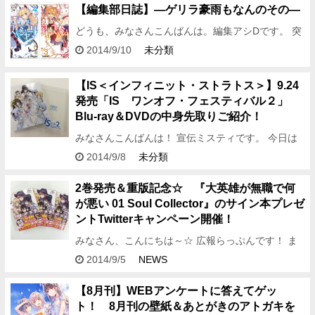
さて、今回…
【編集部日誌】―ゲリラ豪雨もなんのその―
どうも、みなさんこんばんは。編集アシDです。 突
然の豪雨に襲われるのも間一髪のタイミングで回避
2014/9/10
未分類
する編集長の豪運に驚く今日の編集部。 編集長が帰
ってきたと同時…
【IS＜インフィニット・ストラトス＞】9.24
発売「IS ワンオフ・フェスティバル２」
Blu-ray＆DVDの中身先取りご紹介！
みなさんこんばんは！ 宣伝ミスティです。 今日は
十五夜のようですね。 十五夜といえば、お月様。
2014/9/8
未分類
お月様といえばうさぎ。 うさぎといえば・・・ 束
お姉さま…
2巻発売＆重版記念☆ 『大英雄が無職で何
が悪い 01 Soul Collector』のサイン本プレゼ
ントTwitterキャンペーン開催！
みなさん、こんにちは～☆ 広報らっぷんです！ ま
だ熱さを感じる日がありますが、 朝晩は涼しい風が
2014/9/5
NEWS
心地よいですね～。 まさに、読書が進みます(｀・
ω・´)！ …
【8月刊】WEBアンケートに答えてゲッ
ト！ 8月刊の壁紙＆あとがきのアトガキを