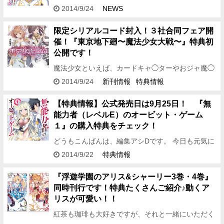
プ文庫編集部は今日も平常運転です。 台風なんて関
2014/9/24
NEWS
係ないぜ！！ どうもどうも、編集アシDです。 いや
はや1週間なん…
限定シリアルコード封入！３社合同フェア開
催！『東京地下廻〜魔法少女大戦〜』特典初
公開です！
魔法少女といえば、カードキャ◯ターやおジャ魔◯
どれみが頭に浮かぶ 世代の編集アシDです。 今回の
2014/9/24
新刊情報
特典情報
お知らせは大人気ブラウザゲームのスピンオフとな
る 『東京地下…
【特典情報】公式発売日は9月25日！ 『無
能力者（レベルE）のオービット・ゲーム
１』の購入特典をチェック！
どうもこんばんは、編集アシDです。 今日も元気に
9月刊の特典情報をお知らせしますよ～！ 今回は、
2014/9/22
特典情報
翅田大介先生＆伍長先生が放つ新シリーズ 『無能力
者（レベルE…
『浮遊学園のアリス&シャーリー3巻・4巻』
同時刊行です！特典たくさんご紹介♪動くア
リスが可愛い！！
紅茶も珈琲も大好きですが、それと一緒にいただく