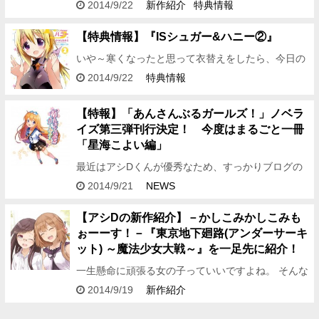
お菓子やケーキも大大大好きな編集Ｉです。 皆さ
2014/9/22
新作紹介
特典情報
ん、お待たせ致しました！今月は 『浮遊学園のアリ
ス＆シャーリー③…
【特典情報】『ISシュガー&ハニー②』
いや～寒くなったと思って衣替えをしたら、今日の
この暑さ・・・。南国育ちなので寒さに 対して極端
2014/9/22
特典情報
に恐怖を感じ気味な営業Hです。東京寒い。 さてさ
て、早いところ…
【特報】「あんさんぶるガールズ！」ノベラ
イズ第三弾刊行決定！ 今度はまるごと一冊
「星海こよい編」
最近はアシDくんが優秀なため、すっかりブログの
出番が減っていました（汗） 編集Kです。 さて、今
2014/9/21
NEWS
回は昨年刊行され好評を博した「あんさんぶるガー
ルズ！」のノベ…
【アシDの新作紹介】－かしこみかしこみも
ぉーーす！－『東京地下廻路(アンダーサーキ
ット) ～魔法少女大戦～』を一足先に紹介！
一生懸命に頑張る女の子っていいですよね。 そんな
女の子を見ると思わず応援したくなる編集アシDで
2014/9/19
新作紹介
す。 さて、今回の紹介作品は 小林雄次先生＆おち
ゃう先生がお届け…