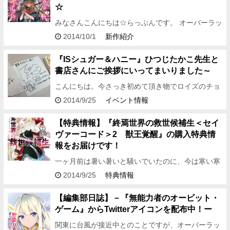
☆
みなさんこんにちは☆らっぷんです。 オーバーラッ
プはコミックマーケット８７の出展が決まりました
2014/10/1
新作紹介
ー！ヽ(*´∀｀)ノﾊﾟﾁﾊﾟﾁ 早速販売アイテムや展示内
容を考え…
『ISシュガー＆ハニー』ひつじたかこ先生と
書店さんにご挨拶にいってまいりました～
こんにちは。今さっき初めて頂き物でロイズのチョ
コレートポテトチップス的な ものを食べたら、あま
2014/9/25
イベント情報
りのおいしさに何か革命が起きた営業Hです。 塩分
とチョコのハー…
【特典情報】『終焉世界の救世候補生＜セイ
ヴァーコード＞2 獣王覚醒』の購入特典情
報をお届けです！
一ヶ月前は暑い暑いと騒いでいたのに、今は寒い寒
いと騒ぐ現金な男。 どうもどうも、編集アシDで
2014/9/25
特典情報
す。 さてさて、オーバーラップ文庫9月刊の発売日
が本日となります～…
【編集部日誌】－『無能力者のオービット・
ゲーム』からTwitterアイコンを配布中！ー
関東に台風が接近中とのことですが、オーバーラッ