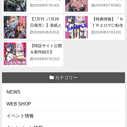
一...
み...
2026年07月24日
2026年07月08日
【7月刊（7月20
【特典情報】『Ｎ
日発売）】表紙と
ＴＲエロゲに転生
一...
して...
2026年06月25日
2026年07月14日
【特設サイト公開
＆新作紹介】
『NTR...
2026年07月15日
カテゴリー
NEWS
WEB SHOP
イベント情報