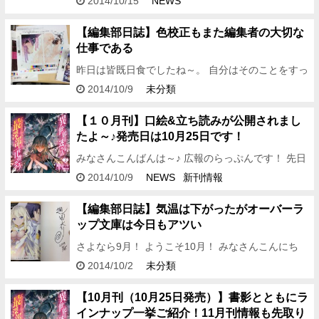
2014/10/15
NEWS
昼食にもしっかり登場です。 今までこの系列の飲料
はほとんど…
【編集部日誌】色校正もまた編集者の大切な
仕事である
昨日は皆既日食でしたね～。 自分はそのことをすっ
かり忘れていて、駅のホームに降りたときに思い出
2014/10/9
未分類
しました。 月が綺麗だったなぁ……。 ちくしょ
う！ 俺も月が隠れる…
【１０月刊】口絵&立ち読みが公開されまし
たよ～♪発売日は10月25日です！
みなさんこんばんは～♪ 広報のらっぷんです！ 先日
に引き続き、またしても台風が接近中とのことなの
2014/10/9
NEWS
新刊情報
で今かららっぷんは憂鬱です……。 む～！ 台風に
負けずに頑張っ…
【編集部日誌】気温は下がったがオーバーラ
ップ文庫は今日もアツい
さよなら9月！ ようこそ10月！ みなさんこんにち
は、編集アシDです。 日の落ちる時間が早まってい
2014/10/2
未分類
くのを見ていると、もう夏は終わり秋から冬へと移
り変わって…
【10月刊（10月25日発売）】書影とともにラ
インナップ一挙ご紹介！11月刊情報も先取り