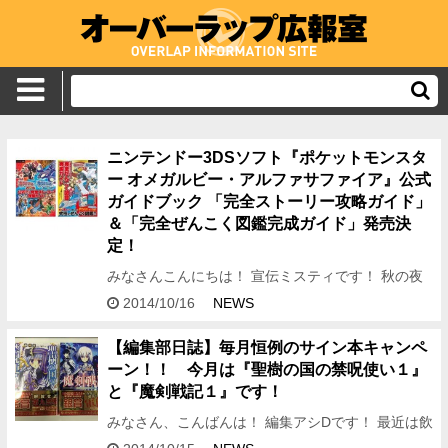
ニンテンドー3DSソフト『ポケットモンスタ
ー オメガルビー・アルファサファイア』公式
ガイドブック 「完全ストーリー攻略ガイド」
＆「完全ぜんこく図鑑完成ガイド」発売決
定！
みなさんこんにちは！ 宣伝ミスティです！ 秋の夜
長は読書もいいけど、ゲームもはかどっちゃうんで
2014/10/16
NEWS
すよね・・・ あぁ、早く発売しないかな、 ニンテ
ンドー3DSソフ…
【編集部日誌】毎月恒例のサイン本キャンペ
ーン！！ 今月は『聖樹の国の禁呪使い１』
と『魔剣戦記１』です！
みなさん、こんばんは！ 編集アシDです！ 最近は飲
むヨーグルト系の商品にハマっておりまして今日の