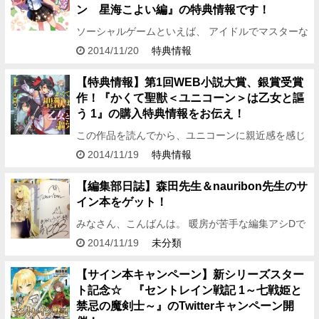
ン 星海こよい編』の特典情報です！
ソーシャルゲームといえば、 アイドルでマスターな
某ゲームに入れ込んでいた記憶が……。 どうもどう
2014/11/20
特典情報
も、編集アシDです。 今回はお知らせする情報は、
大人気ソーシ…
【特典情報】第1回WEB小説大賞、銀賞受賞
作！『かくて聖獣＜ユニコーン＞は乙女と謳
う 1』の購入特典情報をお伝え！
この作品を読んでから、ユニコーンに親近感を感じ
ずにはいられない。 みなさん、こんばんは。編集ア
2014/11/19
特典情報
シDです。 表題にもあるように、今回は 小説家にな
ろう×オーバー…
【編集部日誌】森田先生＆nauribon先生のサ
イン本をゲット！
みなさん、こんばんは。 暖房が苦手な編集アシDで
す。 こう、頭ばかり暑くなっていくのがどうにも苦
2014/11/19
未分類
手です。 この時期は暖房をつけるよりも、毛布に包
まっていること…
【サイン本キャンペーン】新シリーズスター
ト記念☆ 『セントレイン戦記 1～七戦姫と
禁忌の魔剣士～』のTwitterキャンペーン開