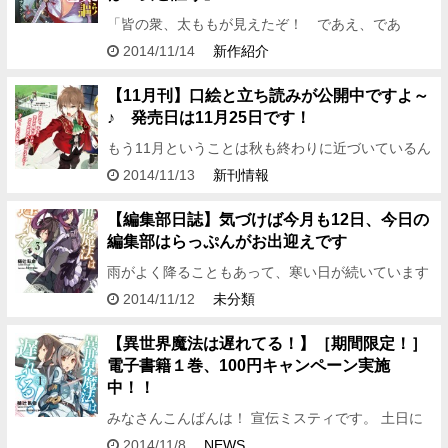
「皆の衆、太ももが見えたぞ！ であえ、であ
え！」 みなさん、こんばんは。 編集アシDです。
2014/11/14
新作紹介
今月もやっていきますよ～、新作紹介！ 今回は紹介
する作品は、 陸理…
【11月刊】口絵と立ち読みが公開中ですよ～
♪ 発売日は11月25日です！
もう11月ということは秋も終わりに近づいているん
ですね～。 なんだか寂しいです。 みなさん、こん
2014/11/13
新刊情報
ばんは！ 広報のらっぷんです♪ 今回は、11月刊
（11月25日…
【編集部日誌】気づけば今月も12日、今日の
編集部はらっぷんがお出迎えです
雨がよく降ることもあって、寒い日が続いています
ね～。 いやー、寒さに耐性のない人間にはツラい季
2014/11/12
未分類
節の到来です。 みなさん、こんばんは。 編集アシD
です。 11…
【異世界魔法は遅れてる！】［期間限定！］
電子書籍１巻、100円キャンペーン実施
中！！
みなさんこんばんは！ 宣伝ミスティです。 土日に
なると天気が悪い日が ここ最近多いですね・・・
2014/11/8
NEWS