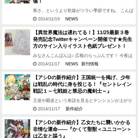
催！
寒さ、というより乾燥がツラい季節ですね。 こんば
んは、編集アシDです。 今年は去年より冷え込むよ
2014/11/19
NEWS
うなので、 寒さ対策はしっかりと！ でもこたつ
は……こたつは人…
【異世界魔法は遅れてる！】11/25最新３巻
発売記念Twitterキャンペーン開催です★先生
方のサイン入りイラスト色紙プレゼント！
みなさんこんばんは♪ 広報のらっぷんです！ 今夜は
しし座流星群のピークとか！ 流れ星ってちょっと神
2014/11/17
NEWS
新刊情報
秘的でワクワクします(≧ω≦) 1つくらい見つけられ
るといい…
【アシDの新作紹介】王国統一を掲げ、少年
は戦乱の時代に身を投じる！『セントレイン
戦記１～七戦姫と禁忌の魔剣士～』
王道や覇道という単語を見るとテンションが上がり
ます！ どうも、こんばんは。 編集アシDです。 今
2014/11/17
新作紹介
回の紹介する作品は、 森田季節先生の新シリーズ！
『セントレイ…
【アシDの新作紹介】乙女たちに襲いかかる
非情な運命――『かくて聖獣＜ユニコーン＞
は乙女と謳う』