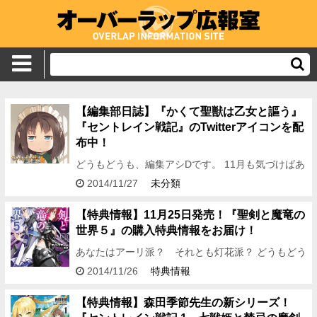
【編集部日誌】『かくて聖獣は乙女と謳う』
『セントレイン戦記』のTwitterアイコンを配
布中！
どうもどうも、編集アシDです。 11月も気づけばあ
と僅か（前にもこんなことを言った気がす
2014/11/27
未分類
る……）。 11月刊を無事刊行し慌ただしかった編
集部も一安心、 とは…
【特典情報】11月25日発売！『聖剣と魔竜の
世界５』の購入特典情報をお届け！
あなたはアーリ派？ それとも灯花派？ どうもどう
も、編集アシDです。 今回は11月25日発売のオーバ
2014/11/26
特典情報
ーラップ文庫11月刊から サイトウケンジ先生×黒銀
先生がお…
【特典情報】森田季節先生の新シリーズ！