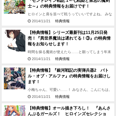
『セントレイン戦記 1～七戦姫と禁忌の魔剣
士～』の特典情報をお届けです！
ヒロインと肩を並べて戦うっていいですよね。 みな
さん、こんばんは。 対等な関係が堪らなく好きな編
2014/11/21
特典情報
集アシDです。 さてさて、今回はといいますと 森田
季節先生×n…
【特典情報】シリーズ最新刊は11月25日発
売！『異世界魔法は遅れてる！③』の特典情
報をお知らせします！
時間を操る魔術が使えたら……と願ってしまう年末
がやって来ました。 どうも、こんばんは。 編集ア
2014/11/21
特典情報
シDです。 今回お伝えするのは、 ドラマCDのキャ
ストも発表され…
【特典情報】『銀河戦記の実弾兵器2 バト
ル・オブ・アルファ』の特典情報をお届けし
ます！
小梅ちゃん、可愛い……！ みなさん、こんにちは。
小梅ちゃんの魅力にすっかりやられた編集アシDで
2014/11/21
特典情報
す。 さて、今回は Gibson先生×藤丸先生によるス
ペースオ…
【特典情報】オール描き下ろし！ 『あんさ
んぶるガールズ！ ヒロインズセレクショ