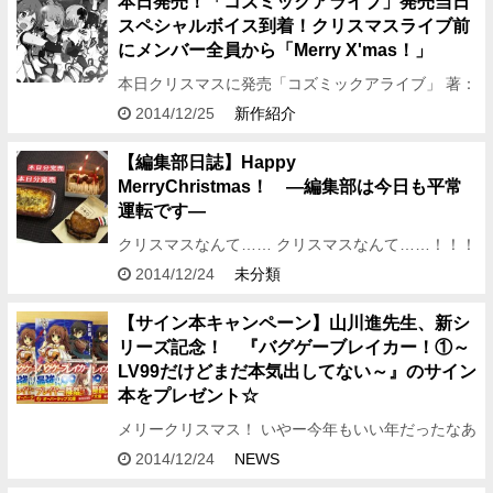
本日発売！「コズミックアライブ」発売当日
スペシャルボイス到着！クリスマスライブ前
にメンバー全員から「Merry X'mas！」
本日クリスマスに発売「コズミックアライブ」 著：
真子晃一 イラスト：荻pote 発売カウントダウンボ
2014/12/25
新作紹介
イスは昨日で終了しましたが、 発売日の今日、銀河
のメモ…
【編集部日誌】Happy
MerryChristmas！ ―編集部は今日も平常
運転です―
クリスマスなんて…… クリスマスなんて……！！！
メリークリスマース！ きっと君は来ない～♪ ひとり
2014/12/24
未分類
きりのクリスマス・イブ♪ こんばんは、クリスマス
ソ…
【サイン本キャンペーン】山川進先生、新シ
リーズ記念！ 『バグゲーブレイカー！①～
LV99だけどまだ本気出してない～』のサイン
本をプレゼント☆
メリークリスマス！ いやー今年もいい年だったなあ
（まだ終わってない）。 どうもどうも、こんばん
2014/12/24
NEWS
は。 編集アシDです！ 今回は、オーバーラップ文庫