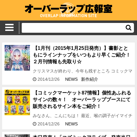
【1月刊（2015年1月25日発売）】書影とと
もにラインナップをいつもより早くご紹介！
２月刊情報も先取り☆
クリスマスが終わり、今年も残すところ コミックマ
ーケットのみとなりました・・・！ お祭り前のワク
2014/12/26
NEWS
新作紹介
ワク感でいっぱいです★ こんにちは、宣伝らっぷん
です！ 来週に…
【コミックマーケット87情報】個性あふれる
サインの数々！ オーバーラップブースにて
販売されるサイン本をご紹介！
みなさん、こんにちは！ 最近、喉の調子がイマイチ
な編集アシDです。 加湿器を購入するべきか否
2014/12/26
NEWS
か……。 さてさて、今回のお知らせは 【コミック
マーケット87】オ…