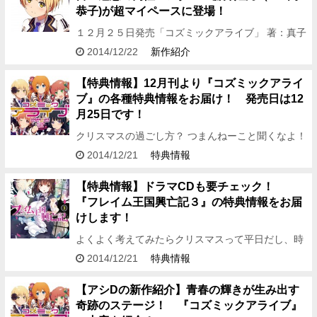
恭子)が超マイペースに登場！
１２月２５日発売「コズミックアライブ」 著：真子
晃一 イラスト：荻pote 発売カウントダウンボイ
2014/12/22
新作紹介
ス、５日目が到着しました！
★☆★☆★☆★☆★☆★☆★☆★…
【特典情報】12月刊より『コズミックアライ
ブ』の各種特典情報をお届け！ 発売日は12
月25日です！
クリスマスの過ごし方？ つまんねーこと聞くなよ！
おはこんばんちは、編集アシDです。 今回は12月25
2014/12/21
特典情報
日に発売される12月刊から 真子晃一先生と荻pote
先生…
【特典情報】ドラマCDも要チェック！
『フレイム王国興亡記３』の特典情報をお届
けします！
よくよく考えてみたらクリスマスって平日だし、時
間が空いてる人なんていないよ！ だから、特別な予
2014/12/21
特典情報
定なんてなくて当たり前だよ！ みなさんどうも、編
集アシDです。 …
【アシDの新作紹介】青春の輝きが生み出す
奇跡のステージ！ 『コズミックアライブ』