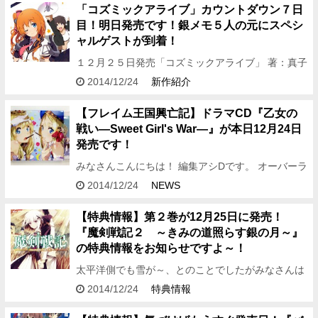
からのクリ…
「コズミックアライブ」カウントダウン７日
目！明日発売です！銀メモ５人の元にスペシ
ャルゲストが到着！
１２月２５日発売「コズミックアライブ」 著：真子
晃一 イラスト：荻pote 発売カウントダウンボイ
2014/12/24
新作紹介
ス、ついに７日目が到着しました！
★☆★☆★☆★☆★☆★☆…
【フレイム王国興亡記】ドラマCD『乙女の
戦い―Sweet Girl's War―』が本日12月24日
発売です！
みなさんこんにちは！ 編集アシDです。 オーバーラ
ップ文庫のメディアミックス作品、 『フレイム王国
2014/12/24
NEWS
興亡記』のドラマCD 『乙女の戦い―Sweet Girl'…
【特典情報】第２巻が12月25日に発売！
『魔剣戦記２ ～きみの道照らす銀の月～』
の特典情報をお知らせですよ～！
太平洋側でも雪が～、とのことでしたがみなさんは
いかがお過ごしでしょうか？ 今年の関東に雪は降る
2014/12/24
特典情報
のか否か……。 みなさんこんばんは！ 編集アシDで
す。 10月に…