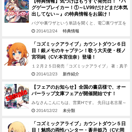
【特典情報】気づけばもうすぐ発売日！『バ
グゲーブレイカー！①～LV99だけどまだ本気
出してない～』の特典情報をお届け！
バグや裏ワザという単語を聞くと、電◯裏ワザ王を
夢中になって読んでいた過去を思い出します。 どう
2014/12/24
特典情報
もどうも、編集アシDです！ 今回は、12月刊の各種
特典情報をお届…
「コズミックアライブ」カウントダウン６日
目！銀メモのキャプテン！歌う大天使・桜ノ
宮羽純（CV:本宮佳奈）登場！
１２月２５日発売「コズミックアライブ」 著：真子
晃一 イラスト：荻pote 発売カウントダウンボイ
2014/12/23
新作紹介
ス、６日目が到着しました！
★☆★☆★☆★☆★☆★☆★☆★…
【フェアのお知らせ】全国の書店様で、オー
バーラップ文庫フェアが開催開始です！
みなさんこんにちは、営業Hです。 先日は名古屋～
大阪に出張に行ってまいりました。 編集部とウンウ
2014/12/22
未分類
ン言いながら考えた販促物が 遠く離れた書店さんで
使われていると、…
「コズミックアライブ」カウントダウン５日
目！魅惑の両性ハンター・蒼井姫乃（CV:岡