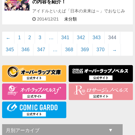
の内容を紹介！
アイドルといえば「日本の未来は～」でおなじみ
の、あのグループがまず頭に浮かびます。 まだおっ
2014/12/21
未分類
さんではない……はず！ どうも、こんばんは。編集
アシDです！ 今回…
←
1
2
3
…
341
342
343
344
345
346
347
…
368
369
370
→