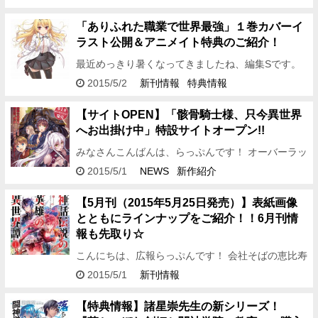
いったい……。 気を取り直して、こんにちは！ 編
集アシDです…
「ありふれた職業で世界最強」１巻カバーイ
ラスト公開＆アニメイト特典のご紹介！
最近めっきり暑くなってきましたね、編集Sです。
こんな陽気だとベンチでうたた寝したいです。 さ
2015/5/2
新刊情報
特典情報
て、小説投稿サイトである「小説家になろう」で絶
大な人気を誇…
【サイトOPEN】「骸骨騎士様、只今異世界
へお出掛け中」特設サイトオープン!!
みなさんこんばんは、らっぷんです！ オーバーラッ
プノベルスの創刊第二弾、 「骸骨騎士様、只今異世
2015/5/1
NEWS
新作紹介
界へお出掛け中」 の特設サイト
がオープン…
【5月刊（2015年5月25日発売）】表紙画像
とともにラインナップをご紹介！！6月刊情
報も先取り☆
こんにちは、広報らっぷんです！ 会社そばの恵比寿
ガーデンプレイスの 新緑が眩しい季節となりました
2015/5/1
新刊情報
★ ちょっと歩くだけで、気持ちよい散歩気分が味わ
えます♪ …
【特典情報】諸星崇先生の新シリーズ！