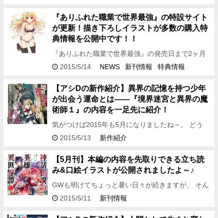
ップノベルス創刊＆新シリーズスタートを記念し
て、 創…
『ありふれた職業で世界最強』の特設サイト
が更新！描き下ろしイラストが多数の購入特
典情報を公開中です！！
『ありふれた職業で世界最強』の発売日まで2ヶ月
を切りました！！ どうも、編集アシDです。 発売前
2015/5/14
NEWS
新刊情報
特典情報
から各所で話題沸騰中の 『ありふれた職業で世界最
強』の…
【アシDの新作紹介】異界の記憶を持つ少年
が出会う運命とは――『境界迷宮と異界の魔
術師１』の内容を一足先に紹介！
気がつけば2015年も5月になりましたね～。 どう
も、編集アシDです！ 小説投稿サイト「小説家にな
2015/5/13
新作紹介
ろう」で多くの読者を惹きつけた、異世界×迷宮フ
ァンタジ…
【5月刊】本編の内容を先取りできる立ち読
み&口絵イラストが公開されましたよ～♪
GWも明けてちょっと暑い日々が続きますが、 そん
な時こそ読書のチャンスですよ☆ こんにちは！ 広
2015/5/11
新刊情報
報のらっぷんです♪ 今回は、5月25日に発売される
…