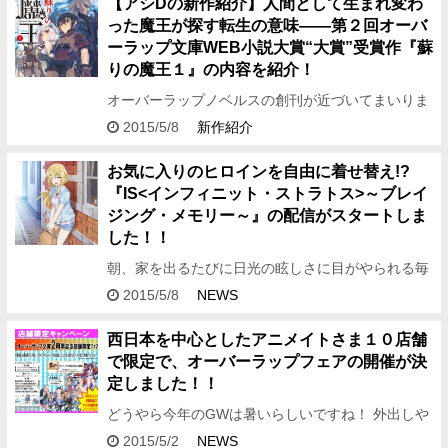
【アシDの新作紹介】人間として生まれ変わ
った魔王が探す転生の意味――第２回オーバ
ーラップ文庫WEB小説大賞“大賞”受賞作『蘇
りの魔王１』の内容を紹介！
オーバーラップノベルスの創刊が近づいてまいりま
した！ どうも！ 編集アシDです！！ 小説投稿サイ
2015/5/8
新作紹介
ト「小説家になろう」とコラボした 第2回オーバー
ラップ…
お気に入りのヒロインを自由に着せ替え!?
『IS<インフィニット・ストラトス>～ブレイ
ジング・メモリー～』の配信がスタートしま
した！！
朝、家を出るたびに日光の眩しさに目がやられる毎
日です。 明るい……！ 世界が明るすぎる……！
2015/5/8
NEWS
こんにちは、編集アシDです。 今回は先日、
『Mobage…
西日本を中心としたアニメイトさま１０店舗
で限定で、オーバーラップフェアの開催が決
定しました！！
どうやら今年のGWは暑いらしいですね！ 外出しや
すい天候なのは嬉しいのですが、春らしい陽気とは
2015/5/2
NEWS