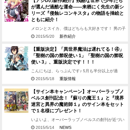
【アシDの新作紹介】残酷な世界で少年たち
が選んだ過酷な運命――来栖にく先生の新シ
リーズ『侵蝕レコンキスタ』の物語を挿絵と
ともに紹介！
メロンとスイカ、僕はどちらも大好きです！ 男の子
だし仕方ないよね！ どうも、編集アシDです。 今回
2015/5/20
新作紹介
は、オーバーラップ文庫5月刊より 来栖にく先生×
犬…
【重版決定】「異世界魔法は遅れてる！④」
「聖樹の国の禁呪使い 1」「聖樹の国の禁呪
使い 3」、重版決定です！！！
こんにちは、らっぷんです♪ 5月も半分以上が過
ぎ、もうすぐ梅雨か……としみじみ思う今日この
2015/5/18
重版情報
頃。 しかし、そんな憂鬱な気持ちも吹き飛ばす嬉し
いご報告があ…
【サイン本キャンペーン】オーバーラップノ
ベルス創刊記念！『蘇りの魔王１』と『境界
迷宮と異界の魔術師１』のサイン本をセット
で１名様にプレゼント！
いよいよ、オーバーラップノベルスの創刊が近づい
てきました！ どうも、編集アシDです！ オーバーラ
2015/5/14
NEWS