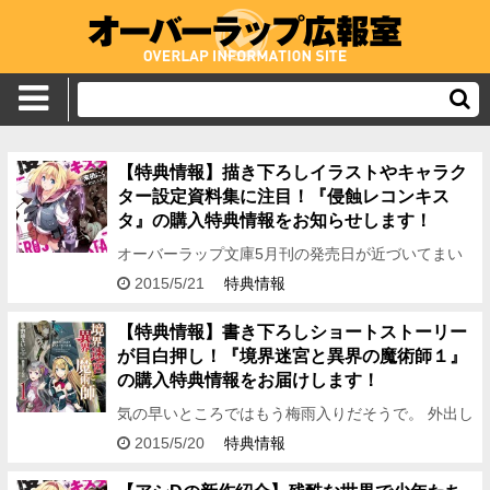
【特典情報】描き下ろしイラストやキャラク
ター設定資料集に注目！『侵蝕レコンキス
タ』の購入特典情報をお知らせします！
オーバーラップ文庫5月刊の発売日が近づいてまい
りました！ 今月はオーバーラップノベルスの創刊と
2015/5/21
特典情報
合わせて、 新シリーズ盛り沢山でお届けしますよ
～！ どうも、…
【特典情報】書き下ろしショートストーリー
が目白押し！『境界迷宮と異界の魔術師１』
の購入特典情報をお届けします！
気の早いところではもう梅雨入りだそうで。 外出し
づらい時期ではありますが、そんなときこそ読書の
2015/5/20
特典情報
チャンス！ どうも、編集アシDです！ 今回はオーバ
ーラッ…