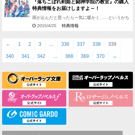
『落ちこぼれ剣姫と闘神学院の教官』の購入
特典情報をお届けしますよ～！
雨が止んだと思ったら一気に暖かく……というかち
ょっと暑い！ どうも、編集アシDです。 今回は、オ
2015/4/25
特典情報
ーバーラップ文庫4月刊のなかから 諸星崇先生と珈
琲猫先…
←
1
2
3
…
336
337
338
339
340
341
342
…
368
369
370
→