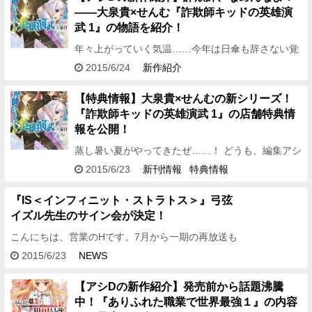
――大泉貴×せんむ『詐欺師キッドの英雄演
武 1』の物語を紹介！
年々上がっていく気温……今年は日傘も辞さない覚
悟です。 どうも、編集アシDです。 6月25日のオー
2015/6/24
新作紹介
バーラップ文庫6月刊発売日直前ということで、 大
泉貴…
【特典情報】大泉貴×せんむの新シリーズ！
『詐欺師キッドの英雄演武 1』の店舗特典情
報を公開！
蒸し暑い夏がやってきたぜ……！ どうも、編集アシ
Dです。 今回は6月25日に発売するオーバーラップ
2015/6/23
新刊情報
特典情報
文庫6月刊から 大泉貴先生×せんむ先生でお届けす
る新…
『IS＜インフィニット・ストラトス＞』弓弦
イズル先生のサイン会が決定！
こんにちは、営業のHです。7月から一期の再放送も
始まる『IS』ですが、先日新刊10巻の発売も告知さ
2015/6/23
NEWS
せていただき、ISファンにとって7月はアツい月に
なりそうですね…
【アシDの新作紹介】発売前から話題沸騰
中！『ありふれた職業で世界最強１』の内容