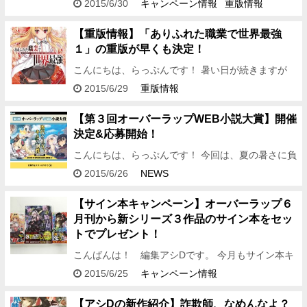
世界最強」の重版を記念して、 ユエのもふもふビッ
2015/6/30
キャンペーン情報
重版情報
グタオルを抽選で１名様にプレゼントいたしま
す！！ …
【重版情報】「ありふれた職業で世界最強
１」の重版が早くも決定！
こんにちは、らっぷんです！ 暑い日が続きますが
今回もとびっきりの最強ニュースを持ってきました
2015/6/29
重版情報
よ～！ そう、最強という名前のとおり、 6月25日
に…
【第３回オーバーラップWEB小説大賞】開催
決定&応募開始！
こんにちは、らっぷんです！ 今回は、夏の暑さに負
けないビックなニュースをお届けしますよ～！ 第１
2015/6/26
NEWS
回オーバーラップWEB小説大賞・大賞受賞作 リー
ン…
【サイン本キャンペーン】オーバーラップ６
月刊から新シリーズ３作品のサイン本をセッ
トでプレゼント！
こんばんは！ 編集アシDです。 今月もサイン本キ
ャンペーンをやっちゃいますよ～！！ 今回は、オー
2015/6/25
キャンペーン情報
バーラップ文庫&ノベルス6月刊から 新シ…
【アシDの新作紹介】詐欺師、なめんなよ？