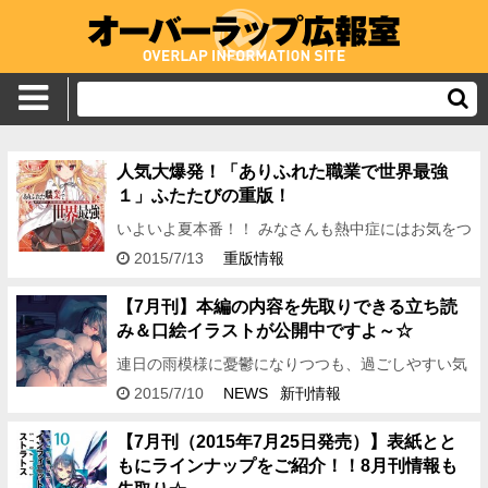
人気大爆発！「ありふれた職業で世界最強
１」ふたたびの重版！
いよいよ夏本番！！ みなさんも熱中症にはお気をつ
けくださいね。 改めましてこんばんは、広報のらっ
2015/7/13
重版情報
ぷんです♪ 先日重版となった『ありふれた職業で世
界最強…
【7月刊】本編の内容を先取りできる立ち読
み＆口絵イラストが公開中ですよ～☆
連日の雨模様に憂鬱になりつつも、過ごしやすい気
温には満足しています。 ジメジメするのはツラいで
2015/7/10
NEWS
新刊情報
すけど、これ以上暑くなるのは……！ こんにち
は！ 広報のらっぷ…
【7月刊（2015年7月25日発売）】表紙とと
もにラインナップをご紹介！！8月刊情報も