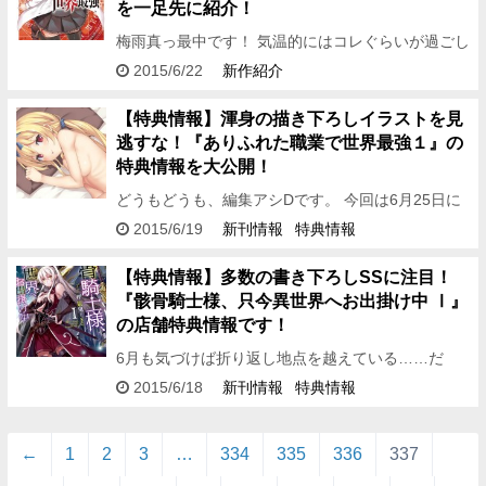
を一足先に紹介！
梅雨真っ最中です！ 気温的にはコレぐらいが過ごし
やすいのですが……。 どうも！ 編集アシDです。
2015/6/22
新作紹介
今回は、6月25日に発売するオーバーラップ文庫6月
刊…
【特典情報】渾身の描き下ろしイラストを見
逃すな！『ありふれた職業で世界最強１』の
特典情報を大公開！
どうもどうも、編集アシDです。 今回は6月25日に
発売するオーバーラップ文庫6月刊から 小説投稿サ
2015/6/19
新刊情報
特典情報
イト「小説家になろう」から待望の書籍化となる
『あり…
【特典情報】多数の書き下ろしSSに注目！
『骸骨騎士様、只今異世界へお出掛け中 Ⅰ』
の店舗特典情報です！
6月も気づけば折り返し地点を越えている……だ
と。 どうも、編集アシDです！ 今回は6月25日に発
2015/6/18
新刊情報
特典情報
売するオーバーラップノベルス6月刊から 小説投稿
サイト…
←
1
2
3
…
334
335
336
337