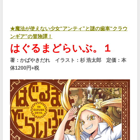
★魔法が使えない少女“アンティ”と謎の歯車“クラウ
ンギア”の冒険譚！
はぐるまどらいぶ。１
著：かばやきだれ イラスト：杉 浩太郎
定価：本
体1200円+税