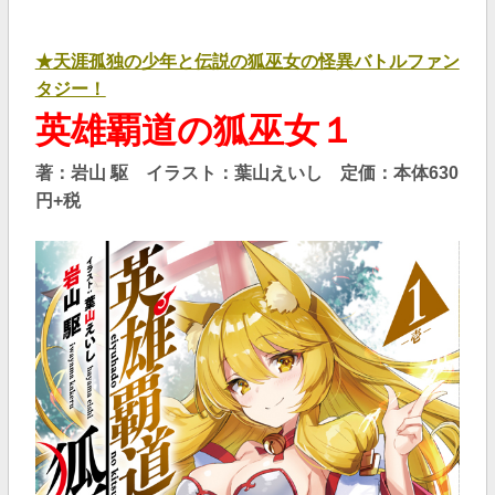
★天涯孤独の少年と伝説の狐巫女の怪異バトルファン
タジー！
英雄覇道の狐巫女１
著：岩山 駆 イラスト：葉山えいし
定価：本体630
円+税