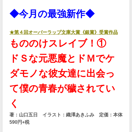
◆今月の最強新作◆
★第４回オーバーラップ文庫大賞《銀賞》受賞作品
もののけスレイブ！①
ドＳな元悪魔とドＭでケ
ダモノな彼女達に出会っ
て僕の青春が穢されてい
く
著：山口五日 イラスト：織澤あきふみ
定価：本体
590円+税