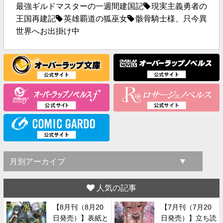
最強ギルドマスターの一週間建国記
現実主義勇者の
王国再建記
英雄覇道の狐巫女
骸骨騎士様、只今異
世界へお出掛け中
人気の記事
【8月刊（8月20
【7月刊（7月20
日発売）】表紙と
日発売）】立ち読