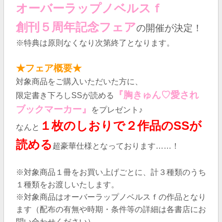
オーバーラップノベルスｆ
創刊５周年記念フェア
の開催が決定！
※特典は原則なくなり次第終了となります。
★フェア概要★
対象商品をご購入いただいた方に、
『胸きゅん♡愛され
限定書き下ろしSSが読める
ブックマーカー』
をプレゼント♪
１枚のしおりで２作品のSSが
なんと
読める
超豪華仕様となっております……！
※対象商品１冊をお買い上げごとに、計３種類のうち
１種類をお渡しいたします。
※対象商品はオーバーラップノベルスｆの作品となり
ます（配布の有無や時期・条件等の詳細は各書店にお
問い合わせください）。