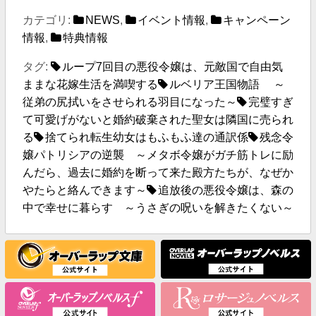
カテゴリ:
NEWS
,
イベント情報
,
キャンペーン
情報
,
特典情報
タグ:
ループ7回目の悪役令嬢は、元敵国で自由気
ままな花嫁生活を満喫する
ルベリア王国物語 ～
従弟の尻拭いをさせられる羽目になった～
完璧すぎ
て可愛げがないと婚約破棄された聖女は隣国に売られ
る
捨てられ転生幼女はもふもふ達の通訳係
残念令
嬢パトリシアの逆襲 ～メタボ令嬢がガチ筋トレに励
んだら、過去に婚約を断って来た殿方たちが、なぜか
やたらと絡んできます～
追放後の悪役令嬢は、森の
中で幸せに暮らす ～うさぎの呪いを解きたくない～