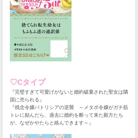
♡Cタイプ
『完璧すぎて可愛げがないと婚約破棄された聖女は隣
国に売られる』
『残念令嬢パトリシアの逆襲 ～メタボ令嬢がガチ筋
トレに励んだら、過去に婚約を断って来た殿方たち
が、なぜかやたらと絡んできます～』