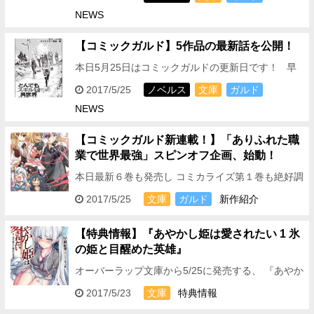
ました！ 表題の通り、毎…
NEWS
【コミックガルド】5作品の最新話を公開！
本日5月25日はコミックガルドの更新日です！ 早
速その情報を･･･といいたいところですが その前に
2017/5/25
ノベルス
文庫
ガルド
ひとつビッグニュースです！ …
NEWS
【コミックガルド新連載！】「ありふれた職
業で世界最強」スピンオフ企画、始動！
本日最新６巻も発売し コミカライズ第１巻も絶好調
の 「ありふれた職業で世界最強」シリーズですが
2017/5/25
文庫
ガルド
新作紹介
今夏、新企画が始動します！ 「ありふれた職…
【特典情報】『あやかし姫は愛されたい 1 氷
の姫と目醒めた英雄』
オーバーラップ文庫から5/25に発売する、 『あやか
し姫は愛されたい 1 氷の姫と目醒めた英雄』の特典
2017/5/23
文庫
特典情報
情報 をお伝えしますっ！ …