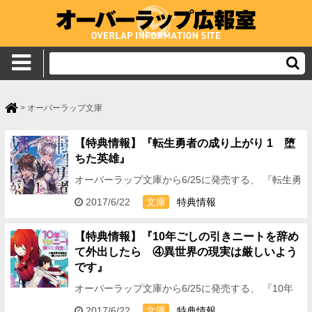
>
オーバーラップ文庫
【特典情報】『転生勇者の成り上がり 1 堕
ちた英雄』
オーバーラップ文庫から6/25に発売する、 『転生勇
者の成り上がり 1 堕ちた英雄』の特典情報 をお伝
2017/6/22
文庫
特典情報
えしますっ！ ★全国の特約店様 B5書…
【特典情報】『10年ごしの引きニートを辞め
て外出したら ④異世界の現実は厳しいよう
です』
オーバーラップ文庫から6/25に発売する、 『10年
ごしの引きニートを辞めて外出したら ④異世界の
2017/6/22
文庫
特典情報