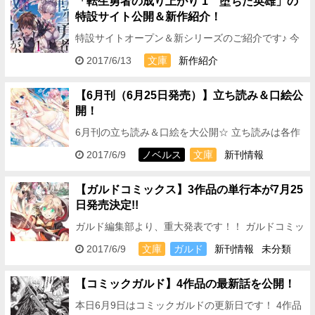
「転生勇者の成り上がり 1 堕ちた英雄」の
特設サイト公開＆新作紹介！
特設サイトオープン＆新シリーズのご紹介です♪ 今
月、6月25日に発売する 「小説家になろう」で大人
2017/6/13
文庫
新作紹介
気の異世界ファンタジー 『転生勇者の成り上が…
【6月刊（6月25日発売）】立ち読み＆口絵公
開！
6月刊の立ち読み＆口絵を大公開☆ 立ち読みは各作
品ページにて読むことができます！ どこよりも早く
2017/6/9
ノベルス
文庫
新刊情報
6月刊のストーリーをチェックできますので、 気に
なる作…
【ガルドコミックス】3作品の単行本が7月25
日発売決定!!
ガルド編集部より、重大発表です！！ ガルドコミッ
クスの 単行本発売日が決定いたしました！！
2017/6/9
文庫
ガルド
新刊情報
未分類
2017年7月25日に3作が発売と…
【コミックガルド】4作品の最新話を公開！
本日6月9日はコミックガルドの更新日です！ 4作品