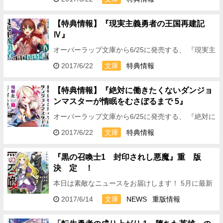
現実は厳しいようです』の特典情報 をお伝えします
っ…
【特典情報】『現実主義勇者の王国再建記
Ⅳ』
オーバーラップ文庫から6/25に発売する、 『現実主
義勇者の王国再建記Ⅳ』の特典情報 をお伝えします
2017/6/22
文庫
特典情報
っ！ ★全国の特約店様 B5書き下ろしS…
【特典情報】『絶対に働きたくないダンジョ
ンマスターが惰眠をむさぼるまで 5』
オーバーラップ文庫から6/25に発売する、 『絶対に
働きたくないダンジョンマスターが惰眠をむさぼる
2017/6/22
文庫
特典情報
まで 5』の特典情報 をお伝えしますっ！ ★…
『黒の召喚士1 封印されし悪魔』重 版
決 定 ！
本日は素敵なニュースをお届けします！ 5月に最新
４巻が発売されました大人気シリーズ、 オーバーラ
2017/6/14
文庫
NEWS
重版情報
ップ文庫『黒の召喚士』より第１巻の 『黒の召喚士
1…