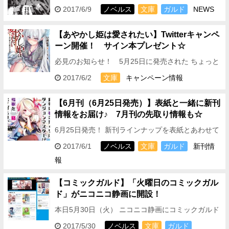
の最新話を公開いたしました！ 2017年7月25日、コ
2017/6/9
ノベルス
文庫
ガルド
NEWS
ミックス発売決定！ 現代魔術と異世…
【あやかし姫は愛されたい】Twitterキャンペ
ーン開催！ サイン本プレゼント☆
必見のお知らせ！ 5月25日に発売された ちょっと
エッチ♡な最新シリーズ 『あやかし姫は愛された
2017/6/2
文庫
キャンペーン情報
い』 著：岸根紅華／イラスト：Xin …
【6月刊（6月25日発売）】表紙と一緒に新刊
情報をお届け♪ 7月刊の先取り情報も☆
6月25日発売！ 新刊ラインナップを表紙とあわせて
ご紹介します☆ 2017年6月刊「オーバーラップ文
2017/6/1
ノベルス
文庫
ガルド
新刊情
庫」タイトル▼▼▼▼▼▼▼▼▼▼▼▼▼▼▼ ★…
報
【コミックガルド】「火曜日のコミックガル
ド」がニコニコ静画に開設！
本日5月30日（火） ニコニコ静画にコミックガルド
の公式ページ 「火曜日のコミックガルド」が開設し
2017/5/30
ノベルス
文庫
ガルド