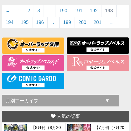
←
1
2
3
…
190
191
192
193
194
195
196
…
199
200
201
→
人気の記事
【8月刊（8月20
【7月刊（7月20