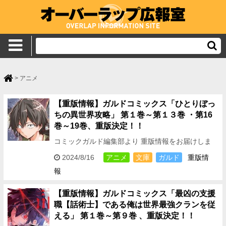
>
アニメ
【重版情報】ガルドコミックス「ひとりぼっ
ちの異世界攻略」 第１巻～第１３巻 ・第16
巻～19巻、重版決定！！
コミックガルド編集部より 重版情報をお届けしま
す！ 2024年10月よりテレビアニメ放送開始！ ガル
2024/8/16
アニメ
文庫
ガルド
重版情
ドコミックスより好評発売中の ◆ひとりぼ…
報
【重版情報】ガルドコミックス「最凶の支援
職【話術士】である俺は世界最強クランを従
える」 第１巻～第９巻 、重版決定！！