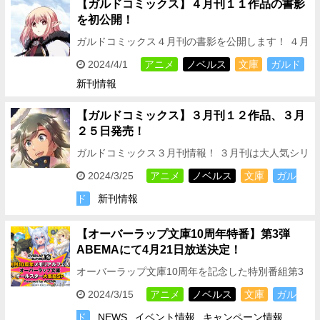
【ガルドコミックス】４月刊１１作品の書影
を初公開！
ガルドコミックス４月刊の書影を公開します！ ４月
刊は待望の新シリーズ２作品のほか、 アンソロジー
2024/4/1
アニメ
ノベルス
文庫
ガルド
１作品と 大人気シリーズ８作品の続刊が登場！！
新刊情報
…
【ガルドコミックス】３月刊１２作品、３月
２５日発売！
ガルドコミックス３月刊情報！ ３月刊は大人気シリ
ーズ１２作品の続刊が登場！！ TVアニメが２０２
2024/3/25
アニメ
ノベルス
文庫
ガル
４年４月からスタートする ◆Lv2からチートだっ
ド
新刊情報
た…
【オーバーラップ文庫10周年特番】第3弾
ABEMAにて4月21日放送決定！
オーバーラップ文庫10周年を記念した特別番組第3
弾がABEMAで放送決定！ 4月21日放送予定！今回
2024/3/15
アニメ
ノベルス
文庫
ガル
もアニメ化作品や書籍の初解禁情報盛りだくさん！
ド
NEWS
イベント情報
キャンペーン情報
…