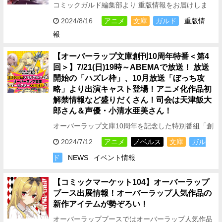
コミックガルド編集部より 重版情報をお届けしま
す！ 2024年10月よりTOKYOMX・BS日テレにてテ
2024/8/16
アニメ
文庫
ガルド
重版情
レビアニメ放送開始！ ガルドコミックスより好評…
報
【オーバーラップ文庫創刊10周年特番＜第4
回＞】7/21(日)19時～ABEMAで放送！ 放送
開始の「ハズレ枠」、10月放送「ぼっち攻
略」より出演キャスト登場！アニメ化作品初
解禁情報など盛りだくさん！司会は天津飯大
郎さん＆声優・小清水亜美さん！
オーバーラップ文庫10周年を記念した特別番組「創
刊10周年メモリアルフェス！オーバーラップ文庫オ
2024/7/12
アニメ
ノベルス
文庫
ガル
ールスター大集結SP」第4弾がABEMAで生放送決
ド
NEWS
イベント情報
定！ こ…
【コミックマーケット104】オーバーラップ
ブース出展情報！オーバーラップ人気作品の
新作アイテムが勢ぞろい！
オーバーラップブースではオーバーラップ人気作品