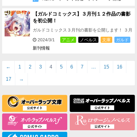
【ガルドコミックス】３月刊１２作品の書影
を初公開！
ガルドコミックス３月刊の書影を公開します！ ３月
刊は大人気シリーズ１２作品の続刊が登場！！ TV
2024/3/1
アニメ
ノベルス
文庫
ガルド
アニメが２０２４年４月からスタートする ◆Lv2
新刊情報
か…
←
1
2
3
4
5
6
7
…
15
16
17
→