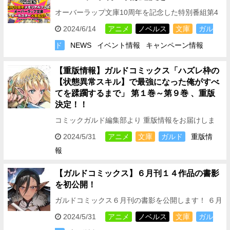
オーバーラップ文庫10周年を記念した特別番組第4
弾がABEMAで放送決定！ 7月21日放送予定！今回
2024/6/14
アニメ
ノベルス
文庫
ガル
もアニメ化作品や書籍の初解禁情報盛りだくさん！
ド
NEWS
イベント情報
キャンペーン情報
…
【重版情報】ガルドコミックス「ハズレ枠の
【状態異常スキル】で最強になった俺がすべ
てを蹂躙するまで」 第１巻～第９巻 、重版
決定！！
コミックガルド編集部より 重版情報をお届けしま
す！ 2024年7月よりTBS・BS11にてテレビアニメ
2024/5/31
アニメ
文庫
ガルド
重版情
放送開始！ ガルドコミックスより好評発売中の …
報
【ガルドコミックス】６月刊１４作品の書影
を初公開！
ガルドコミックス６月刊の書影を公開します！ ６月
刊は待望の新シリーズ１作品に加え、 大人気シリー
2024/5/31
アニメ
ノベルス
文庫
ガル
ズ１３作品の続刊が登場！！ さらに、２０２４年７