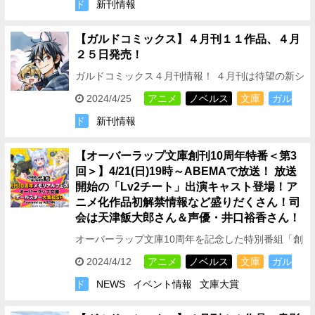
ド
新刊情報
月…
【ガルドコミックス】４月刊１１作品、４月
２５日発売！
ガルドコミックス４月刊情報！ ４月刊は待望の新シ
リーズ２作品のほか、 アンソロジー１作品と 大人
2024/4/25
アニメ
ノベルス
文庫
ガル
気シリーズ８作品の続刊が登場！！ TVアニメ化
ド
新刊情報
が…
【オーバーラップ文庫創刊10周年特番＜第3
回＞】4/21(日)19時～ABEMAで放送！ 放送
開始の「Lv2チート」出演キャスト登場！ア
ニメ化作品初解禁情報など盛りだくさん！司
会は天津飯大郎さん＆声優・井口裕香さん！
オーバーラップ文庫10周年を記念した特別番組「創
刊10周年メモリアルフェス！オーバーラップ文庫オ
2024/4/12
アニメ
ノベルス
文庫
ガル
ールスター大集結SP」第3弾がABEMAで生放送決
ド
NEWS
イベント情報
文庫大賞
定！ こ…