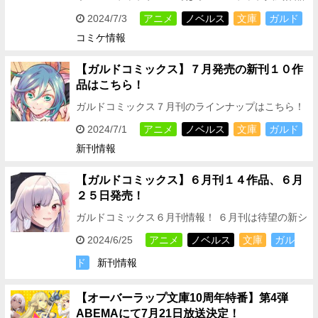
を多数販売予定！ ぜひみなさん、お立ち寄りくださ
2024/7/3
アニメ
ノベルス
文庫
ガルド
い♬ ◆「オーバーラップ」出展情報 開催日時…
コミケ情報
【ガルドコミックス】７月発売の新刊１０作
品はこちら！
ガルドコミックス７月刊のラインナップはこちら！
７月刊は待望の新シリーズ１作品に加え、 大人気シ
2024/7/1
アニメ
ノベルス
文庫
ガルド
リーズ９作品の続刊が登場！！ さらに、TVアニメ
新刊情報
も…
【ガルドコミックス】６月刊１４作品、６月
２５日発売！
ガルドコミックス６月刊情報！ ６月刊は待望の新シ
リーズ１作品に加え、 大人気シリーズ１３作品の続
2024/6/25
アニメ
ノベルス
文庫
ガル
刊が登場！！ さらに、２０２４年７月よりTVアニ
ド
新刊情報
メ…
【オーバーラップ文庫10周年特番】第4弾
ABEMAにて7月21日放送決定！