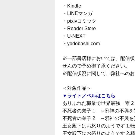
・
Kindle
・
LINEマンガ
・
pixivコミック
・
Reader Store
・
U-NEXT
・
yodobashi.com
※一部書店様においては、配信状
せんので予め御了承ください。
※配信状況に関して、弊社へのお
＜対象作品＞
▼ライトノベルはこちら
ありふれた職業で世界最強 零 2
不死者の弟子 1 ～邪神の不興
不死者の弟子 2 ～邪神の不興
王女殿下はお怒りのようです 1.
王女殿下はお怒りのようです 2.