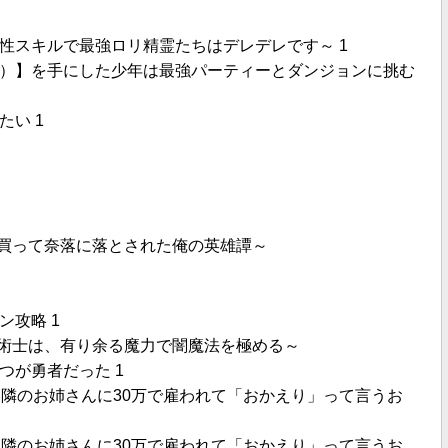
性スキルで最強ロリ精霊たちはデレデレです～ 1
）】を手にした少年は最強パーティーとダンジョンに挑む
い 1
を買って奈落に落とされた俺の英雄譚～
攻略 1
復術士は、有り余る魔力で闇魔法を極める～
つが勇者だった 1
い隣のお姉さんに30万で雇われて「おかえり」って言うお
い隣のお姉さんに30万で雇われて「おかえり」って言うお