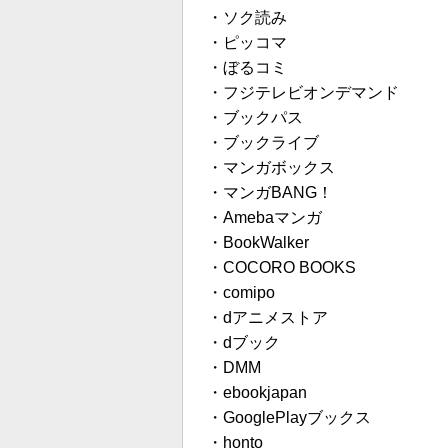
・
ソク読み
・
ピッコマ
・
ぼるコミ
・
フジテレビオンデマンド
・
ブックパス
・
ブックライブ
・
マンガボックス
・
マンガBANG！
・
Amebaマンガ
・
BookWalker
・
COCORO BOOKS
・
comipo
・
dアニメストア
・
dブック
・
DMM
・
ebookjapan
・
GooglePlayブックス
・
honto