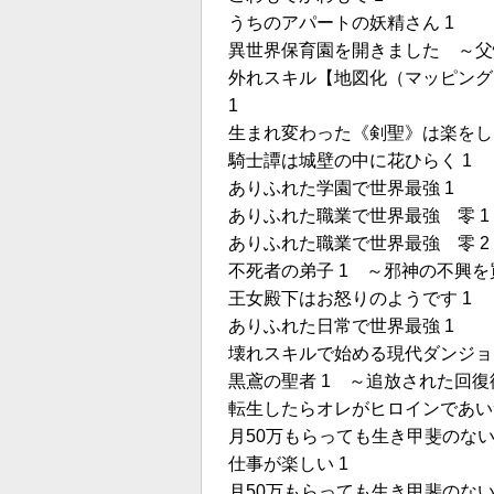
うちのアパートの妖精さん 1
異世界保育園を開きました ～父
外れスキル【地図化（マッピング
1
生まれ変わった《剣聖》は楽をした
騎士譚は城壁の中に花ひらく 1
ありふれた学園で世界最強 1
ありふれた職業で世界最強 零 1
ありふれた職業で世界最強 零 2
不死者の弟子 1 ～邪神の不興
王女殿下はお怒りのようです 1
ありふれた日常で世界最強 1
壊れスキルで始める現代ダンジョン
黒鳶の聖者 1 ～追放された回
転生したらオレがヒロインであい
月50万もらっても生き甲斐のな
仕事が楽しい 1
月50万もらっても生き甲斐のな