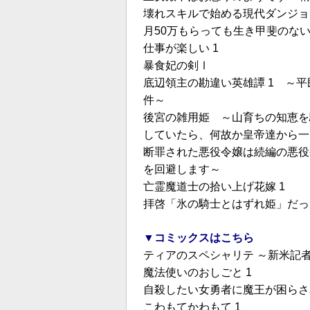
壊れスキルで始める現代ダンジョン
月50万もらっても生き甲斐のな
仕事が楽しい 1
暴食妃の剣Ⅰ
底辺領主の勘違い英雄譚 1 ～
件～
後宮の雑用姫 ～山育ちの知恵を
していたら、何故か皇帝達から一
断罪された悪役令嬢は続編の悪役
を回避します～
亡霊魔道士の拾い上げ花嫁 1
拝啓「氷の騎士とはずれ姫」だっ
▼コミックスはこちら
ティアのスペシャリテ ～新米記者
魔法使いのおしごと 1
自殺したい女勇者に魔王が困らさ
こわもてかわもて 1