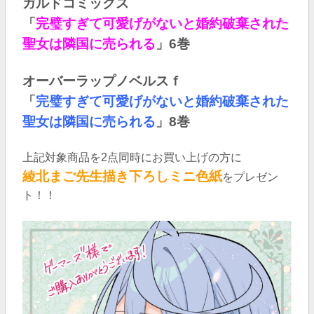
ガルドコミックス
「
完璧すぎて可愛げがないと婚約破棄された
聖女は隣国に売られる
」6巻
オーバーラップノベルスｆ
「
完璧すぎて可愛げがないと婚約破棄された
聖女は隣国に売られる
」8巻
上記対象商品を2点同時にお買い上げの方に
綾北まご先生描き下ろし
ミニ色紙
をプレゼン
ト！！