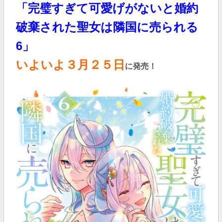
「完璧すぎて可愛げがないと婚約
破棄された聖女は隣国に売られる
6
」
いよいよ３
月２５日
に発売！