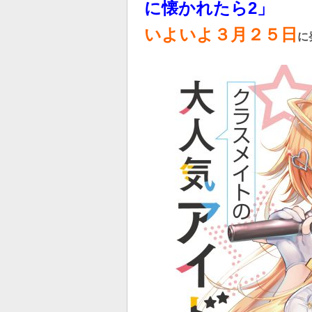
に懐かれたら2」
いよいよ３
月２５日
に